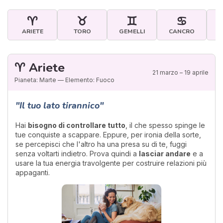
♈
♉
♊
♋
ARIETE
TORO
GEMELLI
CANCRO
♈ Ariete
21 marzo – 19 aprile
Pianeta: Marte — Elemento: Fuoco
"Il tuo lato tirannico"
Hai
bisogno di controllare tutto
, il che spesso spinge le
tue conquiste a scappare. Eppure, per ironia della sorte,
se percepisci che l'altro ha una presa su di te, fuggi
senza voltarti indietro. Prova quindi a
lasciar andare
e a
usare la tua energia travolgente per costruire relazioni più
appaganti.