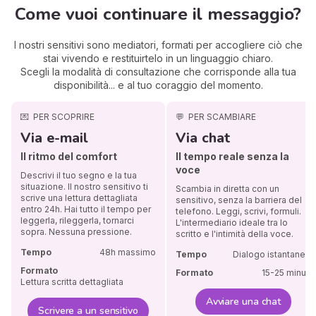
Come vuoi continuare il messaggio?
I nostri sensitivi sono mediatori, formati per accogliere ciò che
stai vivendo e restituirtelo in un linguaggio chiaro.
Scegli la modalità di consultazione che corrisponde alla tua
disponibilità... e al tuo coraggio del momento.
💌
PER SCOPRIRE
💬
PER SCAMBIARE
Via e-mail
Via chat
Il ritmo del comfort
Il tempo reale senza la
voce
Descrivi il tuo segno e la tua
situazione. Il nostro sensitivo ti
Scambia in diretta con un
scrive una lettura dettagliata
sensitivo, senza la barriera del
entro 24h. Hai tutto il tempo per
telefono. Leggi, scrivi, formuli.
leggerla, rileggerla, tornarci
L'intermediario ideale tra lo
sopra. Nessuna pressione.
scritto e l'intimità della voce.
Tempo
48h massimo
Tempo
Dialogo istantaneo
Formato
Formato
15-25 minuti
Lettura scritta dettagliata
Avviare una chat
Scrivere a un sensitivo