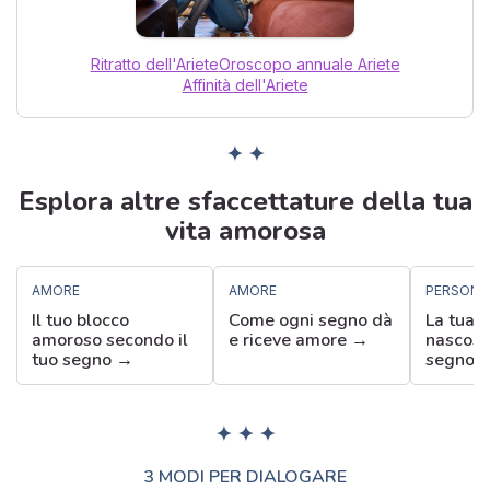
Ritratto dell'Ariete
Oroscopo annuale Ariete
Affinità dell'Ariete
✦ ✦
Esplora altre sfaccettature della tua
vita amorosa
AMORE
AMORE
PERSONA
Il tuo blocco
Come ogni segno dà
La tua f
amoroso secondo il
e riceve amore →
nascost
tuo segno →
segno 
✦ ✦ ✦
3 MODI PER DIALOGARE