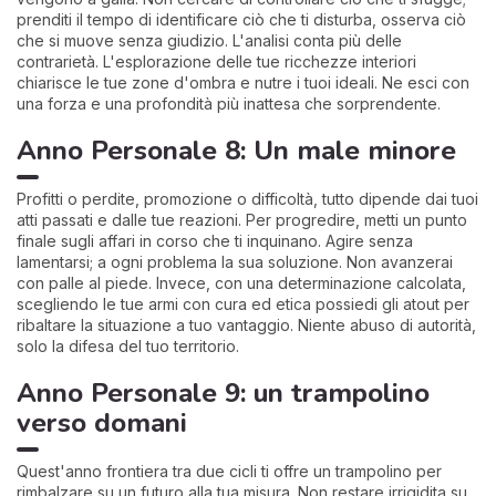
prenditi il tempo di identificare ciò che ti disturba, osserva ciò
che si muove senza giudizio. L'analisi conta più delle
contrarietà. L'esplorazione delle tue ricchezze interiori
chiarisce le tue zone d'ombra e nutre i tuoi ideali. Ne esci con
una forza e una profondità più inattesa che sorprendente.
Anno Personale 8: Un male minore
Profitti o perdite, promozione o difficoltà, tutto dipende dai tuoi
atti passati e dalle tue reazioni. Per progredire, metti un punto
finale sugli affari in corso che ti inquinano. Agire senza
lamentarsi; a ogni problema la sua soluzione. Non avanzerai
con palle al piede. Invece, con una determinazione calcolata,
scegliendo le tue armi con cura ed etica possiedi gli atout per
ribaltare la situazione a tuo vantaggio. Niente abuso di autorità,
solo la difesa del tuo territorio.
Anno Personale 9: un trampolino
verso domani
Quest'anno frontiera tra due cicli ti offre un trampolino per
rimbalzare su un futuro alla tua misura. Non restare irrigidita su