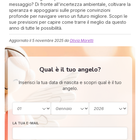
messaggio? Di fronte all'incertezza ambientale, coltivare la
speranza e appoggiarsi sulle proprie convinzioni
profonde per navigare verso un futuro migliore. Scopri le
sue previsioni per capire come trarre il meglio da questo
anno di tutte le possibilità.
Aggiornato il
5 novembre 2025
da
Olivia Moretti
I 
Qual è il tuo angelo?
e
pr
r
Inserisci la tua data di nascita e scopri qual è il tuo
al
angelo.
0
LA TUA E-MAIL