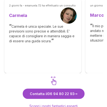
2 giorni fa - emanuela.72 ha effettuato un consulto
un giorno fa
Marco
Carmela
Il mio pr
Carmela è unica speciale. Le sue
andato mol
previsioni sono precise e attendibili. E’
mettere in 
capace di consigliare in maniera saggia e
situazione
di essere una guida sicura.
senso, ma c
molto megl
Scopri Carmela
Contatta il
06 94 80 22 93
Scopri i nostri fantastici esperti