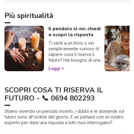
Più spiritualità
Il pendolo sì-no: chiedi
e scopri la risposta
Ti senti a un bivio o sei
semplicemente curioso di
sapere cosa ti riserva il
futuro? Hai bisogno di una
risposta chiara? Allora sei
Leggi
nel posto giusto! Ti invito a
esplorare l'affascinante
mondo del pendolo
SCOPRI COSA TI RISERVA IL
divinatorio, che ti darà
risposte affermative o
FUTURO - 📞 0694 802293
negative. Che tu sia alle
prime armi o già un devoto,
Stiamo vivendo un periodo incerto, i dubbi e le domande sul
potrebbe illuminarti in modo
futuro sono all'ordine del giorno. E se parlassi con un nostro
sorprendente.
esperto per dare una risposta a tutti i tuoi interrogativi?