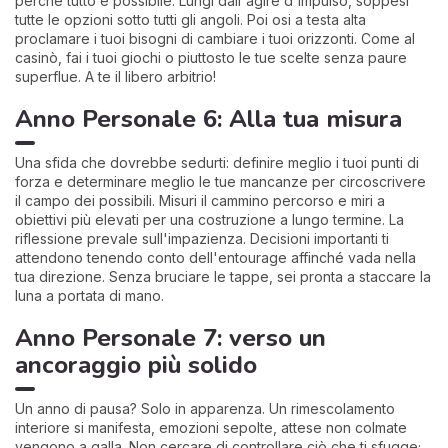
perché tutto è possibile. Lungi dall'agire d'impulso, soppesi
tutte le opzioni sotto tutti gli angoli. Poi osi a testa alta
proclamare i tuoi bisogni di cambiare i tuoi orizzonti. Come al
casinò, fai i tuoi giochi o piuttosto le tue scelte senza paure
superflue. A te il libero arbitrio!
Anno Personale 6: Alla tua misura
Una sfida che dovrebbe sedurti: definire meglio i tuoi punti di
forza e determinare meglio le tue mancanze per circoscrivere
il campo dei possibili. Misuri il cammino percorso e miri a
obiettivi più elevati per una costruzione a lungo termine. La
riflessione prevale sull'impazienza. Decisioni importanti ti
attendono tenendo conto dell'entourage affinché vada nella
tua direzione. Senza bruciare le tappe, sei pronta a staccare la
luna a portata di mano.
Anno Personale 7: verso un
ancoraggio più solido
Un anno di pausa? Solo in apparenza. Un rimescolamento
interiore si manifesta, emozioni sepolte, attese non colmate
vengono a galla. Non cercare di controllare ciò che ti sfugge;