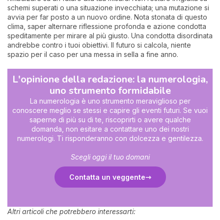
schemi superati o una situazione invecchiata; una mutazione si
avvia per far posto a un nuovo ordine. Nota stonata di questo
clima, saper alternare riflessione profonda e azione condotta
speditamente per mirare al più giusto. Una condotta disordinata
andrebbe contro i tuoi obiettivi. Il futuro si calcola, niente
spazio per il caso per una messa in sella a fine anno.
L'opinione della redazione: la numerologia,
uno strumento formidabile
La numerologia è uno strumento meraviglioso per
conoscere meglio se stessi e capire gli eventi futuri. Se vuoi
saperne di più su di te, riscoprirti o avere qualche
domanda, non esitare a contattare uno dei nostri
numerologi. Ti risponderanno con dolcezza e gentilezza.
Scegli oggi il tuo domani
Contatta un veggente
Altri articoli che potrebbero interessarti: