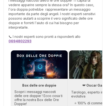
i messaggi nascosti dietro le ore doppie! Ti capita di
vedere apparire sempre la stessa ora? In questo caso,
l'ora doppia potrebbe rappresentare un messaggio
importante da parte degli angeli. I nostri esperti sensitivi
possono aiutarti a scoprire il vero significato delle ore
doppie e fornirti l'aiuto di cui hai bisogno per
interpretarle.
📞 I nostri esperti sono pronti a risponderti allo
0694802293
Box delle ore doppie
🪽 Oscar Gabr
Scopri i messaggi nascosti
Tarologo, esperto in t
delle ore doppie ! Ecco cosa ti
evolutiva
offre la nostra Box delle Ore
⭐ 100% di commenti 
Doppie!