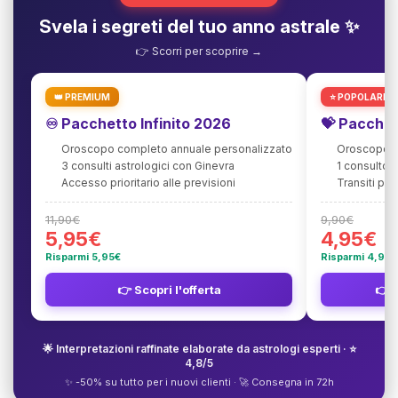
Svela i segreti del tuo anno astrale ✨
👉 Scorri per scoprire →
👑 PREMIUM
⭐ POPOLARE
♾️ Pacchetto Infinito 2026
💝 Pacchet
Oroscopo completo annuale personalizzato
Oroscopo de
3 consulti astrologici con Ginevra
1 consulto 
Accesso prioritario alle previsioni
Transiti pla
11,90€
9,90€
5,95€
4,95€
Risparmi 5,95€
Risparmi 4,95€
👉 Scopri l'offerta
👉 S
🌟 Interpretazioni raffinate elaborate da astrologi esperti · ⭐
4,8/5
✨ -50% su tutto per i nuovi clienti · 🚀 Consegna in 72h