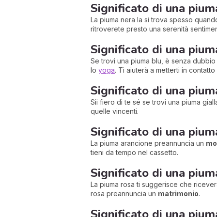
Significato di una pium
La piuma nera la si trova spesso quando 
ritroverete presto una serenità sentime
Significato di una piuma
Se trovi una piuma blu, è senza dubbio s
lo
yoga
. Ti aiuterà a metterti in contatt
Significato di una piuma
Sii fiero di te sé se trovi una piuma gia
quelle vincenti.
Significato di una pium
La piuma arancione preannuncia un
mom
tieni da tempo nel cassetto.
Significato di una pium
La piuma rosa ti suggerisce che ricever
rosa preannuncia un
matrimonio
.
Significato di una piu