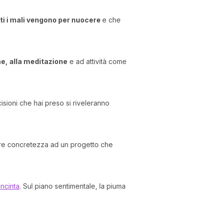
ti i mali vengono per nuocere
e che
ne, alla meditazione
e ad attività come
cisioni che hai preso si riveleranno
dare concretezza ad un progetto che
incinta
. Sul piano sentimentale, la piuma