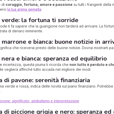
o di
coraggio, fortuna, amore e passione
su tutti i frangenti della
erci
la tua anima gemella
.
 verde: la fortuna ti sorride
ode ti fa sapere che la guarigione non tarderà ad arrivare. La fort
trata di denaro imminente.
 marrone e bianca: buone notizie in arri
nifica che riceverai presto delle buone notizie. Dovrai mostrarti p
 nera e bianca: speranza ed equilibrio
te incertezza, questa piuma ti ricorda che
non tutto è perduto e c
ode veglierà affinché tutto accada nel migliore dei modi.
a di pavone: serenità finanziaria
 verde e rossa, indica delle novità sul piano finanziario. Potrebb
.
avone: significato, simbolismo e interpretazione
a di piccione grigia e nero: speranza ed 