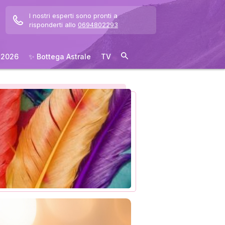
I nostri esperti sono pronti a
risponderti allo
0694802293
 2026
✨ Bottega Astrale
TV