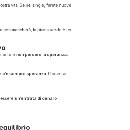
 nostra vita. Se sei single, farete nuove
una non mancherà, la piuma verde è un
vo
aziente e
non perdere la speranza.
he c’è sempre speranza
. Riceverai
e essere
un’entrata di denaro
equilibrio