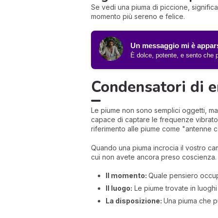
Se vedi una piuma di piccione, signific
momento più sereno e felice.
Un messaggio mi è appars
È dolce, potente, e sento che p
Condensatori di e
Le piume non sono semplici oggetti, ma 
capace di captare le frequenze vibratorie
riferimento alle piume come "antenne ce
Quando una piuma incrocia il vostro ca
cui non avete ancora preso coscienza. 
Il momento:
Quale pensiero occupa
Il luogo:
Le piume trovate in luoghi 
La disposizione:
Una piuma che pu