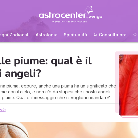
egni Zodiacali
Astrologia
Spiritualità
💫 Consulta ora
🥂
lle piume: qual è il
 angeli?
una piuma, eppure, anche una piuma ha un significato che
me con il cielo, e non c’è da stupirsi che i nostri angeli
di piume. Qual è il messaggio che ci vogliono mandare?
rdo