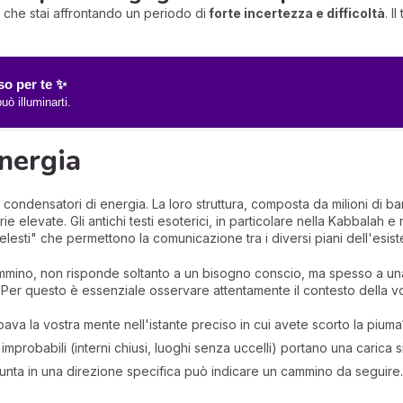
a che stai affrontando un periodo di
forte incertezza e difficoltà
. I
o per te ✨
uò illuminarti.
nergia
condensatori di energia. La loro struttura, composta da milioni di b
 elevate. Gli antichi testi esoterici, in particolare nella Kabbalah e 
lesti" che permettono la comunicazione tra i diversi piani dell'esist
mmino, non risponde soltanto a un bisogno conscio, ma spesso a una 
Per questo è essenziale osservare attentamente il contesto della vo
va la vostra mente nell'istante preciso in cui avete scorto la piuma
improbabili (interni chiusi, luoghi senza uccelli) portano una carica
nta in una direzione specifica può indicare un cammino da seguire.