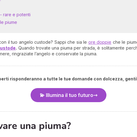
 - rare e potenti
lle piume
con il tuo angelo custode? Sappi che sia le
ore doppie
che le pium
custode
.
Quando trovate una piuma per strada, è solitamente perché
ere, ringraziate l’angelo e conservate la piuma.
sperti risponderanno a tutte le tue domande con dolcezza, genti
💫 Illumina il tuo futuro
ovare una piuma?