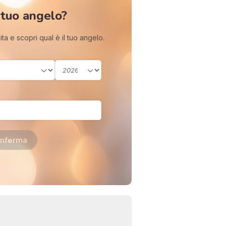
 tuo angelo?
cita e scopri qual è il tuo angelo.
I 
nferma
e
pr
r
al
0