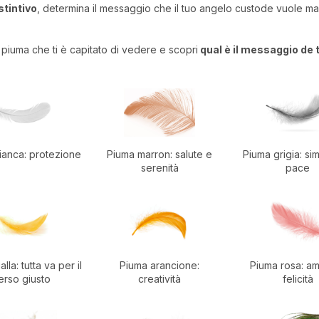
istintivo
, determina il messaggio che il tuo angelo custode vuole mand
a piuma che ti è capitato di vedere e scopri
qual è il messaggio de 
ianca: protezione
Piuma marron: salute e
Piuma grigia: si
serenità
pace
lla: tutta va per il
Piuma arancione:
Piuma rosa: a
erso giusto
creatività
felicità