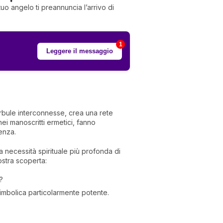
l tuo angelo ti preannuncia l’arrivo di
1
Leggere il messaggio
arbule interconnesse, crea una rete
nei manoscritti ermetici, fanno
enza.
necessità spirituale più profonda di
stra scoperta:
?
 simbolica particolarmente potente.