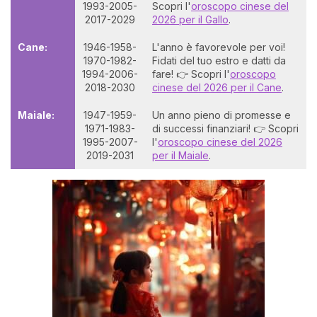
1993-2005-
Scopri l'
oroscopo cinese del
2017-2029
2026 per il Gallo
.
Cane:
1946-1958-
L'anno è favorevole per voi!
1970-1982-
Fidati del tuo estro e datti da
1994-2006-
fare! 👉 Scopri l'
oroscopo
2018-2030
cinese del 2026 per il Cane
.
Maiale:
1947-1959-
Un anno pieno di promesse e
1971-1983-
di successi finanziari! 👉 Scopri
1995-2007-
l'
oroscopo cinese del 2026
2019-2031
per il Maiale
.