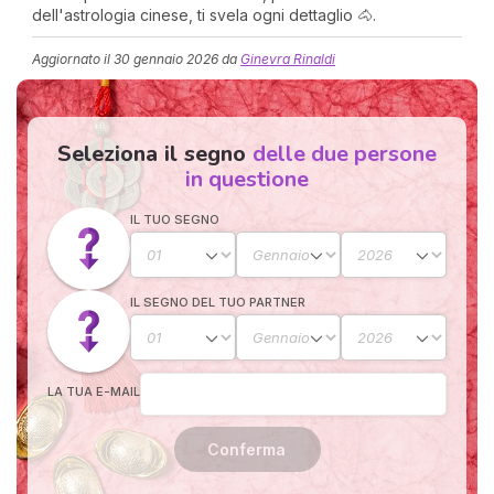
dell'astrologia cinese, ti svela ogni dettaglio 🐴.
Aggiornato il
30 gennaio 2026
da
Ginevra Rinaldi
Seleziona il segno
delle due persone
in questione
IL TUO SEGNO
I 
e
pr
r
IL SEGNO DEL TUO PARTNER
al
0
LA TUA E-MAIL
Conferma