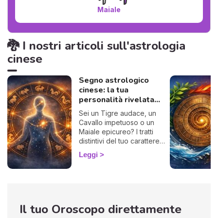
Maiale
🐉 I nostri articoli sull'astrologia
cinese
Segno astrologico
cinese: la tua
personalità rivelata...
Sei un Tigre audace, un
Cavallo impetuoso o un
Maiale epicureo? I tratti
distintivi del tuo carattere
sono inscritti nel tuo segno
Leggi
zodiacale cinese. Scopri la
personalità dei 12 segni del
bestiario cinese e impara a
conoscere meglio te
stesso, i tuoi amici, i tuoi
Il tuo Oroscopo direttamente
familiari e i tuoi colleghi
grazie all'astrologia cinese,