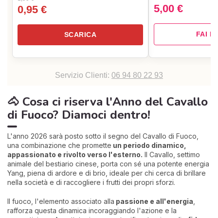
5,00 €
0,95 €
FAI I
SCARICA
Servizio Clienti:
06 94 80 22 93
🐴 Cosa ci riserva l'Anno del Cavallo
di Fuoco? Diamoci dentro!
L'anno 2026 sarà posto sotto il segno del Cavallo di Fuoco,
una combinazione che promette
un periodo dinamico,
appassionato e rivolto verso l'esterno.
Il Cavallo, settimo
animale del bestiario cinese, porta con sé una potente energia
Yang, piena di ardore e di brio, ideale per chi cerca di brillare
nella società e di raccogliere i frutti dei propri sforzi.
Il fuoco, l'elemento associato alla
passione e all'energia
,
rafforza questa dinamica incoraggiando l'azione e la