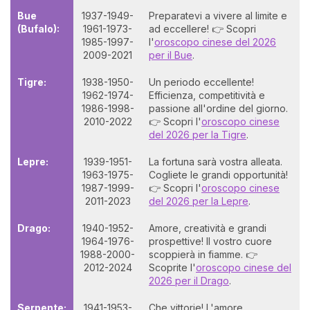
Bue
1937-1949-
Preparatevi a vivere al limite e
(Bufalo):
1961-1973-
ad eccellere! 👉 Scopri
1985-1997-
l'
oroscopo cinese del 2026
2009-2021
per il Bue
.
Tigre:
1938-1950-
Un periodo eccellente!
1962-1974-
Efficienza, competitività e
1986-1998-
passione all'ordine del giorno.
2010-2022
👉 Scopri l'
oroscopo cinese
del 2026 per la Tigre
.
Lepre:
1939-1951-
La fortuna sarà vostra alleata.
1963-1975-
Cogliete le grandi opportunità!
1987-1999-
👉 Scopri l'
oroscopo cinese
2011-2023
del 2026 per la Lepre
.
Drago:
1940-1952-
Amore, creatività e grandi
1964-1976-
prospettive! Il vostro cuore
1988-2000-
scoppierà in fiamme. 👉
2012-2024
Scoprite l'
oroscopo cinese del
2026 per il Drago
.
Serpente:
1941-1953-
Che vittorie! L'amore