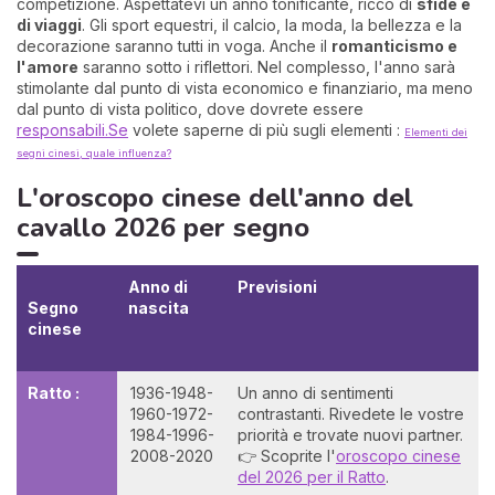
competizione. Aspettatevi un anno tonificante, ricco di
sfide e
di viaggi
. Gli sport equestri, il calcio, la moda, la bellezza e la
decorazione saranno tutti in voga. Anche il
romanticismo e
l'amore
saranno sotto i riflettori. Nel complesso, l'anno sarà
stimolante dal punto di vista economico e finanziario, ma meno
dal punto di vista politico, dove dovrete essere
responsabili.Se
volete saperne di più sugli elementi :
Elementi dei
segni cinesi, quale influenza?
L'oroscopo cinese dell'anno del
cavallo 2026 per segno
Anno di
Previsioni
Segno
nascita
cinese
Ratto :
1936-1948-
Un anno di sentimenti
1960-1972-
contrastanti. Rivedete le vostre
1984-1996-
priorità e trovate nuovi partner.
2008-2020
👉 Scoprite l'
oroscopo cinese
del 2026 per il Ratto
.