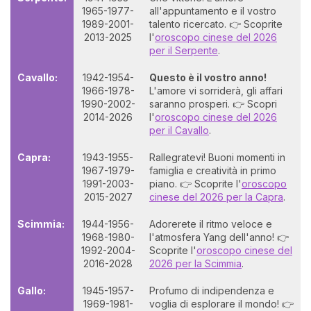
1965-1977-
all'appuntamento e il vostro
1989-2001-
talento ricercato. 👉 Scoprite
2013-2025
l'
oroscopo cinese del 2026
per il Serpente
.
Cavallo:
1942-1954-
Questo è il vostro anno!
1966-1978-
L'amore vi sorriderà, gli affari
1990-2002-
saranno prosperi. 👉 Scopri
2014-2026
l'
oroscopo cinese del 2026
per il Cavallo
.
Capra:
1943-1955-
Rallegratevi! Buoni momenti in
1967-1979-
famiglia e creatività in primo
1991-2003-
piano. 👉 Scoprite l'
oroscopo
2015-2027
cinese del 2026 per la Capra
.
Scimmia:
1944-1956-
Adorerete il ritmo veloce e
1968-1980-
l'atmosfera Yang dell'anno! 👉
1992-2004-
Scoprite l'
oroscopo cinese del
2016-2028
2026 per la Scimmia
.
Gallo:
1945-1957-
Profumo di indipendenza e
1969-1981-
voglia di esplorare il mondo! 👉