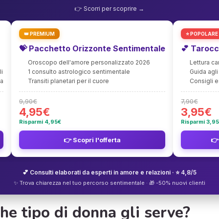
👉 Scorri per scoprire →
👑 PREMIUM
⭐ POPOLARE
💝 Pacchetto Orizzonte Sentimentale
💕 Tarocc
Oroscopo dell'amore personalizzato 2026
Lettura c
li
1 consulto astrologico sentimentale
Guida agli 
ia
Transiti planetari per il cuore
Consigli e
9,90€
7,90€
4,95€
3,95€
Risparmi 4,95€
Risparmi 3,9
👉 Scopri l'offerta
👉
💕 Consulti elaborati da esperti in amore e relazioni · ⭐ 4,8/5
✨ Trova chiarezza nel tuo percorso sentimentale · 🎁 -50% nuovi clienti
he tipo di donna gli serve?