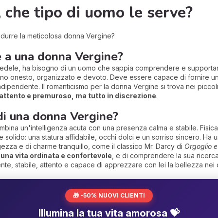
 che tipo di uomo le serve?
sedurre la meticolosa donna Vergine?
e a una donna Vergine?
e fedele, ha bisogno di un uomo che sappia comprendere e supportar
uno onesto, organizzato e devoto. Deve essere capace di fornire una
dipendente. Il romanticismo per la donna Vergine si trova nei piccoli
attento e premuroso, ma tutto in discrezione
.
di una donna Vergine?
bina un'intelligenza acuta con una presenza calma e stabile. Fisica
ere solido: una statura affidabile, occhi dolci e un sorriso sincero. Ha
ggezza e di charme tranquillo, come il classico Mr. Darcy di
Orgoglio e
 una vita ordinata e confortevole
, e di comprendere la sua ricerc
, stabile, attento e capace di apprezzare con lei la bellezza nei d
🎁 -50% NUOVI CLIENTI
Illumina la tua vita amorosa 💝