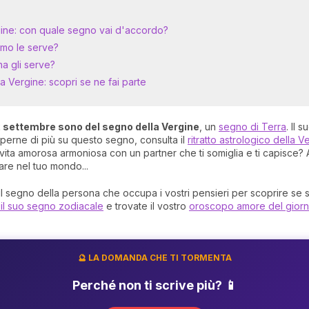
gine: con quale segno vai d'accordo?
omo le serve?
a gli serve?
la Vergine: scopri se ne fai parte
22 settembre sono del segno della Vergine
, un
segno di Terra
. Il 
aperne di più su questo segno, consulta il
ritratto astrologico della V
vita amorosa armoniosa con un partner che ti somiglia e ti capisce? 
are nel tuo mondo...
ul segno della persona che occupa i vostri pensieri per scoprire se s
l suo segno zodiacale
e trovate il vostro
oroscopo amore del giorn
🔮 LA DOMANDA CHE TI TORMENTA
Perché non ti scrive più? 📱