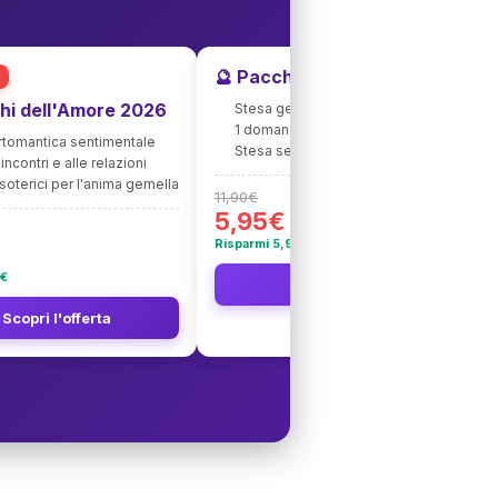
🔮 Pacchetto Tarocchi + Amore
hi dell'Amore 2026
Stesa generale approfondita 2026
1 domanda personalizzata d'amore
artomantica sentimentale
Stesa sentimentale in omaggio 💝
incontri e alle relazioni
soterici per l'anima gemella
11,90€
5,95€
Risparmi 5,95€
5€
👉 Scopri l'offerta
 Scopri l'offerta