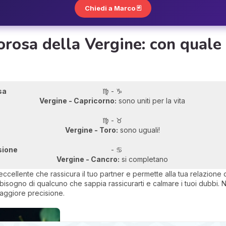
Chiedi a Marco 🃏
rosa della Vergine: con quale
sa
♍ - ♑
Vergine - Capricorno:
sono uniti per la vita
♍ - ♉
Vergine - Toro:
sono uguali!
sione
♍
- ♋
Vergine - Cancro:
si completano
eccellente che rassicura il tuo partner e permette alla tua relazione di 
i bisogno di qualcuno che sappia rassicurarti e calmare i tuoi dubbi
ggiore precisione.