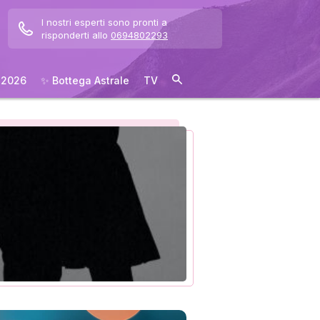
I nostri esperti sono pronti a
risponderti allo
0694802293
 2026
✨ Bottega Astrale
TV