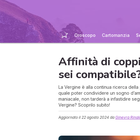
Oroscopo
Cartomanzia
S
Affinità di copp
sei compatibile
La Vergine è alla continua ricerca della
quale poter condividere un sogno d’amor
maniacale, non tarderà a infastidire seg
Vergine? Scoprilo subito!
Aggiornato il
22 agosto 2024
da
Ginevra Rinal