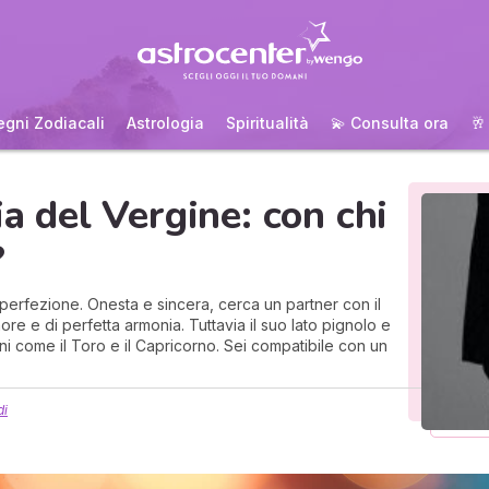
egni Zodiacali
Astrologia
Spiritualità
💫 Consulta ora
🥂
ia del Vergine: con chi
?
 perfezione. Onesta e sincera, cerca un partner con il
e e di perfetta armonia. Tuttavia il suo lato pignolo e
ni come il Toro e il Capricorno. Sei compatibile con un
di