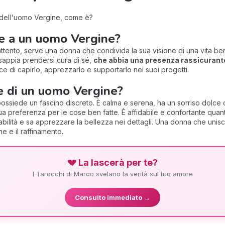
e dell'uomo Vergine, come è?
ve a un uomo Vergine?
ttento, serve una donna che condivida la sua visione di una vita ben
sappia prendersi cura di sé,
che abbia una presenza rassicurante
di capirlo, apprezzarlo e supportarlo nei suoi progetti.
e di un uomo Vergine?
siede un fascino discreto. È calma e serena, ha un sorriso dolce che
sua preferenza per le cose ben fatte. È affidabile e confortante qua
bilità e sa apprezzare la bellezza nei dettagli. Una donna che unis
e e il raffinamento.
💔 La lascerà per te?
I Tarocchi di Marco svelano la verità sul tuo amore
Consulto immediato →