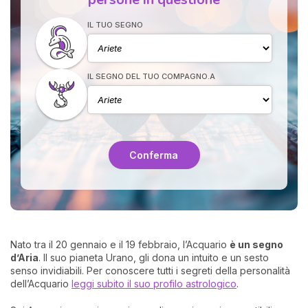
IL TUO SEGNO
IL SEGNO DEL TUO COMPAGNO.A
I 
e
Conferma
pr
r
al
0
Nato tra il 20 gennaio e il 19 febbraio, l’Acquario
è un segno
d’Aria
. Il suo pianeta Urano, gli dona un intuito e un sesto
senso invidiabili. Per conoscere tutti i segreti della personalità
dell’Acquario
leggi subito il suo profilo astrologico
.