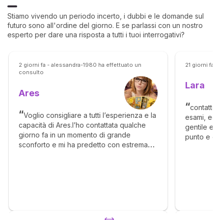
Stiamo vivendo un periodo incerto, i dubbi e le domande sul
futuro sono all'ordine del giorno. E se parlassi con un nostro
esperto per dare una risposta a tutti i tuoi interrogativi?
2 giorni fa - alessandra-1980 ha effettuato un
21 giorni fa 
consulto
Lara
Ares
contatto 
Voglio consigliare a tutti l’esperienza e la
esami, ed
capacità di Ares.l’ho contattata qualche
gentile e p
giorno fa in un momento di grande
punto e c
sconforto e mi ha predetto con estrema
volta. Esem
chiarezza e accuratezza ciò che sarebbe
con dettag
successo e tutto si è avverato. La
sarebbe an
consiglio a tutti perché oltre ad essere
mie sensaz
professionale, dettagliata, e a fare
Consiglio a
previsioni certe e anche in grado di
leggere dentro le persone e di supportare
emotivamente chi ha la fortuna di