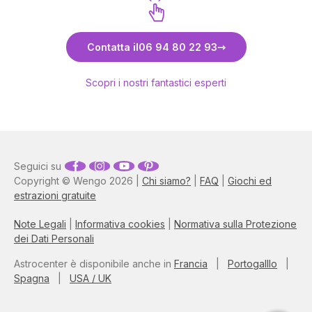
contattarla. Si va addirittura oltre la lettura
delle carte perché è una persona che
leggendoti dentro riesce anche a
Scopri Ares
consigliarti e a metterti sulla strada giusta.
Contatta il
06 94 80 22 93
Io non posso che ringraziarla.
Scopri i nostri fantastici esperti
Seguici su
Copyright © Wengo 2026 |
Chi siamo?
|
FAQ
|
Giochi ed
estrazioni gratuite
Note Legali
|
Informativa cookies
|
Normativa sulla Protezione
dei Dati Personali
Astrocenter è disponibile anche in
Francia
|
Portogalllo
|
Spagna
|
USA / UK