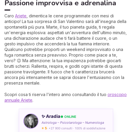
Passione improvvisa e adrenalina
Caro
Ariete
, dimentica le cene programmate con mesi di
anticipo! La tua sorpresa di San Valentino sarà all'insegna della
spontaneità più pura. Marte, il tuo pianeta guida, ti regala
un'energia esplosiva: aspettati un'avventura dell'ultimo minuto,
una dichiarazione audace che ti farà battere il cuore, o un
gesto impulsivo che accenderà la tua fiamma interiore.
Qualcuno potrebbe proporti un weekend improvvisato o una
fuga romantica senza preavviso. Proprio come piace a te,
vero? 😉 Ma attenzione: la tua impazienza potrebbe giocarti
brutti scherzi. Rallenta, respira, e goditi ogni istante di questa
passione travolgente. Il fuoco che ti caratterizza brucerà
ancora più intensamente se saprai dosare l'entusiasmo con la
presenza mentale.
Scopri cosa ti riserva l'intero anno consultando il tuo
oroscopo
annuale Ariete
.
✨ Aradia
● ONLINE
Astrologa – Psicotarologa – Numerologa
⭐ 5
· +27 900 consulti · 100% di soddisfazione