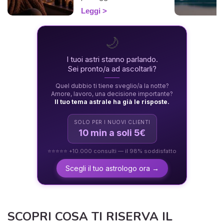
energeticamente durante
Leggi
un'eclissi e viverla con
dolcezza. 🛡️🌒
🌙
I tuoi astri stanno parlando.
Sei pronto/a ad ascoltarli?
Quel dubbio ti tiene sveglio/a la notte?
Amore, lavoro, una decisione importante?
Il tuo tema astrale ha già le risposte.
SOLO PER I NUOVI CLIENTI
10 min a soli 5€
⭐⭐⭐⭐⭐ +10.000 consulti — il 98% soddisfatto
Scegli il tuo astrologo ora →
SCOPRI COSA TI RISERVA IL