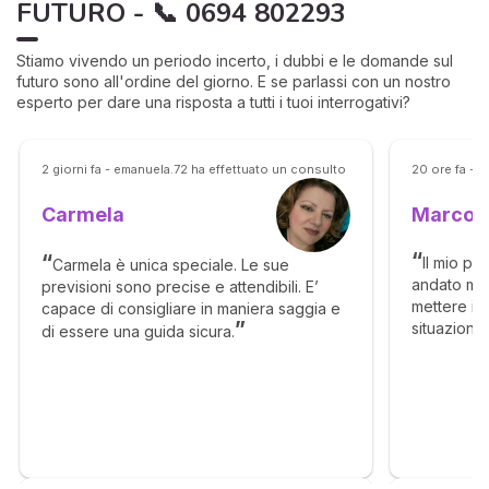
FUTURO - 📞 0694 802293
Stiamo vivendo un periodo incerto, i dubbi e le domande sul
futuro sono all'ordine del giorno. E se parlassi con un nostro
esperto per dare una risposta a tutti i tuoi interrogativi?
2 giorni fa - emanuela.72 ha effettuato un consulto
20 ore fa - 
Marco
Carmela
Il mio pr
Carmela è unica speciale. Le sue
andato mol
previsioni sono precise e attendibili. E’
mettere in 
capace di consigliare in maniera saggia e
situazione
di essere una guida sicura.
senso, ma c
molto megl