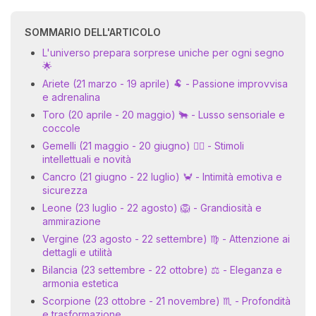
SOMMARIO DELL'ARTICOLO
L'universo prepara sorprese uniche per ogni segno
🌟
Ariete (21 marzo - 19 aprile) 🐏 - Passione improvvisa
e adrenalina
Toro (20 aprile - 20 maggio) 🐂 - Lusso sensoriale e
coccole
I 
Gemelli (21 maggio - 20 giugno) 👯‍♀️ - Stimoli
e
intellettuali e novità
pr
Cancro (21 giugno - 22 luglio) 🦀 - Intimità emotiva e
r
sicurezza
al
Leone (23 luglio - 22 agosto) 🦁 - Grandiosità e
0
ammirazione
Vergine (23 agosto - 22 settembre) ♍ - Attenzione ai
dettagli e utilità
Bilancia (23 settembre - 22 ottobre) ⚖️ - Eleganza e
armonia estetica
Scorpione (23 ottobre - 21 novembre) ♏ - Profondità
e trasformazione