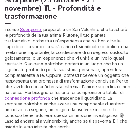
Scorpione (23 ottobre - 21
novembre) ♏ - Profondità e
trasformazione
Intenso
Scorpione
, preparati a un San Valentino che toccherà
le profondità della tua anima! Plutone, il tuo pianeta
trasformativo, orchestra un'esperienza che va ben oltre la
superficie. La sorpresa sarà carica di significato simbolico: una
rivelazione importante, la condivisione di un segreto custodito
gelosamente, o un'esperienza che vi unirà a un livello quasi
spirituale. Qualcuno potrebbe portarti in un luogo che ha un
significato profondo per la sua storia personale, aprendosi
completamente a te. Oppure, potresti ricevere un oggetto che
rappresenta una promessa di trasformazione condivisa. Per te,
che vivi tutto con un'intensità estrema, l'amore superficiale non
ha senso. Hai bisogno di fusione, di comprensione totale, di
connessione profonda
che trascende il quotidiano. La
sorpresa potrebbe anche avere una componente di mistero:
un indizio da seguire, un enigma da risolvere insieme. Ti
conosco bene: adorerai questa dimensione investigativa! 🤫
Lasciati andare alla vulnerabilità, anche se ti spaventa. È lì che
risiede la vera intimità che cerchi.