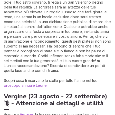
Sole, il tuo astro sovrano, ti regala un San Valentino degno
della tua regalità. La sorpresa sarà all'altezza delle tue
aspettative più elevate: un regalo lussuoso che farà girare le
teste, una serata in un locale esclusivo dove sarai trattato
come una celebrità, o una dichiarazione pubblica di amore che
ti metterà al centro dell'attenzione. Qualcuno potrebbe anche
organizzare una festa a sorpresa in tuo onore, invitando amici
e persone care per celebrare il vostro amore. Per te, che vivi
di ammirazione e riconoscimento, questi gesti plateali non sono
superficiali ma necessari. Hai bisogno di sentire che il tuo
partner è orgoglioso di stare al tuo fianco e non ha paura di
mostrarlo al mondo. Goditi i riflettori senza falsa modestia: te li
sei meritati con la tua generosità e il tuo cuore grande! 👑
L'unica raccomandazione? Ricorda di condividere un po' di
quella luce anche con chi ti ama.
Scopri cosa ti riservano le stelle per tutto l'anno nel tuo
oroscopo annuale Leone
.
Vergine (23 agosto - 22 settembre)
♍ - Attenzione ai dettagli e utilità
Preziosa
Vergine
, la tua sorpresa sarà un capolavoro di