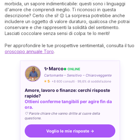
morbida, un sapore indimenticabile: questi sono i linguaggi
d'amore che comprendi meglio. Ti riconosci in questa
descrizione? Certo che sì! 😌 La sorpresa potrebbe anche
includere un oggetto di valore duraturo, qualcosa che potrai
conservare e che rappresenti la solidità del sentimento.
Lasciati coccolare senza sensi di colpa: te lo meriti!
Per approfondire le tue prospettive sentimentali, consulta il tuo
oroscopo annuale Toro
.
✨ Marco
● ONLINE
Cartomante – Sensitivo – Chiaroveggente
⭐ 5
· +8 600 consulti · 99,6% di soddisfazione
Amore, lavoro o finanze: cerchi risposte
rapide?
Ottieni conferme tangibili per agire fin da
ora.
🤍 Parole chiare che vanno dritte al cuore della
questione.
Voglio le mie risposte →