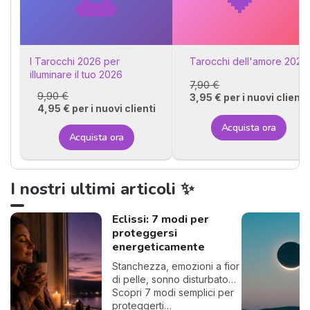
I Tarocchi 2026 per
Tarocchi dell'amore 2026
illuminare il tuo 2026
7,90 €
9,90 €
3,95 € per i nuovi clienti
4,95 € per i nuovi clienti
Acquista ora
Acquista ora
I nostri ultimi articoli ✨
Eclissi: 7 modi per
proteggersi
energeticamente
Stanchezza, emozioni a fior
di pelle, sonno disturbato…
Scopri 7 modi semplici per
proteggerti