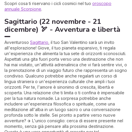
Scopri cosa ti riservano i cicli cosmici nel tuo
oroscopo
annuale Scorpione
.
Sagittario (22 novembre - 21
dicembre) 🏹 - Avventura e libertà
Avventuroso
Sagittario
, il tuo San Valentino sarà un invito
all'esplorazione! Giove, il tuo pianeta espansivo, ti regala
un'esperienza che alimenta la tua sete di orizzonti sconosciuti.
Aspettati una gita fuori porta verso una destinazione che non
hai mai visitato, un'attività adrenalinica che vi farà sentire vivi, o
la prenotazione di un viaggio futuro che rappresenta un sogno
condiviso. Qualcuno potrebbe anche regalarti un corso di
lingua straniera o un'esperienza culturale che ampli i tuoi
orizzonti. Per te, l'amore è sinonimo di crescita, libertà e
scoperta. Una relazione che ti limita o ti confina è impensabile
per la tua natura nomade. La sorpresa potrebbe anche
includere un'esperienza filosofica o spirituale, come una
meditazione all'alba in un luogo sacro o una conversazione
profonda sotto le stelle. Sei pronto a partire verso nuove
avventure? ✈️ L'unico consiglio: cerca di essere presente nel
momento, senza già pensare alla prossima destinazione.
Questa è una vera opportunità di crescita per te!