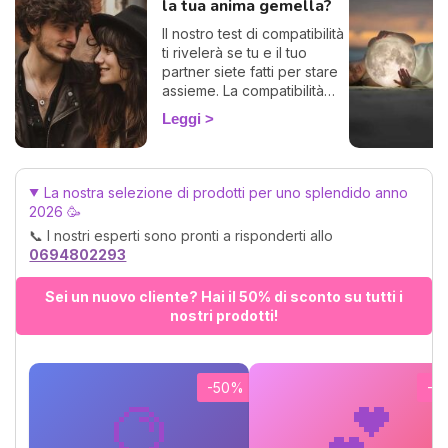
la tua anima gemella?
Il nostro test di compatibilità
ti rivelerà se tu e il tuo
partner siete fatti per stare
assieme. La compatibilità
zodiacale è uno strumento
Leggi
formidabile per scoprire di
che segno è la tua anima
gemella, la persona perfetta
con la quale trascorrere
La nostra selezione di prodotti per uno splendido anno
tutta la tua vita. Calcola
2026 🥳
gratuitamente la tua affinità
📞 I nostri esperti sono pronti a risponderti allo
di coppia, ti basterà
0694802293
conoscere il tuo segno e
quello del tuo partner o
Sei un nuovo cliente? Hai il 50% di sconto su tutti i
aspirante tale. 💓
nostri prodotti!
-50%
-5
🔮
💕