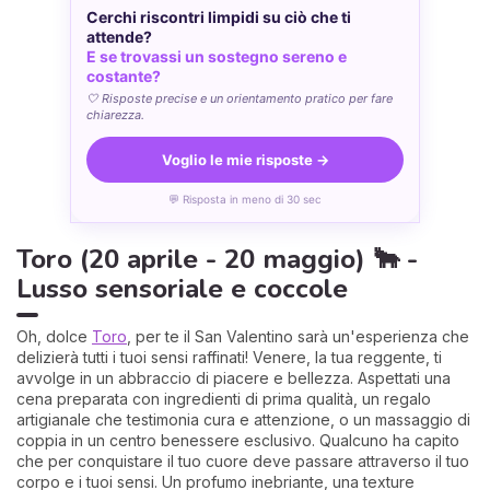
Cerchi riscontri limpidi su ciò che ti
attende?
E se trovassi un sostegno sereno e
costante?
🤍 Risposte precise e un orientamento pratico per fare
chiarezza.
Voglio le mie risposte →
💬 Risposta in meno di 30 sec
Toro (20 aprile - 20 maggio) 🐂 -
Lusso sensoriale e coccole
Oh, dolce
Toro
, per te il San Valentino sarà un'esperienza che
delizierà tutti i tuoi sensi raffinati! Venere, la tua reggente, ti
avvolge in un abbraccio di piacere e bellezza. Aspettati una
cena preparata con ingredienti di prima qualità, un regalo
artigianale che testimonia cura e attenzione, o un massaggio di
coppia in un centro benessere esclusivo. Qualcuno ha capito
che per conquistare il tuo cuore deve passare attraverso il tuo
corpo e i tuoi sensi. Un profumo inebriante, una texture