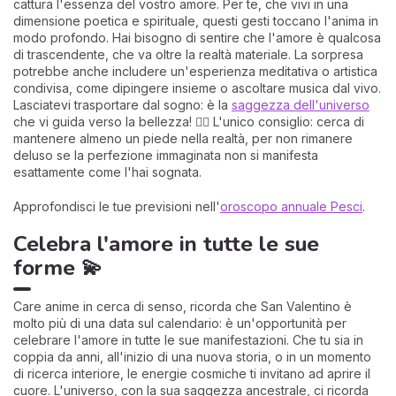
cattura l'essenza del vostro amore. Per te, che vivi in una
dimensione poetica e spirituale, questi gesti toccano l'anima in
modo profondo. Hai bisogno di sentire che l'amore è qualcosa
di trascendente, che va oltre la realtà materiale. La sorpresa
potrebbe anche includere un'esperienza meditativa o artistica
condivisa, come dipingere insieme o ascoltare musica dal vivo.
Lasciatevi trasportare dal sogno: è la
saggezza dell'universo
che vi guida verso la bellezza! 🧜‍♀️ L'unico consiglio: cerca di
mantenere almeno un piede nella realtà, per non rimanere
deluso se la perfezione immaginata non si manifesta
esattamente come l'hai sognata.
Approfondisci le tue previsioni nell'
oroscopo annuale Pesci
.
Celebra l'amore in tutte le sue
forme 💫
Care anime in cerca di senso, ricorda che San Valentino è
molto più di una data sul calendario: è un'opportunità per
celebrare l'amore in tutte le sue manifestazioni. Che tu sia in
coppia da anni, all'inizio di una nuova storia, o in un momento
di ricerca interiore, le energie cosmiche ti invitano ad aprire il
cuore. L'universo, con la sua saggezza ancestrale, ci ricorda