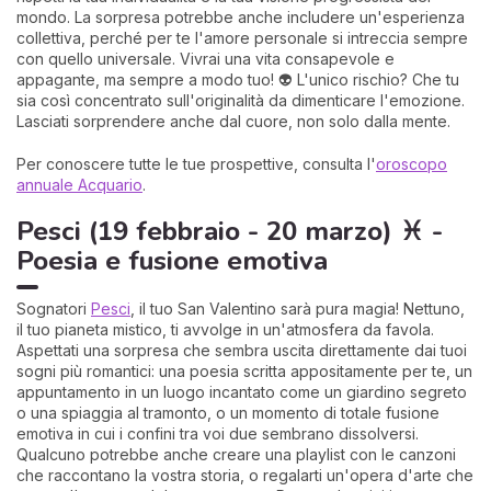
mondo. La sorpresa potrebbe anche includere un'esperienza
collettiva, perché per te l'amore personale si intreccia sempre
con quello universale. Vivrai una vita consapevole e
appagante, ma sempre a modo tuo! 👽 L'unico rischio? Che tu
sia così concentrato sull'originalità da dimenticare l'emozione.
Lasciati sorprendere anche dal cuore, non solo dalla mente.
Per conoscere tutte le tue prospettive, consulta l'
oroscopo
annuale Acquario
.
Pesci (19 febbraio - 20 marzo) ♓ -
Poesia e fusione emotiva
Sognatori
Pesci
, il tuo San Valentino sarà pura magia! Nettuno,
il tuo pianeta mistico, ti avvolge in un'atmosfera da favola.
Aspettati una sorpresa che sembra uscita direttamente dai tuoi
sogni più romantici: una poesia scritta appositamente per te, un
appuntamento in un luogo incantato come un giardino segreto
o una spiaggia al tramonto, o un momento di totale fusione
emotiva in cui i confini tra voi due sembrano dissolversi.
Qualcuno potrebbe anche creare una playlist con le canzoni
che raccontano la vostra storia, o regalarti un'opera d'arte che