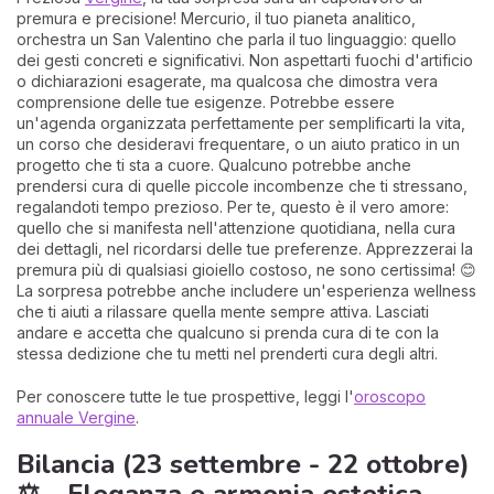
premura e precisione! Mercurio, il tuo pianeta analitico,
orchestra un San Valentino che parla il tuo linguaggio: quello
dei gesti concreti e significativi. Non aspettarti fuochi d'artificio
o dichiarazioni esagerate, ma qualcosa che dimostra vera
comprensione delle tue esigenze. Potrebbe essere
un'agenda organizzata perfettamente per semplificarti la vita,
un corso che desideravi frequentare, o un aiuto pratico in un
progetto che ti sta a cuore. Qualcuno potrebbe anche
prendersi cura di quelle piccole incombenze che ti stressano,
regalandoti tempo prezioso. Per te, questo è il vero amore:
quello che si manifesta nell'attenzione quotidiana, nella cura
dei dettagli, nel ricordarsi delle tue preferenze. Apprezzerai la
premura più di qualsiasi gioiello costoso, ne sono certissima! 😊
La sorpresa potrebbe anche includere un'esperienza wellness
che ti aiuti a rilassare quella mente sempre attiva. Lasciati
andare e accetta che qualcuno si prenda cura di te con la
stessa dedizione che tu metti nel prenderti cura degli altri.
Per conoscere tutte le tue prospettive, leggi l'
oroscopo
annuale Vergine
.
Bilancia (23 settembre - 22 ottobre)