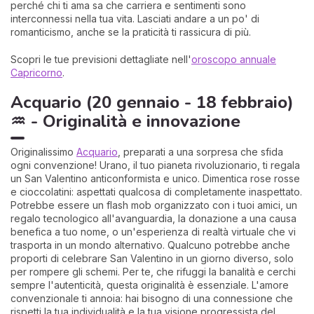
perché chi ti ama sa che carriera e sentimenti sono
interconnessi nella tua vita. Lasciati andare a un po' di
romanticismo, anche se la praticità ti rassicura di più.
Scopri le tue previsioni dettagliate nell'
oroscopo annuale
Capricorno
.
Acquario (20 gennaio - 18 febbraio)
♒ - Originalità e innovazione
Originalissimo
Acquario
, preparati a una sorpresa che sfida
ogni convenzione! Urano, il tuo pianeta rivoluzionario, ti regala
un San Valentino anticonformista e unico. Dimentica rose rosse
e cioccolatini: aspettati qualcosa di completamente inaspettato.
Potrebbe essere un flash mob organizzato con i tuoi amici, un
regalo tecnologico all'avanguardia, la donazione a una causa
benefica a tuo nome, o un'esperienza di realtà virtuale che vi
trasporta in un mondo alternativo. Qualcuno potrebbe anche
proporti di celebrare San Valentino in un giorno diverso, solo
per rompere gli schemi. Per te, che rifuggi la banalità e cerchi
sempre l'autenticità, questa originalità è essenziale. L'amore
convenzionale ti annoia: hai bisogno di una connessione che
rispetti la tua individualità e la tua visione progressista del