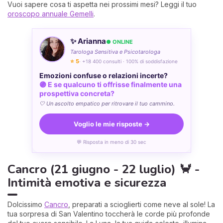
Vuoi sapere cosa ti aspetta nei prossimi mesi? Leggi il tuo
oroscopo annuale Gemelli
.
✨ Arianna
● ONLINE
Tarologa Sensitiva e Psicotarologa
⭐ 5
· +18 400 consulti · 100% di soddisfazione
Emozioni confuse o relazioni incerte?
🟣 E se qualcuno ti offrisse finalmente una
prospettiva concreta?
🤍 Un ascolto empatico per ritrovare il tuo cammino.
Voglio le mie risposte →
💬 Risposta in meno di 30 sec
Cancro (21 giugno - 22 luglio) 🦀 -
Intimità emotiva e sicurezza
Dolcissimo
Cancro
, preparati a scioglierti come neve al sole! La
tua sorpresa di San Valentino toccherà le corde più profonde