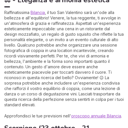
⚖️ - Eleganza e armonia estetica
Raffinatissima
Bilancia
, il tuo San Valentino sarà un'ode alla
bellezza e all'equilibrio! Venere, la tua reggente, ti avvolge in
un'atmosfera di grazia e raffinatezza. Aspettati un'esperienza
esteticamente impeccabile: una cena in un ristorante dal
design mozzafiato, un regalo di gusto squisito che riflette la tua
personalità elegante, o un invito a un evento culturale di alto
livello. Qualcuno potrebbe anche organizzare una sessione
fotografica di coppia in una location incantevole, creando
ricordi visivamente perfetti. Per te, che vivi di armonia e
bellezza, l'ambiente e la forma sono importanti quanto il
contenuto. Un gesto d'amore deve essere anche
esteticamente piacevole per toccarti davvero il cuore. Ti
riconosci in questa ricerca del bello? Ovviamente! 😉 La
sorpresa potrebbe anche includere un'esperienza condivisa
che rafforzi il vostro equilibrio di coppia, come una lezione di
danza o un corso di degustazione vini. Lasciati trasportare da
questa ricerca della perfezione senza sentirti in colpa per i tuoi
standard elevati.
Approfondisci le tue previsioni nell'
oroscopo annuale Bilancia
.