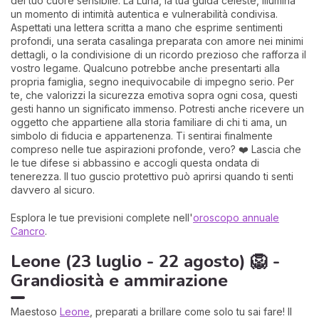
del tuo cuore sensibile. La Luna, la tua guida celeste, illumina
un momento di intimità autentica e vulnerabilità condivisa.
Aspettati una lettera scritta a mano che esprime sentimenti
profondi, una serata casalinga preparata con amore nei minimi
dettagli, o la condivisione di un ricordo prezioso che rafforza il
vostro legame. Qualcuno potrebbe anche presentarti alla
propria famiglia, segno inequivocabile di impegno serio. Per
te, che valorizzi la sicurezza emotiva sopra ogni cosa, questi
gesti hanno un significato immenso. Potresti anche ricevere un
oggetto che appartiene alla storia familiare di chi ti ama, un
simbolo di fiducia e appartenenza. Ti sentirai finalmente
compreso nelle tue aspirazioni profonde, vero? ❤️ Lascia che
le tue difese si abbassino e accogli questa ondata di
tenerezza. Il tuo guscio protettivo può aprirsi quando ti senti
davvero al sicuro.
Esplora le tue previsioni complete nell'
oroscopo annuale
Cancro
.
Leone (23 luglio - 22 agosto) 🦁 -
Grandiosità e ammirazione
Maestoso
Leone
, preparati a brillare come solo tu sai fare! Il