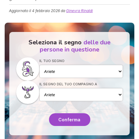
Aggiornato il
4 febbraio 2026
da
Ginevra Rinaldi
Seleziona il segno
delle due
persone in questione
IL TUO SEGNO
I 
e
pr
r
IL SEGNO DEL TUO COMPAGNO.A
al
0
Conferma