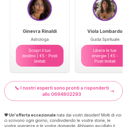
Ginevra Rinaldi
Viola Lombardo
Astrologa
Guida Spirituale
Scopri il tuo
Libera le tue
destino | €5 - Posti
energie | €5 -
limitati
Posti limitati
📞 I nostri esperti sono pronti a risponderti
allo 0694802293
💝 Un'offerta eccezionale
nata dai vostri desideri! Molti di voi
ci scrivono ogni giorno, condividendo le vostre storie, le
vostre speranze e le vostre domande. Abbiamo ascoltato il