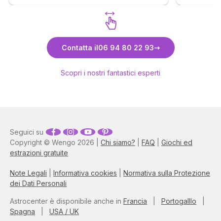
un’altra vo
tentativo di approccio molto freddo e
conoscermi
glaciale. Tuttavia ci sono stati, quindi super
la forza p
riscontro per lui. Bravissimo
strada, spe
Scopri Marco
notizie pos
Contatta il
06 94 80 22 93
Scopri i nostri fantastici esperti
Seguici su
Copyright © Wengo 2026 |
Chi siamo?
|
FAQ
|
Giochi ed
estrazioni gratuite
Note Legali
|
Informativa cookies
|
Normativa sulla Protezione
dei Dati Personali
Astrocenter è disponibile anche in
Francia
|
Portogalllo
|
Spagna
|
USA / UK