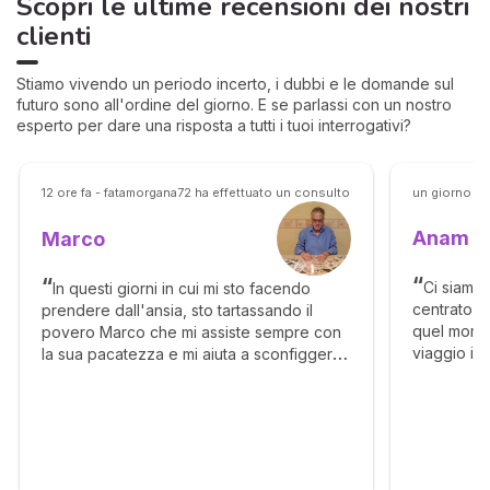
Scopri le ultime recensioni dei nostri
clienti
Stiamo vivendo un periodo incerto, i dubbi e le domande sul
futuro sono all'ordine del giorno. E se parlassi con un nostro
esperto per dare una risposta a tutti i tuoi interrogativi?
12 ore fa - fatamorgana72 ha effettuato un consulto
un giorno fa
Anam
Marco
Ci siamo 
In questi giorni in cui mi sto facendo
centrato in
prendere dall'ansia, sto tartassando il
quel moment
povero Marco che mi assiste sempre con
viaggio in
la sua pacatezza e mi aiuta a sconfiggere
acquisire 
questa benedetta ansia. Aveva visto dei
Non è un p
contatti da parte di una persona che mi
molta soff
aveva bloccato. A me sembrava
iniziato ad
estremamente impossibile eppure vi
che non vo
assicuro che questi contatti ci sono stati
questo con
proprio stasera. Certo si tratta di un