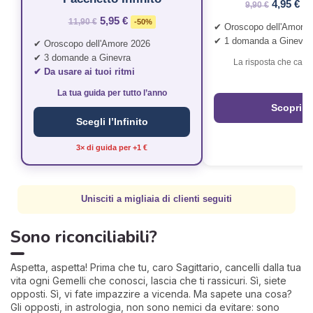
4,95 €
9,90 €
-
5,95 €
11,90 €
-50%
✔ Oroscopo dell'Amore 
✔ 1 domanda a Ginevra
✔ Oroscopo dell'Amore 2026
✔ 3 domande a Ginevra
La risposta che cambi
✔ Da usare ai tuoi ritmi
La tua guida per tutto l’anno
Scopri
Scegli l’Infinito
3× di guida per +1 €
Unisciti a migliaia di clienti seguiti
Sono riconciliabili?
Aspetta, aspetta! Prima che tu, caro Sagittario, cancelli dalla tua
vita ogni Gemelli che conosci, lascia che ti rassicuri. Sì, siete
opposti. Sì, vi fate impazzire a vicenda. Ma sapete una cosa?
Gli opposti, in astrologia, non sono nemici da evitare: sono