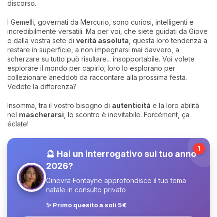
discorso.
I Gemelli, governati da Mercurio, sono curiosi, intelligenti e
incredibilmente versatili. Ma per voi, che siete guidati da Giove
e dalla vostra sete di
verità assoluta
, questa loro tendenza a
restare in superficie, a non impegnarsi mai davvero, a
scherzare su tutto può risultare... insopportabile. Voi volete
esplorare il mondo per capirlo; loro lo esplorano per
collezionare aneddoti da raccontare alla prossima festa.
Vedete la differenza?
Insomma, tra il vostro bisogno di
autenticità
e la loro abilità
nel
mascherarsi
, lo scontro è inevitabile. Forcément, ça
éclate!
1
🔮 Hai un interrogativo sul tuo anno
2026?
Ginevra Fontayne approfondisce il tuo tema
natale in consulto privato
✨ Primo quesito a soli 5€