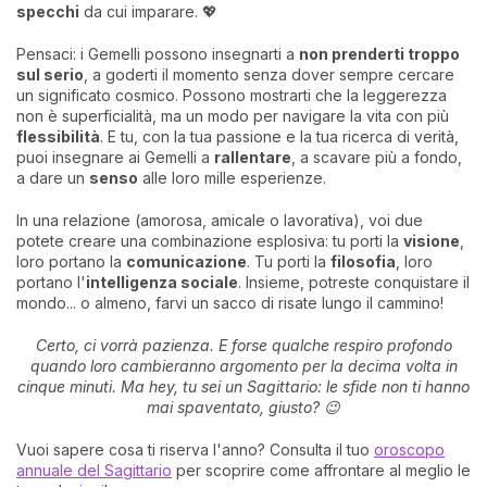
specchi
da cui imparare. 💖
Pensaci: i Gemelli possono insegnarti a
non prenderti troppo
sul serio
, a goderti il momento senza dover sempre cercare
un significato cosmico. Possono mostrarti che la leggerezza
non è superficialità, ma un modo per navigare la vita con più
flessibilità
. E tu, con la tua passione e la tua ricerca di verità,
puoi insegnare ai Gemelli a
rallentare
, a scavare più a fondo,
a dare un
senso
alle loro mille esperienze.
In una relazione (amorosa, amicale o lavorativa), voi due
potete creare una combinazione esplosiva: tu porti la
visione
,
loro portano la
comunicazione
. Tu porti la
filosofia
, loro
portano l'
intelligenza sociale
. Insieme, potreste conquistare il
mondo... o almeno, farvi un sacco di risate lungo il cammino!
Certo, ci vorrà pazienza. E forse qualche respiro profondo
quando loro cambieranno argomento per la decima volta in
cinque minuti. Ma hey, tu sei un Sagittario: le sfide non ti hanno
mai spaventato, giusto? 😉
Vuoi sapere cosa ti riserva l'anno? Consulta il tuo
oroscopo
annuale del Sagittario
per scoprire come affrontare al meglio le