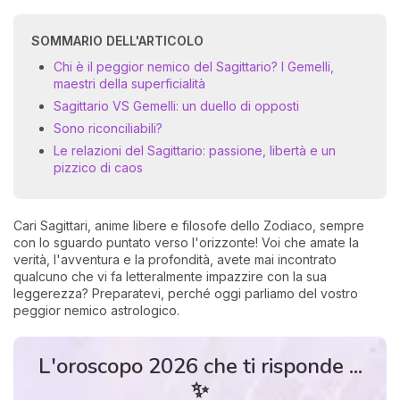
SOMMARIO DELL'ARTICOLO
Chi è il peggior nemico del Sagittario? I Gemelli,
maestri della superficialità
Sagittario VS Gemelli: un duello di opposti
Sono riconciliabili?
Le relazioni del Sagittario: passione, libertà e un
pizzico di caos
I 
e
pr
Cari Sagittari, anime libere e filosofe dello Zodiaco, sempre
r
con lo sguardo puntato verso l'orizzonte! Voi che amate la
al
verità, l'avventura e la profondità, avete mai incontrato
0
qualcuno che vi fa letteralmente impazzire con la sua
leggerezza? Preparatevi, perché oggi parliamo del vostro
peggior nemico astrologico.
L'oroscopo 2026 che ti risponde ...
✨