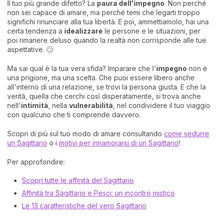
Il tuo più grande difetto? La
paura dell'impegno
. Non perché
non sei capace di amare, ma perché temi che legarti troppo
significhi rinunciare alla tua libertà. E poi, ammettiamolo, hai una
certa tendenza a
idealizzare
le persone e le situazioni, per
poi rimanere deluso quando la realtà non corrisponde alle tue
aspettative. 🙄
Ma sai qual è la tua vera sfida? Imparare che l'
impegno
non è
una prigione, ma una scelta. Che puoi essere libero anche
all'interno di una relazione, se trovi la persona giusta. E che la
verità, quella che cerchi così disperatamente, si trova anche
nell'
intimità
, nella
vulnerabilità
, nel condividere il tuo viaggio
con qualcuno che ti comprende davvero.
Scopri di più sul tuo modo di amare consultando
come sedurre
un Sagittario
o i
motivi per innamorarsi di un Sagittario
!
Per approfondire:
Scopri tutte le affinità del Sagittario
Affinità tra Sagittario e Pesci: un incontro mistico
Le 13 caratteristiche del vero Sagittario