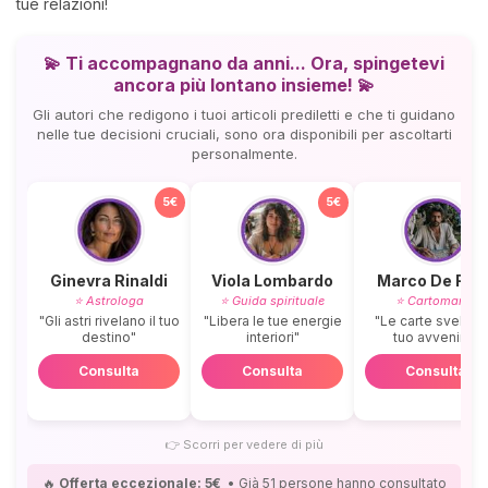
tue relazioni!
💫 Ti accompagnano da anni... Ora, spingetevi
ancora più lontano insieme! 💫
Gli autori che redigono i tuoi articoli prediletti e che ti guidano
nelle tue decisioni cruciali, sono ora disponibili per ascoltarti
personalmente.
5€
5€
Ginevra Rinaldi
Viola Lombardo
Marco De Ros
⭐ Astrologa
⭐ Guida spirituale
⭐ Cartomante
"Gli astri rivelano il tuo
"Libera le tue energie
"Le carte svelano 
destino"
interiori"
tuo avvenire"
Consulta
Consulta
Consulta
👉
Scorri per vedere di più
🔥
Offerta eccezionale: 5€
• Già 51 persone hanno consultato