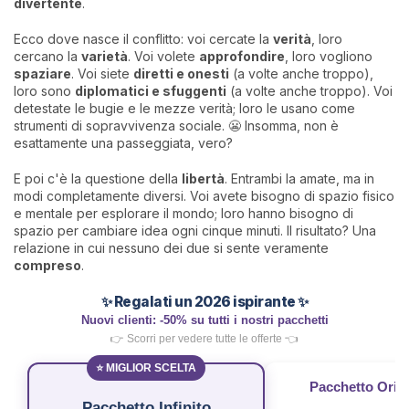
divertente
.
Ecco dove nasce il conflitto: voi cercate la
verità
, loro
cercano la
varietà
. Voi volete
approfondire
, loro vogliono
spaziare
. Voi siete
diretti e onesti
(a volte anche troppo),
loro sono
diplomatici e sfuggenti
(a volte anche troppo). Voi
detestate le bugie e le mezze verità; loro le usano come
strumenti di sopravvivenza sociale. 😬 Insomma, non è
esattamente una passeggiata, vero?
E poi c'è la questione della
libertà
. Entrambi la amate, ma in
modi completamente diversi. Voi avete bisogno di spazio fisico
e mentale per esplorare il mondo; loro hanno bisogno di
spazio per cambiare idea ogni cinque minuti. Il risultato? Una
relazione in cui nessuno dei due si sente veramente
compreso
.
✨ Regalati un 2026 ispirante ✨
Nuovi clienti: -50% su tutti i nostri pacchetti
👉 Scorri per vedere tutte le offerte 👈
⭐ MIGLIOR SCELTA
Pacchetto Oriz
Pacchetto Infinito