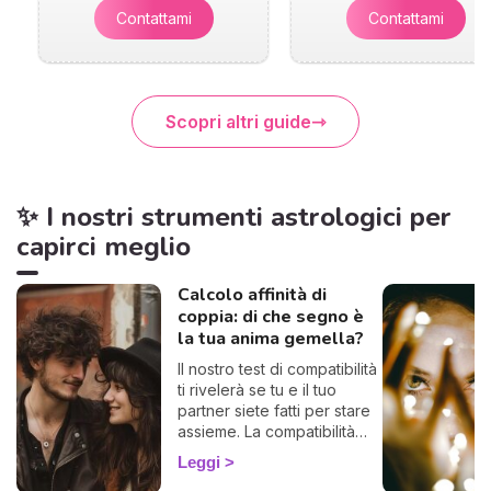
Contattami
Contattami
Scopri altri guide
✨ I nostri strumenti astrologici per
capirci meglio
Calcolo affinità di
coppia: di che segno è
la tua anima gemella?
Il nostro test di compatibilità
ti rivelerà se tu e il tuo
partner siete fatti per stare
assieme. La compatibilità
zodiacale è uno strumento
Leggi
formidabile per scoprire di