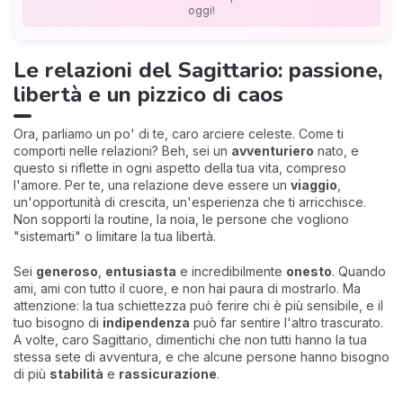
oggi!
Le relazioni del Sagittario: passione,
libertà e un pizzico di caos
Ora, parliamo un po' di te, caro arciere celeste. Come ti
comporti nelle relazioni? Beh, sei un
avventuriero
nato, e
questo si riflette in ogni aspetto della tua vita, compreso
l'amore. Per te, una relazione deve essere un
viaggio
,
un'opportunità di crescita, un'esperienza che ti arricchisce.
Non sopporti la routine, la noia, le persone che vogliono
"sistemarti" o limitare la tua libertà.
Sei
generoso
,
entusiasta
e incredibilmente
onesto
. Quando
ami, ami con tutto il cuore, e non hai paura di mostrarlo. Ma
attenzione: la tua schiettezza può ferire chi è più sensibile, e il
tuo bisogno di
indipendenza
può far sentire l'altro trascurato.
A volte, caro Sagittario, dimentichi che non tutti hanno la tua
stessa sete di avventura, e che alcune persone hanno bisogno
di più
stabilità
e
rassicurazione
.