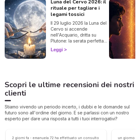
Luna del Cervo 2026: il
rituale per tagliare i
legami tossici
Il 29 luglio 2026 la Luna del
Cervo si accende
nell'Acquario, dritta su
Plutone: la serata perfetta
per liberarti da un legame
Leggi
che ti prosciuga.
Scopri le ultime recensioni dei nostri
clienti
Stiamo vivendo un periodo incerto, i dubbi e le domande sul
futuro sono all'ordine del giorno. E se parlassi con un nostro
esperto per dare una risposta a tutti i tuoi interrogativi?
2 giorni fa - emanuela.72 ha effettuato un consulto
un giorno fa