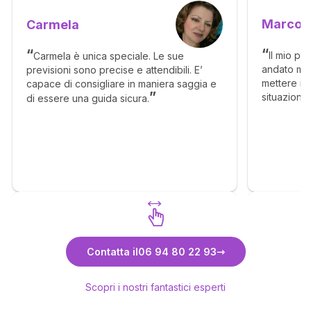
Marco
Carmela
Il mio pr
Carmela è unica speciale. Le sue
andato mol
previsioni sono precise e attendibili. E’
mettere in 
capace di consigliare in maniera saggia e
situazione
di essere una guida sicura.
senso, ma c
molto megl
Scopri Carmela
Contatta il
06 94 80 22 93
Scopri i nostri fantastici esperti