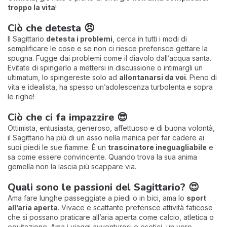
troppo la vita
!
Ciò che detesta 😠
Il Sagittario
detesta i problemi
, cerca in tutti i modi di
semplificare le cose e se non ci riesce preferisce gettare la
spugna. Fugge dai problemi come il diavolo dall’acqua santa.
Evitate di spingerlo a mettersi in discussione o intimargli un
ultimatum, lo spingereste solo ad
allontanarsi da voi
. Pieno di
vita e idealista, ha spesso un’adolescenza turbolenta e sopra
le righe!
Ciò che ci fa impazzire 😎
Ottimista, entusiasta, generoso, affettuoso e di buona volontà,
il Sagittario ha più di un asso nella manica per far cadere ai
suoi piedi le sue fiamme. È un
trascinatore ineguagliabile
e
sa come essere convincente. Quando trova la sua anima
gemella non la lascia più scappare via.
Quali sono le passioni del Sagittario? 😍
Ama fare lunghe passeggiate a piedi o in bici, ama lo
sport
all’aria aperta
. Vivace e scattante preferisce attività faticose
che si possano praticare all’aria aperta come calcio, atletica o
equitazione. Ama i viaggi avventurosi e esotici, un vero