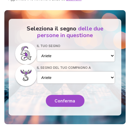
Seleziona il segno
delle due
persone in questione
IL TUO SEGNO
I 
e
IL SEGNO DEL TUO COMPAGNO.A
pr
r
al
0
Conferma