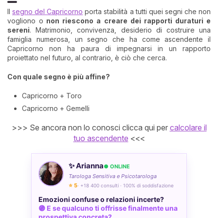
Il
segno del Capricorno
porta stabilità a tutti quei segni che non
vogliono o
non riescono a creare dei rapporti duraturi e
sereni
. Matrimonio, convivenza, desiderio di costruire una
famiglia numerosa, un segno che ha come ascendente il
Capricorno non ha paura di impegnarsi in un rapporto
proiettato nel futuro, al contrario, è ciò che cerca.
Con quale segno è più affine?
Capricorno + Toro
Capricorno + Gemelli
>>> Se ancora non lo conosci clicca qui per
calcolare il
tuo ascendente
<<<
✨ Arianna
● ONLINE
Tarologa Sensitiva e Psicotarologa
⭐ 5
· +18 400 consulti · 100% di soddisfazione
Emozioni confuse o relazioni incerte?
🟣 E se qualcuno ti offrisse finalmente una
prospettiva concreta?