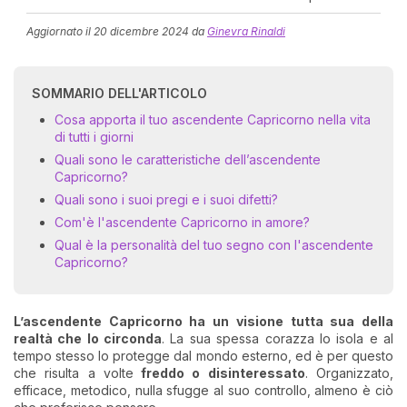
Aggiornato il
20 dicembre 2024
da
Ginevra Rinaldi
SOMMARIO DELL'ARTICOLO
Cosa apporta il tuo ascendente Capricorno nella vita
di tutti i giorni
Quali sono le caratteristiche dell’ascendente
Capricorno?
I 
Quali sono i suoi pregi e i suoi difetti?
e
pr
Com'è l'ascendente Capricorno in amore?
r
Qual è la personalità del tuo segno con l'ascendente
al
Capricorno?
0
L’ascendente Capricorno ha un visione tutta sua della
realtà che lo circonda
. La sua spessa corazza lo isola e al
tempo stesso lo protegge dal mondo esterno, ed è per questo
che risulta a volte
freddo o disinteressato
. Organizzato,
efficace, metodico, nulla sfugge al suo controllo, almeno è ciò