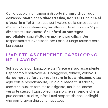
Come coppia, non vincerai di certo il premio di coniuge
dell'anno!
Molto poco dimostrativo, non sei il tipo che si
sforza. In effetti,
non capisci il valore delle dimostrazioni
d'affetto. Fortunatamente, hai altre corde al tuo arco 🏹 per
dimostrare il tuo amore.
Sei infatti un sostegno
incrollabile
, soprattutto nei momenti più difficili. Sei
responsabile e lavori sodo per i piani a lungo termine della
tua coppia.
L'ARIETE ASCENDENTE CAPRICORNO
NEL LAVORO
Sul lavoro, la combinazione tra l'Ariete e il suo ascendente
Capricorno è notevole 💪. Coraggioso, tenace, volitivo,
ti
dai sempre da fare per realizzare le tue ambizioni
. A tuo
agio con le responsabilità, il ruolo di leader ti si addice,
anche se puoi essere molto esigente, ma lo sei anche
verso te stesso. I tuoi colleghi sanno che sei serio e che si
può contare su di te, infatti i tuoi rapporti sia con i colleghi
che con la gerarchia sono rispettosi.