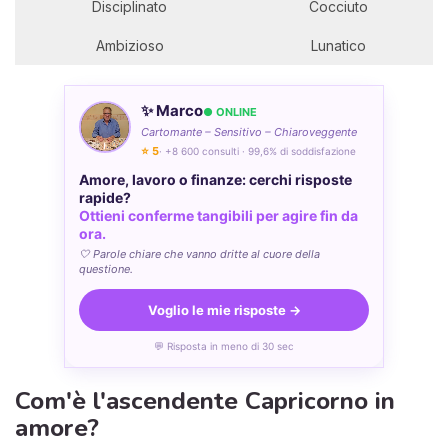
Disciplinato
Cocciuto
Ambizioso
Lunatico
✨ Marco
● ONLINE
Cartomante – Sensitivo – Chiaroveggente
⭐ 5
· +8 600 consulti · 99,6% di soddisfazione
Amore, lavoro o finanze: cerchi risposte
rapide?
Ottieni conferme tangibili per agire fin da
ora.
🤍 Parole chiare che vanno dritte al cuore della
questione.
Voglio le mie risposte →
💬 Risposta in meno di 30 sec
Com'è l'ascendente Capricorno in
amore?