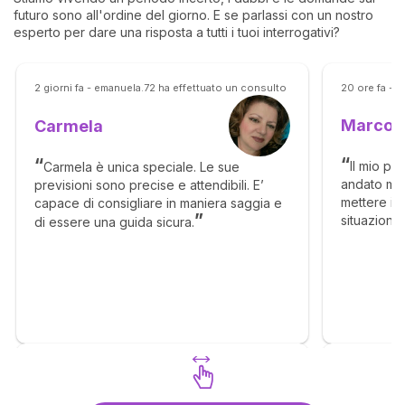
futuro sono all'ordine del giorno. E se parlassi con un nostro
esperto per dare una risposta a tutti i tuoi interrogativi?
2 giorni fa - emanuela.72 ha effettuato un consulto
20 ore fa - 
Marco
Carmela
Il mio pr
Carmela è unica speciale. Le sue
andato mol
previsioni sono precise e attendibili. E’
mettere in 
capace di consigliare in maniera saggia e
situazione
di essere una guida sicura.
senso, ma c
molto megl