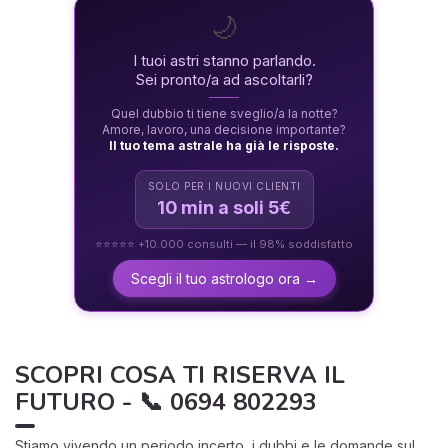
🌙
I tuoi astri stanno parlando.
Sei pronto/a ad ascoltarli?
Quel dubbio ti tiene sveglio/a la notte?
Amore, lavoro, una decisione importante?
Il tuo tema astrale ha già le risposte.
SOLO PER I NUOVI CLIENTI
10 min a soli 5€
⭐⭐⭐⭐⭐ +10.000 consulti — il 98% soddisfatto
Scegli il tuo astrologo ora →
SCOPRI COSA TI RISERVA IL
FUTURO - 📞 0694 802293
Stiamo vivendo un periodo incerto, i dubbi e le domande sul