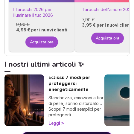
I Tarocchi 2026 per
Tarocchi dell'amore 2026
illuminare il tuo 2026
7,90 €
9,90 €
3,95 € per i nuovi clienti
4,95 € per i nuovi clienti
Acquista ora
Acquista ora
I nostri ultimi articoli ✨
Eclissi: 7 modi per
proteggersi
energeticamente
Stanchezza, emozioni a fior
di pelle, sonno disturbato…
Scopri 7 modi semplici per
proteggerti
energeticamente durante
Leggi
un'eclissi e viverla con
dolcezza. 🛡️🌒