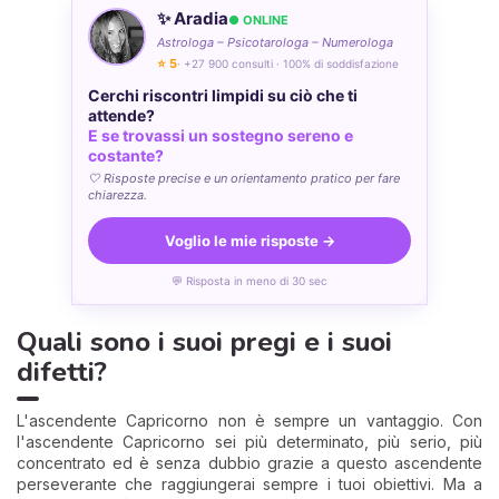
✨ Aradia
● ONLINE
Astrologa – Psicotarologa – Numerologa
⭐ 5
· +27 900 consulti · 100% di soddisfazione
Cerchi riscontri limpidi su ciò che ti
attende?
E se trovassi un sostegno sereno e
costante?
🤍 Risposte precise e un orientamento pratico per fare
chiarezza.
Voglio le mie risposte →
💬 Risposta in meno di 30 sec
Quali sono i suoi pregi e i suoi
difetti?
L'ascendente Capricorno non è sempre un vantaggio. Con
l'ascendente Capricorno sei più determinato, più serio, più
concentrato ed è senza dubbio grazie a questo ascendente
perseverante che raggiungerai sempre i tuoi obiettivi. Ma a