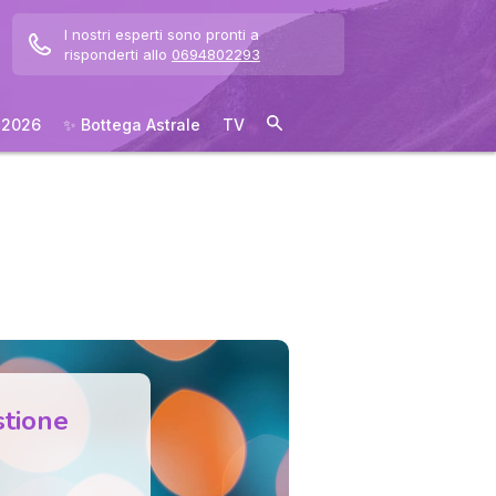
I nostri esperti sono pronti a
risponderti allo
0694802293
 2026
✨ Bottega Astrale
TV
stione