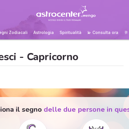
egni Zodiacali
Astrologia
Spiritualità
💫 Consulta ora
🥂
esci - Capricorno
iona il segno
delle due persone in que