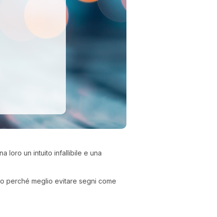
I 
e
pr
loro un intuito infallibile e una
r
al
0
ecco perché meglio evitare segni come