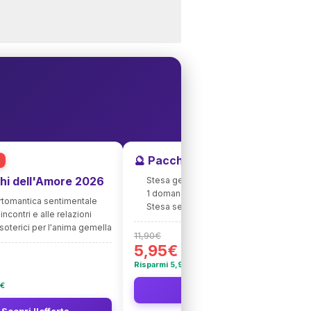
🔮 Pacchetto Tarocchi + Amore
hi dell'Amore 2026
Stesa generale approfondita 2026
1 domanda personalizzata d'amore
artomantica sentimentale
Stesa sentimentale in omaggio 💝
incontri e alle relazioni
soterici per l'anima gemella
11,90€
5,95€
Risparmi 5,95€
5€
👉 Scopri l'offerta
 Scopri l'offerta