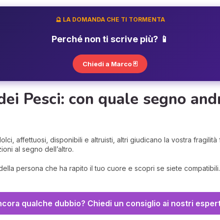
🔮 LA DOMANDA CHE TI TORMENTA
Perché non ti scrive più? 📱
Chiedi a Marco 🃏
dei Pesci: con quale segno and
lci, affettuosi, disponibili e altruisti, altri giudicano la vostra fragili
ioni al segno dell’altro.
ella persona che ha rapito il tuo cuore e scopri se siete compatibili
cora qualche dubbio? Chiedi un consiglio ai nostri espert