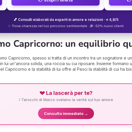
💕 Consulti elaborati da esperti in amore e relazioni · ⭐ 4,8/5
✨ Trova chiarezza nel tuo percorso sentimentale · 🎁 -50% nuovi clienti
o Capricorno: un equilibrio qu
 Capricorno, spesso si tratta di un incontro tra un sognatore e un c
a in lui un'ancora solida, una roccia su cui riposare. Insieme formano 
del Capricorno e la stabilità di lui offre al Pesci la stabilità di cui ha
💔 La lascerà per te?
I Tarocchi di Marco svelano la verità sul tuo amore
Consulto immediato →