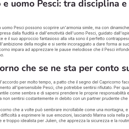
e uomo Pesci: tra disciplina e
un uomo Pesci possono scoprire un'armonia simile, ma con dinamich
esa dalla fluidità e dall'emotività dell'uomo Pesci, guidato dall'isp
e il suo approccio fantasioso alla vita sono il perfetto contrappeso
l'ambizione della moglie e si sente incoraggiato a dare forma ai suoi
apricorno impara ad apprezzare le pause melodiose che il Pesci infonde 
no.
corno che se ne sta per conto s
cordo per molto tempo, a patto che il segno del Capricorno faccia 
mento all'ipersensibile Pesci, che potrebbe sentirsi rifiutato. Per qu
antile come sembra e di sapersi prendere le proprie responsabilità 
e a non sentirsi costantemente in debito con un partner prudente ch
icorno che a volte può sembrare incrollabile come una montagna, e 
ifficoltà a esprimere le sue emozioni, lasciando Marina sola nella pr
e troppo idealista per Julien, che apprezza la sicurezza e la routin