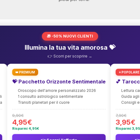
🎁 -50% NUOVI CLIENTI
Illumina la tua vita amorosa 💝
👉 Scorri per scoprire →
👑 PREMIUM
⭐ POPOLARE
💝 Pacchetto Orizzonte Sentimentale
💕 Tarocc
Oroscopo dell'amore personalizzato 2026
Lettura c
li
1 consulto astrologico sentimentale
Guida agli 
ia
Transiti planetari per il cuore
Consigli e
9,90€
7,90€
4,95€
3,95€
Risparmi 4,95€
Risparmi 3,9
👉 Scopri l'offerta
👉