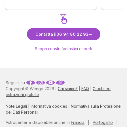
proprio sta
tentativo 
glaciale. T
super risco
Scopri Carmela
Contatta il
06 94 80 22 93
Scopri i nostri fantastici esperti
Seguici su
Copyright © Wengo 2026 |
Chi siamo?
|
FAQ
|
Giochi ed
estrazioni gratuite
Note Legali
|
Informativa cookies
|
Normativa sulla Protezione
dei Dati Personali
Astrocenter è disponibile anche in
Francia
|
Portogalllo
|