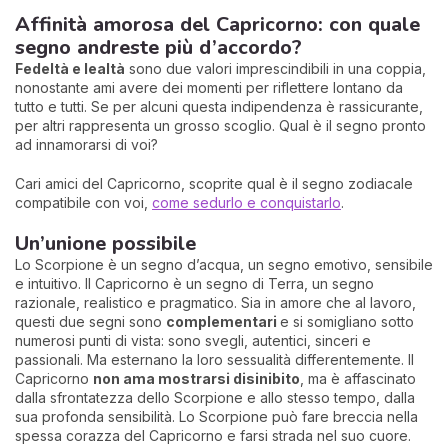
Affinità amorosa del Capricorno: con quale
segno andreste più d’accordo?
Fedeltà e lealtà
sono due valori imprescindibili in una coppia,
nonostante ami avere dei momenti per riflettere lontano da
tutto e tutti. Se per alcuni questa indipendenza è rassicurante,
per altri rappresenta un grosso scoglio. Qual è il segno pronto
ad innamorarsi di voi?
Cari amici del Capricorno, scoprite qual è il segno zodiacale
compatibile con voi,
come sedurlo e conquistarlo
.
Un’unione possibile
Lo Scorpione è un segno d’acqua, un segno emotivo, sensibile
e intuitivo. Il Capricorno è un segno di Terra, un segno
razionale, realistico e pragmatico. Sia in amore che al lavoro,
questi due segni sono
complementari
e si somigliano sotto
numerosi punti di vista: sono svegli, autentici, sinceri e
passionali. Ma esternano la loro sessualità differentemente. Il
Capricorno
non ama mostrarsi disinibito
, ma è affascinato
dalla sfrontatezza dello Scorpione e allo stesso tempo, dalla
sua profonda sensibilità. Lo Scorpione può fare breccia nella
spessa corazza del Capricorno e farsi strada nel suo cuore.