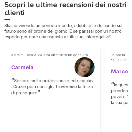
Scopri le ultime recensioni dei nostri
clienti
Stiamo vivendo un periodo incerto, i dubbi e le domande sul
futuro sono all'ordine del giorno. E se parlassi con un nostro
esperto per dare una risposta a tutti i tuoi interrogativi?
3 ore fa - cinzia_2013 ha effettuato un consulto
18 ore fa - 
consulto
Carmela
Marco
Sempre molto professionale ed empatica
In questi
. Grazie per i consigli . Troveremo la forza
prendere da
di proseguire
povero Ma
la sua pac
questa ben
contatti d
aveva blo
estremamen
assicuro ch