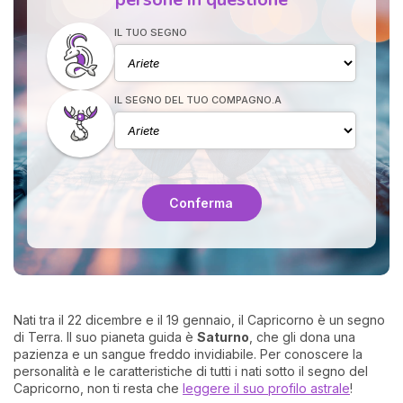
IL TUO SEGNO
IL SEGNO DEL TUO COMPAGNO.A
I 
e
Conferma
pr
r
al
0
Nati tra il 22 dicembre e il 19 gennaio, il Capricorno è un segno
di Terra. Il suo pianeta guida è
Saturno
, che gli dona una
pazienza e un sangue freddo invidiabile. Per conoscere la
personalità e le caratteristiche di tutti i nati sotto il segno del
Capricorno, non ti resta che
leggere il suo profilo astrale
!