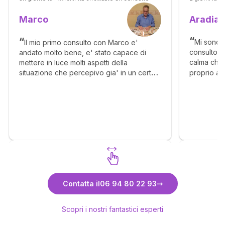
Aradia
Marco
Mi sono 
Il mio primo consulto con Marco e'
consulto c
andato molto bene, e' stato capace di
calma che 
mettere in luce molti aspetti della
proprio ag
situazione che percepivo gia' in un certo
senso, ma con il suo intuito ho capito molto
meglio. Grazie
Scopri Marco
Contatta il
06 94 80 22 93
Scopri i nostri fantastici esperti