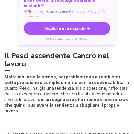
E se trovassi un sostegno sereno e
costante?
🤍 Risposte precise e un orientamento pratico per fare
chiarezza.
Voglio le mie risposte →
💬 Risposta in meno di 30 sec
Il Pesci ascendente Cancro nel
lavoro
Molto incline allo stress, hai problemi con gli ambienti
sotto pressione o semplicemente con le responsabilità.
In
quanto Pesci, hai già una tendenza alla dispersione, rafforzata
dal tuo ascendente Cancro, che non ti aiuta a concentrarti sul
lavoro. In breve,
sei un sognatore che manca di coerenza e
che quindi può avere la tendenza a sbagliare il proprio
lavoro
.