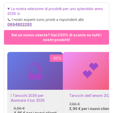
gemella, la persona perfetta
con la quale trascorrere
La nostra selezione di prodotti per uno splendido anno
tutta la tua vita. Calcola
2026 🥳
gratuitamente la tua affinità
📞 I nostri esperti sono pronti a risponderti allo
di coppia, ti basterà
0694802293
conoscere il tuo segno e
quello del tuo partner o
Sei un nuovo cliente? Hai il 50% di sconto su tutti i
aspirante tale. 💓
nostri prodotti!
-50%
-5
🔮
💕
I Tarocchi 2026 per
Tarocchi dell'amore 2026
illuminare il tuo 2026
7,90 €
9,90 €
3,95 € per i nuovi clienti
4,95 € per i nuovi clienti