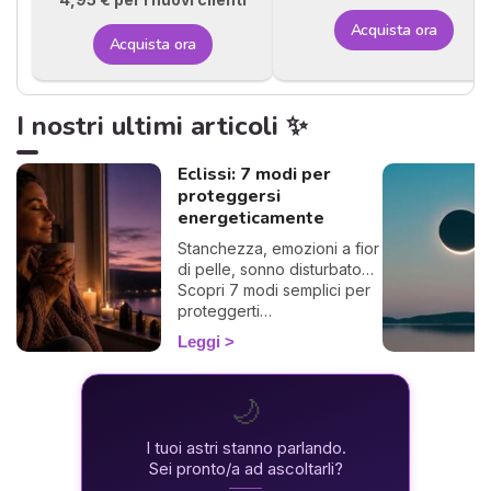
Acquista ora
Acquista ora
I nostri ultimi articoli ✨
Eclissi: 7 modi per
proteggersi
energeticamente
Stanchezza, emozioni a fior
di pelle, sonno disturbato…
Scopri 7 modi semplici per
proteggerti
energeticamente durante
Leggi
un'eclissi e viverla con
dolcezza. 🛡️🌒
🌙
I tuoi astri stanno parlando.
Sei pronto/a ad ascoltarli?