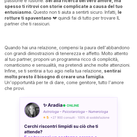
passione e fusione.
Sei alla ricerca del vero amore, ma
spesso ti ritrovi con storie complicate a causa del tuo
entusiasmo.
Questo non ti aiuta a sentirti sicuro. Infatti,
le
rotture ti spaventano
💔 quindi fai di tutto per trovare IL
partner che ti rassicuri.
Quando hai una relazione, compensi la paura dell'abbandono
con grandi dimostrazioni di tenerezza e affetto. Molto attento
al tuo partner, proponi un programma ricco di complicità,
romanticismo e sensualità, ma pretendi anche molte attenzioni.
Infine, se ti sentirai a tuo agio nella tua relazione,
sentirai
molto presto il bisogno di creare una famiglia
.
Un'opportunità per te di dare, come genitore, tutto l'amore
che provi.
✨ Aradia
● ONLINE
Astrologa – Psicotarologa – Numerologa
⭐ 5
· +27 900 consulti · 100% di soddisfazione
Cerchi riscontri limpidi su ciò che ti
attende?