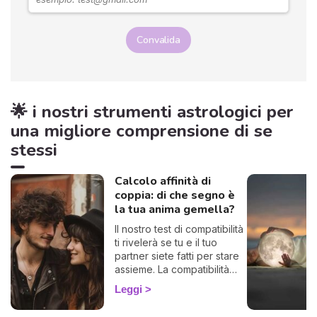
Convalida
🌟 i nostri strumenti astrologici per
una migliore comprensione di se
stessi
Calcolo affinità di
coppia: di che segno è
la tua anima gemella?
Il nostro test di compatibilità
ti rivelerà se tu e il tuo
partner siete fatti per stare
assieme. La compatibilità
zodiacale è uno strumento
Leggi
formidabile per scoprire di
che segno è la tua anima