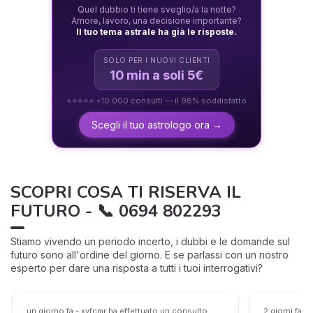
Quel dubbio ti tiene sveglio/a la notte?
Amore, lavoro, una decisione importante?
Il tuo tema astrale ha già le risposte.
SOLO PER I NUOVI CLIENTI
10 min a soli 5€
⭐⭐⭐⭐⭐ +10.000 consulti — il 98% soddisfatto
Scegli il tuo astrologo ora →
SCOPRI COSA TI RISERVA IL
FUTURO - 📞 0694 802293
Stiamo vivendo un periodo incerto, i dubbi e le domande sul
futuro sono all'ordine del giorno. E se parlassi con un nostro
esperto per dare una risposta a tutti i tuoi interrogativi?
un giorno fa - xvfcmr ha effettuato un consulto
2 giorni fa -