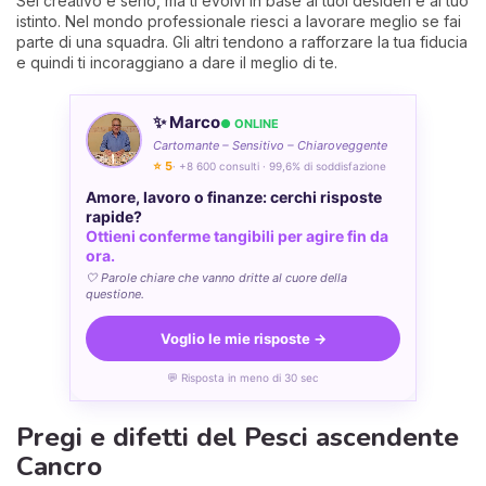
Sei creativo e serio, ma ti evolvi in base ai tuoi desideri e al tuo
istinto. Nel mondo professionale riesci a lavorare meglio se fai
parte di una squadra. Gli altri tendono a rafforzare la tua fiducia
e quindi ti incoraggiano a dare il meglio di te.
✨ Marco
● ONLINE
Cartomante – Sensitivo – Chiaroveggente
⭐ 5
· +8 600 consulti · 99,6% di soddisfazione
Amore, lavoro o finanze: cerchi risposte
rapide?
Ottieni conferme tangibili per agire fin da
ora.
🤍 Parole chiare che vanno dritte al cuore della
questione.
Voglio le mie risposte →
💬 Risposta in meno di 30 sec
Pregi e difetti del Pesci ascendente
Cancro