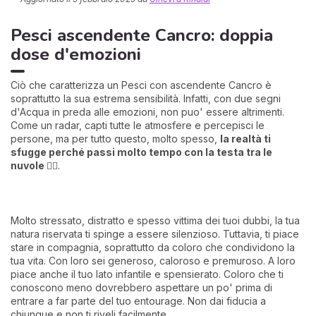
Pesci ascendente Cancro: doppia
dose d'emozioni
Ciò che caratterizza un Pesci con ascendente Cancro è
soprattutto la sua estrema sensibilità. Infatti, con due segni
d'Acqua in preda alle emozioni, non puo' essere altrimenti.
Come un radar, capti tutte le atmosfere e percepisci le
persone, ma per tutto questo, molto spesso,
la realtà ti
I 
sfugge perché passi molto tempo con la testa tra le
e
nuvole
😶‍🌫️.
pr
r
al
0
Molto stressato, distratto e spesso vittima dei tuoi dubbi, la tua
natura riservata ti spinge a essere silenzioso. Tuttavia, ti piace
stare in compagnia, soprattutto da coloro che condividono la
tua vita. Con loro sei generoso, caloroso e premuroso. A loro
piace anche il tuo lato infantile e spensierato. Coloro che ti
conoscono meno dovrebbero aspettare un po' prima di
entrare a far parte del tuo entourage. Non dai fiducia a
chiunque e non ti riveli facilmente.