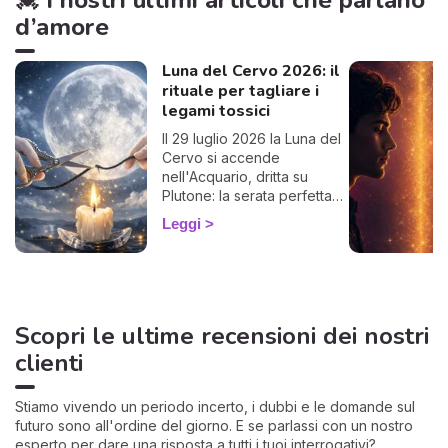
💓 I nostri ultimi articoli che parlano
d’amore
Luna del Cervo 2026: il
rituale per tagliare i
legami tossici
Il 29 luglio 2026 la Luna del
Cervo si accende
nell'Acquario, dritta su
Plutone: la serata perfetta
per liberarti da un legame
Leggi
che ti prosciuga.
Scopri le ultime recensioni dei nostri
clienti
Stiamo vivendo un periodo incerto, i dubbi e le domande sul
futuro sono all'ordine del giorno. E se parlassi con un nostro
esperto per dare una risposta a tutti i tuoi interrogativi?