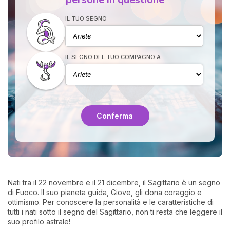
IL TUO SEGNO
IL SEGNO DEL TUO COMPAGNO.A
I 
e
Conferma
pr
r
al
0
Nati tra il 22 novembre e il 21 dicembre, il Sagittario è un segno
di Fuoco. Il suo pianeta guida, Giove, gli dona coraggio e
ottimismo. Per conoscere la personalità e le caratteristiche di
tutti i nati sotto il segno del Sagittario, non ti resta che leggere il
suo profilo astrale!