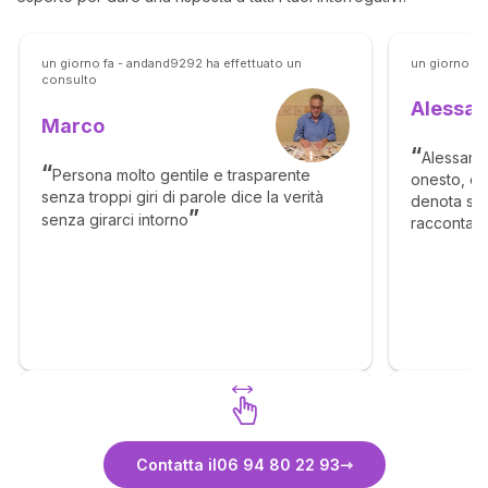
un giorno fa - andand9292 ha effettuato un
un giorno fa
consulto
Alessa
Marco
Alessandr
Persona molto gentile e trasparente
onesto, e 
senza troppi giri di parole dice la verità
denota ser
senza girarci intorno
raccontare
sentire. Ri
Scopri Marco
Contatta il
06 94 80 22 93