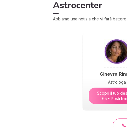
Astrocenter
Abbiamo una notizia che vi farà battere il
Ginevra Rina
Astrologa
Scopri il tuo des
€5 - Posti limi
📞