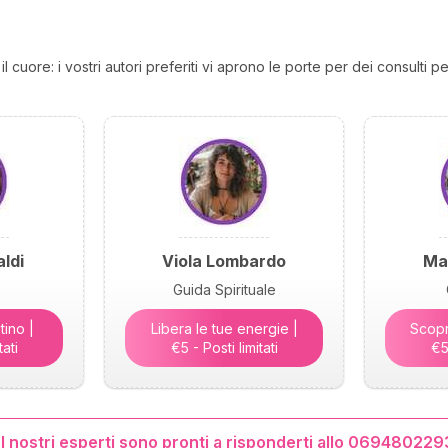
 cuore: i vostri autori preferiti vi aprono le porte per dei consulti pe
ldi
Viola Lombardo
Ma
Guida Spirituale
tino |
Libera le tue energie |
Scopri
tati
€5 - Posti limitati
€5 
 I nostri esperti sono pronti a risponderti allo 069480229