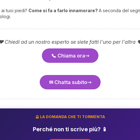
 ai tuoi piedi?
Come si fa a farlo innamorare?
A seconda del segno
ologi.
❤ Chiedi ad un nostro esperto se siete fatti l'uno per l'altra 
📞 Chiama ora
✉ Chatta subito
🔮 LA DOMANDA CHE TI TORMENTA
Perché non ti scrive più? 📱