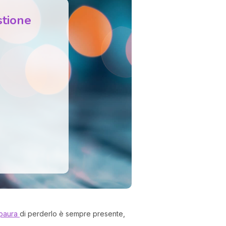
stione
I 
e
pr
r
al
0
 paura
di perderlo è sempre presente,