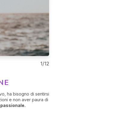
1/12
TORO
NE
MOSTRATI DO
vo, ha bisogno di sentirsi
Il Toro
ama la semplicità e 
zioni e non aver paura di
Nella vita di tutti i giorni, ha 
 passionale.
dolce e gentile, riempilo di at
Come sedurre un Toro?