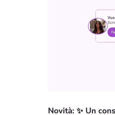
Vuoi
Scri
Fa
Novità: ✨ Un consu