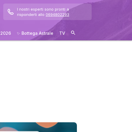
I nostri esperti sono pronti a
risponderti allo
0694802293
 2026
✨ Bottega Astrale
TV