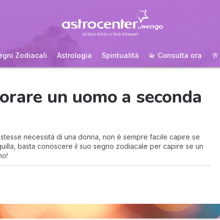
egni Zodiacali
Astrologia
Spiritualità
💫 Consulta ora
🥂
orare un uomo a seconda
 stesse necessità di una donna, non è sempre facile capire se
anquilla, basta conoscere il suo segno zodiacale per capire se un
no!