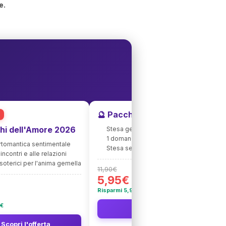
e.
🔮 Pacchetto Tarocchi + Amore
hi dell'Amore 2026
Stesa generale approfondita 2026
1 domanda personalizzata d'amore
artomantica sentimentale
Stesa sentimentale in omaggio 💝
incontri e alle relazioni
soterici per l'anima gemella
11,90€
5,95€
Risparmi 5,95€
5€
👉 Scopri l'offerta
 Scopri l'offerta