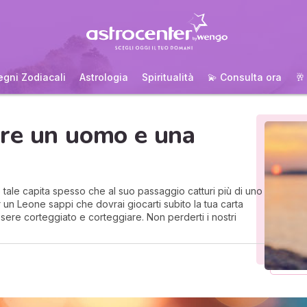
egni Zodiacali
Astrologia
Spiritualità
💫 Consulta ora
🥂
re un uomo e una
to tale capita spesso che al suo passaggio catturi più di uno
 un Leone sappi che dovrai giocarti subito la tua carta
sere corteggiato e corteggiare. Non perderti i nostri