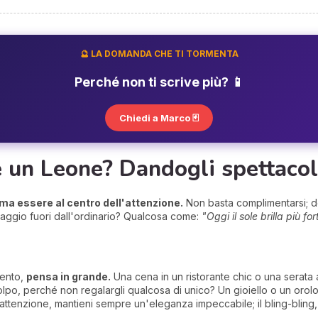
🔮 LA DOMANDA CHE TI TORMENTA
Perché non ti scrive più? 📱
Chiedi a Marco 🃏
 un Leone? Dandogli spettacol
ama essere al centro dell'attenzione.
Non basta complimentarsi; dev
saggio fuori dall'ordinario? Qualcosa come:
"Oggi il sole brilla più f
mento,
pensa in grande.
Una cena in un ristorante chic o una serata 
lpo, perché non regalargli qualcosa di unico? Un gioiello o un orol
 attenzione, mantieni sempre un'eleganza impeccabile; il bling-bling,