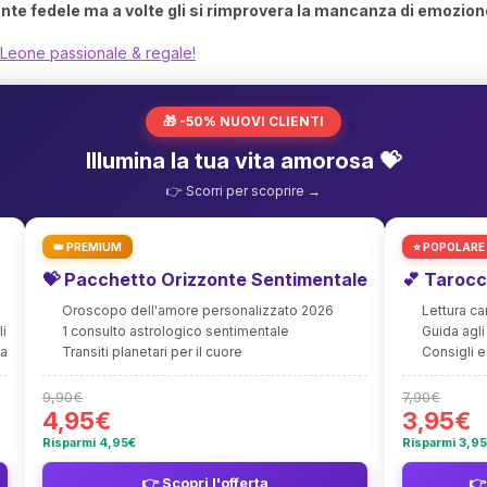
e fedele ma a volte gli si rimprovera la mancanza di emozion
 Leone passionale & regale!
🎁 -50% NUOVI CLIENTI
Illumina la tua vita amorosa 💝
👉 Scorri per scoprire →
👑 PREMIUM
⭐ POPOLARE
💝 Pacchetto Orizzonte Sentimentale
💕 Tarocc
Oroscopo dell'amore personalizzato 2026
Lettura c
li
1 consulto astrologico sentimentale
Guida agli 
ia
Transiti planetari per il cuore
Consigli e
9,90€
7,90€
4,95€
3,95€
Risparmi 4,95€
Risparmi 3,9
👉 Scopri l'offerta
👉