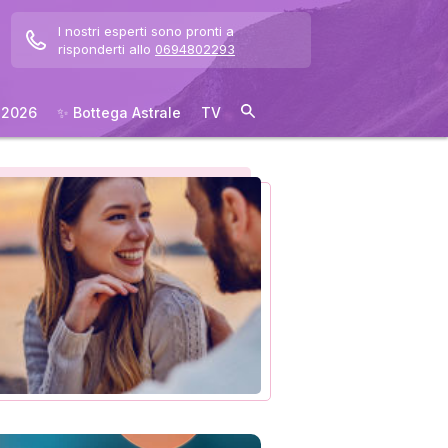
I nostri esperti sono pronti a
risponderti allo
0694802293
 2026
✨ Bottega Astrale
TV