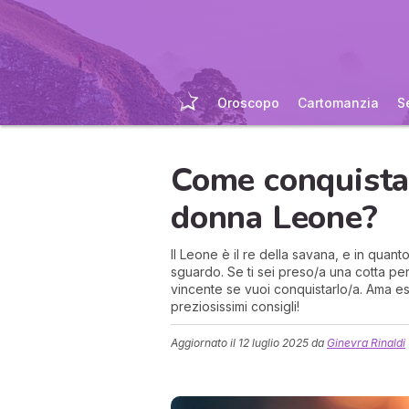
Oroscopo
Cartomanzia
S
Come conquista
donna Leone?
Il Leone è il re della savana, e in quan
sguardo. Se ti sei preso/a una cotta per
vincente se vuoi conquistarlo/a. Ama es
preziosissimi consigli!
Aggiornato il
12 luglio 2025
da
Ginevra Rinaldi