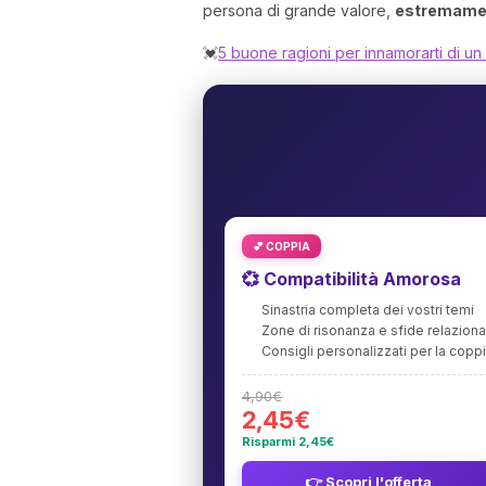
persona di grande valore,
estremament
💓
5 buone ragioni per innamorarti di un
💕 COPPIA
💞 Compatibilità Amorosa
Sinastria completa dei vostri temi
Zone di risonanza e sfide relaziona
Consigli personalizzati per la copp
4,90€
2,45€
Risparmi 2,45€
👉 Scopri l'offerta