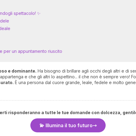
dogli spettacolo! ✨
edele
ideale
ne per un appuntamento riuscito
oso e dominante.
Ha bisogno di brillare agli occhi degli altri e di s
appartenga e che gli altri lo aspettino... il che non è sempre vero! 
surato.
È una persona dal cuore grande, leale, fedele e molto gen
sperti risponderanno a tutte le tue domande con dolcezza, genti
💫 Illumina il tuo futuro