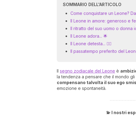
SOMMARIO DELL'ARTICOLO
Come conquistare un Leone? Dan
Il Leone in amore: generoso e f
Il ritratto del suo uomo o donna 
Il Leone adora... 🌟
Il Leone detesta... 🙅‍♂️
Il passatempo preferito del Leo
Il
segno zodiacale del Leone
è
ambizi
la tendenza a pensare che il mondo gli 
compensano talvolta il suo ego smi
emozione e spontaneità.
💫 I nostri e