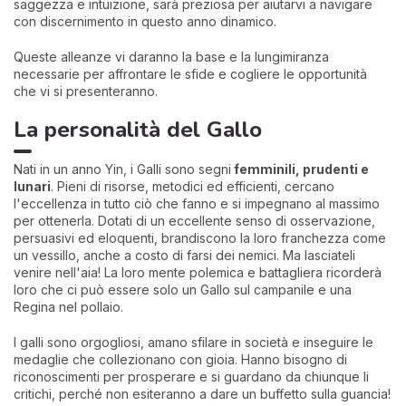
saggezza e intuizione, sarà preziosa per aiutarvi a navigare
con discernimento in questo anno dinamico.
Queste alleanze vi daranno la base e la lungimiranza
necessarie per affrontare le sfide e cogliere le opportunità
che vi si presenteranno.
La personalità del Gallo
Nati in un anno Yin, i Galli sono segni
femminili, prudenti e
lun
ari
. Pieni di risorse, metodici ed efficienti, cercano
l'eccellenza in tutto ciò che fanno e si impegnano al massimo
per ottenerla. Dotati di un eccellente senso di osservazione,
persuasivi ed eloquenti, brandiscono la loro franchezza come
un vessillo, anche a costo di farsi dei nemici. Ma lasciateli
venire nell'aia! La loro mente polemica e battagliera ricorderà
loro che ci può essere solo un Gallo sul campanile e una
Regina nel pollaio.
I galli sono orgogliosi, amano sfilare in società e inseguire le
medaglie che collezionano con gioia. Hanno bisogno di
riconoscimenti per prosperare e si guardano da chiunque li
critichi, perché non esiteranno a dare un buffetto sulla guancia!