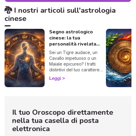
🐉 I nostri articoli sull'astrologia
cinese
Segno astrologico
cinese: la tua
personalità rivelata...
Sei un Tigre audace, un
Cavallo impetuoso o un
Maiale epicureo? I tratti
distintivi del tuo carattere
sono inscritti nel tuo segno
Leggi
zodiacale cinese. Scopri la
personalità dei 12 segni del
bestiario cinese e impara a
conoscere meglio te
stesso, i tuoi amici, i tuoi
Il tuo Oroscopo direttamente
familiari e i tuoi colleghi
grazie all'astrologia cinese,
nella tua casella di posta
una fonte inesauribile di
elettronica
saggezza e sapere.