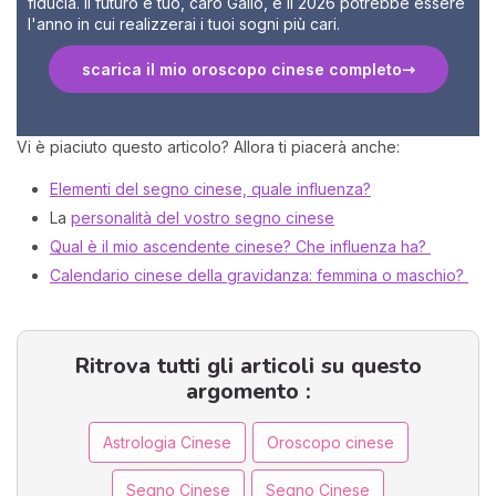
fiducia. Il futuro è tuo, caro Gallo, e il 2026 potrebbe essere
l'anno in cui realizzerai i tuoi sogni più cari.
scarica il mio oroscopo cinese completo
Vi è piaciuto questo articolo? Allora ti piacerà anche:
Elementi del segno cinese, quale influenza?
La
personalità del vostro segno cinese
Qual è il mio ascendente cinese? Che influenza ha?
Calendario cinese della gravidanza: femmina o maschio?
Ritrova tutti gli articoli su questo
argomento :
Astrologia Cinese
Oroscopo cinese
Segno Cinese
Segno Cinese