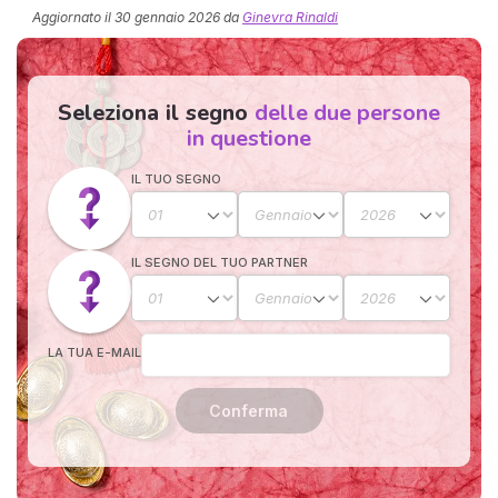
Aggiornato il
30 gennaio 2026
da
Ginevra Rinaldi
Seleziona il segno
delle due persone
in questione
IL TUO SEGNO
I 
e
IL SEGNO DEL TUO PARTNER
pr
r
al
0
LA TUA E-MAIL
Conferma