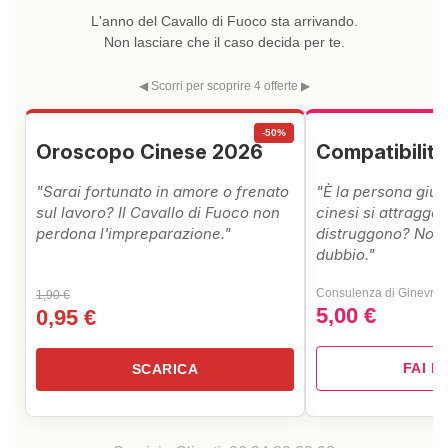
L'anno del Cavallo di Fuoco sta arrivando.
Non lasciare che il caso decida per te.
◀ Scorri per scoprire 4 offerte ▶
-50%
Oroscopo Cinese 2026
Compatibilit
"Sarai fortunato in amore o frenato
"È la persona giust
sul lavoro? Il Cavallo di Fuoco non
cinesi si attraggon
perdona l'impreparazione."
distruggono? Non 
dubbio."
Consulenza di Ginevra 
1,90 €
5,00 €
0,95 €
FAI I
SCARICA