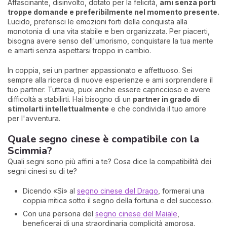
Affascinante, disinvolto, dotato per la felicità,
ami senza porti
troppe domande e preferibilmente nel momento presente.
Lucido, preferisci le emozioni forti della conquista alla
monotonia di una vita stabile e ben organizzata. Per piacerti,
bisogna avere senso dell'umorismo, conquistare la tua mente
e amarti senza aspettarsi troppo in cambio.
In coppia, sei un partner appassionato e affettuoso. Sei
sempre alla ricerca di nuove esperienze e ami sorprendere il
tuo partner. Tuttavia, puoi anche essere capriccioso e avere
difficoltà a stabilirti. Hai bisogno di un
partner in grado di
stimolarti intellettualmente
e che condivida il tuo amore
per l'avventura.
Quale segno cinese è compatibile con la
Scimmia?
Quali segni sono più affini a te? Cosa dice la compatibilità dei
segni cinesi su di te?
Dicendo «Sì» al
segno cinese del Drago
, formerai una
coppia mitica sotto il segno della fortuna e del successo.
Con una persona del
segno cinese del Maiale
,
beneficerai di una straordinaria complicità amorosa.