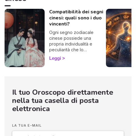
Compatibilità dei segni
cinesi: quali sono i duo
vincenti?
Ogni segno zodiacale
cinese possiede una
propria individualità e
peculiarità che lo
definiscono, tanto
Leggi
nell'esistenza quanto nelle
relazioni sentimentali. La
compatibilità cinese ti offre
l'opportunità di discernere
con quali altri segni tu possa
Il tuo Oroscopo direttamente
stabilire una perfetta
armonia e forgiare un
nella tua casella di posta
sodalizio ideale. Ti
elettronica
invitiamo, pertanto, a
scoprire non solo le tue
maggiori affinità
astrologiche, ma altresì
LA TUA E-MAIL
quegli incontri che faresti