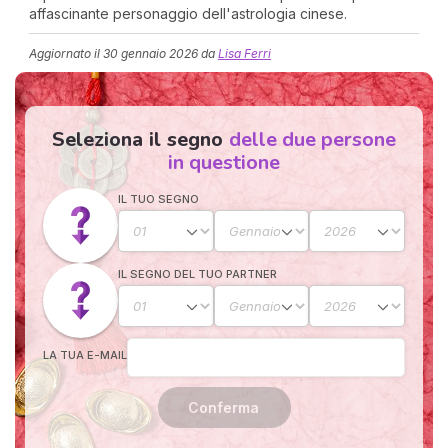
affascinante personaggio dell'astrologia cinese.
Aggiornato il
30 gennaio 2026
da
Lisa Ferri
Seleziona il segno
delle due persone
in questione
IL TUO SEGNO
I 
e
pr
r
IL SEGNO DEL TUO PARTNER
al
0
LA TUA E-MAIL
Conferma