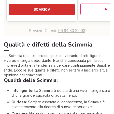
FAI I
SCARICA
Servizio Clienti:
06 94 80 22 93
Qualità e difetti della Scimmia
La Scimmia è un essere complesso, vibrante di intelligenza
viva ed energia debordante. È anche conosciuta per la sua
imprevedibilità e la tendenza a cercare continuamente stimoli e
sfide. Ecco le sue qualità e difetti, non esitare a lasciarci la tua
opinione nei commenti!
Qualità della Scimmia:
Intelligente:
La Scimmia è dotata di una viva intelligenza e
di una grande capacità di adattamento.
Curiosa:
Sempre assetata di conoscenza, la Scimmia è
costantemente alla ricerca di nuove esperienze.
Creativa:
Ha un dono per trovare soluzioni originali a