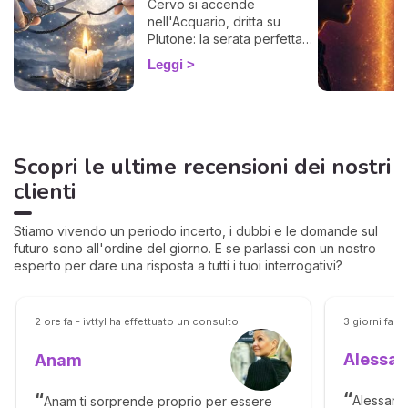
Cervo si accende
nell'Acquario, dritta su
Plutone: la serata perfetta
per liberarti da un legame
Leggi
che ti prosciuga.
Scopri le ultime recensioni dei nostri
clienti
Stiamo vivendo un periodo incerto, i dubbi e le domande sul
futuro sono all'ordine del giorno. E se parlassi con un nostro
esperto per dare una risposta a tutti i tuoi interrogativi?
2 ore fa - ivttyl ha effettuato un consulto
3 giorni fa -
Alessa
Anam
Alessandr
Anam ti sorprende proprio per essere