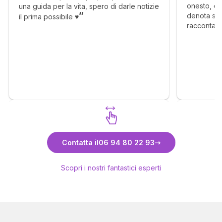
onesto, e 
una guida per la vita, spero di darle notizie
denota ser
il prima possibile ♥️
raccontare
sentire. Ri
Scopri Anam
Contatta il
06 94 80 22 93
Scopri i nostri fantastici esperti