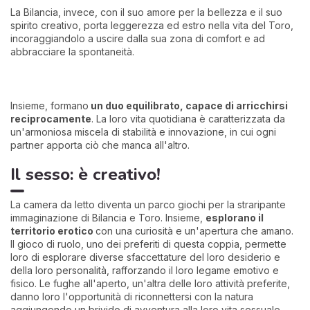
La Bilancia, invece, con il suo amore per la bellezza e il suo
spirito creativo, porta leggerezza ed estro nella vita del Toro,
incoraggiandolo a uscire dalla sua zona di comfort e ad
abbracciare la spontaneità.
Insieme, formano
un duo equilibrato, capace di arricchirsi
reciprocamente
. La loro vita quotidiana è caratterizzata da
un'armoniosa miscela di stabilità e innovazione, in cui ogni
partner apporta ciò che manca all'altro.
Il sesso: è creativo!
La camera da letto diventa un parco giochi per la straripante
immaginazione di Bilancia e Toro. Insieme,
esplorano il
territorio erotico
con una curiosità e un'apertura che amano.
Il gioco di ruolo, uno dei preferiti di questa coppia, permette
loro di esplorare diverse sfaccettature del loro desiderio e
della loro personalità, rafforzando il loro legame emotivo e
fisico. Le fughe all'aperto, un'altra delle loro attività preferite,
danno loro l'opportunità di riconnettersi con la natura
aggiungendo un brivido di avventura alla loro vita sessuale.