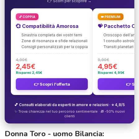
👉 Scorri per scoprire →
💕 COPPIA
👑 PREMIUM
💞 Compatibilità Amorosa
💝 Pacchetto Or
Sinastria completa dei vostri temi
Oroscopo dell'amo
Zone di risonanza e sfide relazionali
1 consulto astrolog
Consigli personalizzati per la coppia
Transiti planetari pe
4,90€
9,90€
2,45€
4,95€
Risparmi 2,45€
Risparmi 4,95€
👉 Scopri l'offerta
👉 Sco
💕 Consulti elaborati da esperti in amore e relazioni · ⭐ 4,8/5
✨ Trova chiarezza nel tuo percorso sentimentale · 🎁 -50% nuovi
clienti
Donna Toro - uomo Bilancia: