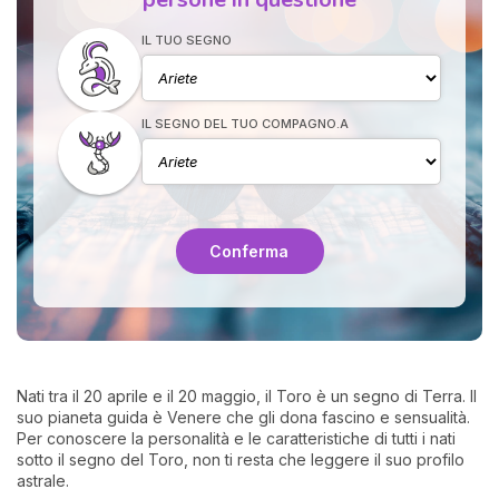
IL TUO SEGNO
IL SEGNO DEL TUO COMPAGNO.A
I 
e
Conferma
pr
r
al
0
Nati tra il 20 aprile e il 20 maggio, il Toro è un segno di Terra. Il
suo pianeta guida è Venere che gli dona fascino e sensualità.
Per conoscere la personalità e le caratteristiche di tutti i nati
sotto il segno del Toro, non ti resta che leggere il suo profilo
astrale.