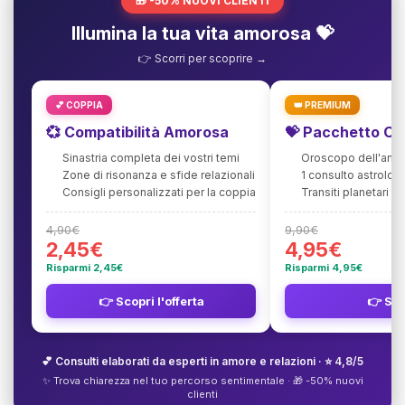
🎁 -50% NUOVI CLIENTI
Illumina la tua vita amorosa 💝
👉 Scorri per scoprire →
💕 COPPIA
👑 PREMIUM
💞 Compatibilità Amorosa
💝 Pacchetto Or
Sinastria completa dei vostri temi
Oroscopo dell'amo
Zone di risonanza e sfide relazionali
1 consulto astrolog
Consigli personalizzati per la coppia
Transiti planetari pe
4,90€
9,90€
2,45€
4,95€
Risparmi 2,45€
Risparmi 4,95€
👉 Scopri l'offerta
👉 Sco
💕 Consulti elaborati da esperti in amore e relazioni · ⭐ 4,8/5
✨ Trova chiarezza nel tuo percorso sentimentale · 🎁 -50% nuovi
clienti