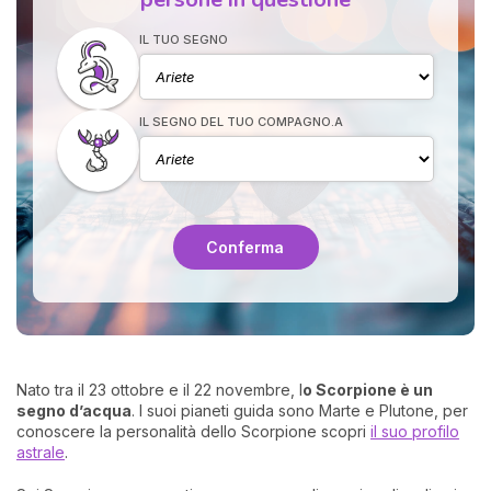
IL TUO SEGNO
IL SEGNO DEL TUO COMPAGNO.A
I 
e
Conferma
pr
r
al
0
Nato tra il 23 ottobre e il 22 novembre, l
o Scorpione è un
segno d’acqua
. I suoi pianeti guida sono Marte e Plutone, per
conoscere la personalità dello Scorpione scopri
il suo profilo
astrale
.