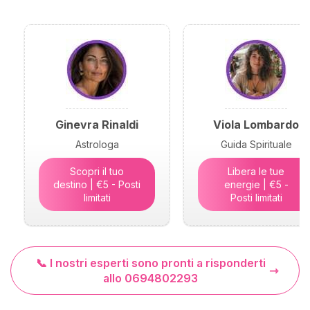
Ginevra Rinaldi
Viola Lombardo
Astrologa
Guida Spirituale
Scopri il tuo
Libera le tue
destino | €5 - Posti
energie | €5 -
limitati
Posti limitati
📞 I nostri esperti sono pronti a risponderti
allo 0694802293