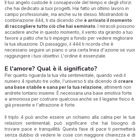
Il tuo angelo custode è consapevole del tempo e degli sforzi
che hai dedicato ai tuoi progetti. Hai fatto un ottimo lavoro in
campo professionale, ma anche su te stesso. Mostrandoti la
combinazione 444, ti sta dicendo che
è arrivato il momento
di raccogliere tutto ciò che hai seminato
. I miracoli possono
accadere anche in questo momento, il vento sta girando a tuo
favore a patto che tu ti impegni a fondo per vedere migliorare
la tua situazione. Di passaggio, il 444 ti ricorda che è
necessario seguire un piano o una certa linea d'azione se vuoi
raggiungere i tuoi obiettivi. L'ordine è essenziale.
E l'amore? Qual è il significato?
Per quanto riguarda la tua vita sentimentale, quando vedi il
numero 4 ripetuto tre volte, l'universo ti sta dicendo di
creare
una base stabile e sana per la tua relazione
, altrimenti non
andrete lontano insieme. È necessaria una base emotiva forte
e armoniosa per costruire qualcosa anche se il legame fisico è
già presente e l'attrazione è forte.
Il triplo 4 può anche essere un richiamo alla calma per le tue
relazioni sentimentali; può significare che hai bisogno di
trovare pace e tranquillità. Questa fase di pace ti permetterà
senza dubbio di vedere le cose con maggiore chiarezza e di