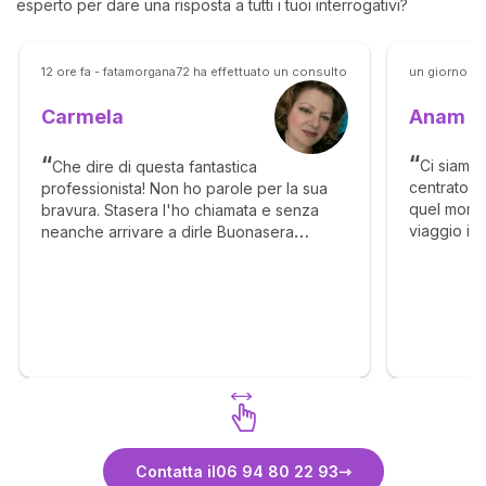
esperto per dare una risposta a tutti i tuoi interrogativi?
12 ore fa - fatamorgana72 ha effettuato un consulto
un giorno fa
Anam
Carmela
Ci siamo 
Che dire di questa fantastica
centrato in
professionista! Non ho parole per la sua
quel moment
bravura. Stasera l'ho chiamata e senza
viaggio in
neanche arrivare a dirle Buonasera
acquisire 
Carmela mi ha detto "Mamma mia cos'è
Non è un p
questo panno viola" sul momento non
molta soff
riuscivo a capire poi ho ricollegato che
iniziato ad
purtroppo c'è stato un lutto quindi quel
che non vo
panno viola era legato al lutto che
questo con
probabilmente lei ha visto. Voglio dire
un’altra vo
pubblicamente che Carmela vede anche
conoscermi
ciò che non le viene chiesto. Affidatevi a
la forza p
lei perché con le sue canalizzazioni
strada, spe
davvero non le sfugge nulla. Grazie
Scopri Carmela
notizie pos
Carmela per essermi vicino in questo
Contatta il
06 94 80 22 93