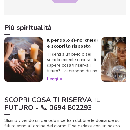
Più spiritualità
Il pendolo sì-no: chiedi
e scopri la risposta
Ti senti a un bivio o sei
semplicemente curioso di
sapere cosa ti riserva il
futuro? Hai bisogno di una
risposta chiara? Allora sei
Leggi
nel posto giusto! Ti invito a
esplorare l'affascinante
mondo del pendolo
SCOPRI COSA TI RISERVA IL
divinatorio, che ti darà
risposte affermative o
FUTURO - 📞 0694 802293
negative. Che tu sia alle
prime armi o già un devoto,
Stiamo vivendo un periodo incerto, i dubbi e le domande sul
potrebbe illuminarti in modo
futuro sono all'ordine del giorno. E se parlassi con un nostro
sorprendente.