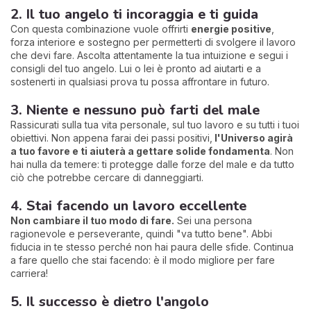
2. Il tuo angelo ti incoraggia e ti guida
Con questa combinazione vuole offrirti
energie positive
,
forza interiore e sostegno per permetterti di svolgere il lavoro
che devi fare. Ascolta attentamente la tua intuizione e segui i
consigli del tuo angelo. Lui o lei è pronto ad aiutarti e a
sostenerti in qualsiasi prova tu possa affrontare in futuro.
3. Niente e nessuno può farti del male
Rassicurati sulla tua vita personale, sul tuo lavoro e su tutti i tuoi
obiettivi. Non appena farai dei passi positivi,
l'Universo agirà
a tuo favore e ti aiuterà a gettare solide fondamenta
. Non
hai nulla da temere: ti protegge dalle forze del male e da tutto
ciò che potrebbe cercare di danneggiarti.
4. Stai facendo un lavoro eccellente
Non cambiare il tuo modo di fare.
Sei una persona
ragionevole e perseverante, quindi "va tutto bene". Abbi
fiducia in te stesso perché non hai paura delle sfide. Continua
a fare quello che stai facendo: è il modo migliore per fare
carriera!
5. Il successo è dietro l'angolo