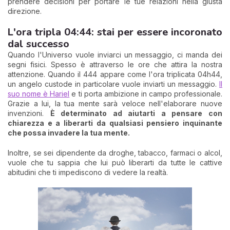
prendere decisioni per portare le tue relazioni nella giusta
direzione.
L'ora tripla 04:44: stai per essere incoronato
dal successo
Quando l'Universo vuole inviarci un messaggio, ci manda dei
segni fisici. Spesso è attraverso le ore che attira la nostra
attenzione. Quando il 444 appare come l'ora triplicata 04h44,
un angelo custode in particolare vuole inviarti un messaggio.
Il
suo nome è Hariel
e ti porta ambizione in campo professionale.
Grazie a lui, la tua mente sarà veloce nell'elaborare nuove
invenzioni.
È determinato ad aiutarti a pensare con
chiarezza e a liberarti da qualsiasi pensiero inquinante
che possa invadere la tua mente.
Inoltre, se sei dipendente da droghe, tabacco, farmaci o alcol,
vuole che tu sappia che lui può liberarti da tutte le cattive
abitudini che ti impediscono di vedere la realtà.