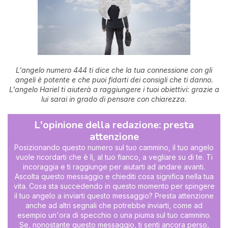
L'angelo numero 444 ti dice che la tua connessione con gli
angeli è potente e che puoi fidarti dei consigli che ti danno.
L'angelo Hariel ti aiuterà a raggiungere i tuoi obiettivi: grazie a
lui sarai in grado di pensare con chiarezza.
L'opinione della redazione: presta
attenzione
Posizionando questo numero sul tuo cammino, il tuo angelo
vuole ricordarti che è lì, al tuo fianco, a vegliare su di te. Ti
incoraggia e ti raggiunge per aiutarti ad andare avanti.
Ascolta questo messaggio e chiediti cosa significa nella tua
vita. Cosa sta succedendo in questo momento per spingere
il tuo angelo a inviarti questo messaggio? Presta attenzione
anche ad altri segnali che potrebbe inviarti, come ad
esempio un'ora di specchio o una piuma sul tuo cammino.
Se, nonostante questo messaggio, ti senti ancora perso,