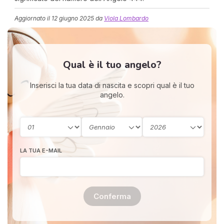
Aggiornato il
12 giugno 2025
da
Viola Lombardo
Qual è il tuo angelo?
Inserisci la tua data di nascita e scopri qual è il tuo
angelo.
I 
e
pr
r
al
0
LA TUA E-MAIL
Conferma