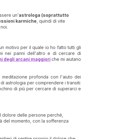
essere un’
astrologa (soprattutto
essioni karmiche
, quindi di vite
noi.
otivo per il quale io ho fatto tutti gli
 nei panni dell'altro e di cercare di
i degli arcani maggiori
che mi aiutano
a meditazione profonda con l'aiuto dei
 di astrologia per comprendere i transiti:
ochino di più per cercare di superarci e
il dolore delle persone perché,
ltà del momento, con la sofferenza
tieri di sentire proprio il dolore che