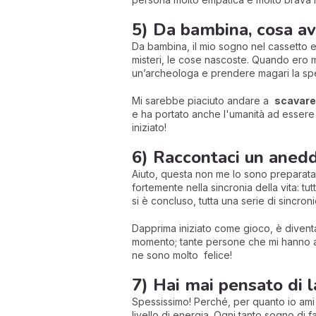
5) Da bambina, cosa av
Da bambina, il mio sogno nel cassetto er
misteri, le cose nascoste. Quando ero m
un’archeologa e prendere magari la spec
Mi sarebbe piaciuto andare a
scavare 
e ha portato anche l'umanità ad essere 
iniziato!
6) Raccontaci un anedd
Aiuto, questa non me lo sono preparata! 
fortemente nella sincronia della vita: 
si è concluso, tutta una serie di sincro
Dapprima iniziato come gioco, è diventa
momento; tante persone che mi hanno ai
ne sono molto felice!
7) Hai mai pensato di l
Spessissimo! Perché, per quanto io ami m
livello di energia. Ogni tanto sogno di f