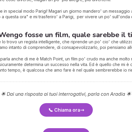
e in special modo Parigi! Magari un giorno mandero' un messaggio ai
 a questa ora" e mi trasferiro' a Parigi, per vivere un po' sull'onda
 Wengo fosse un film, quale sarebbe il t
 trovo un regista intelligente, che riprende un po' cio' che utiliz
hiamo intanto di comprendere, di consapevolizzarlo, poi pensiamo alle
 parla anche di me è Match Point, un film po' crudo ma anche molto r
 sicuramente determina un successo nella vita. Ed è quello che mi 
tanto tempo, è qualcosa che amo fare è nel quale sembrerebbe io rie
🌟
Dai una risposta ai tuoi interrogativi, parla con Aradia 🌟
📞 Chiama ora