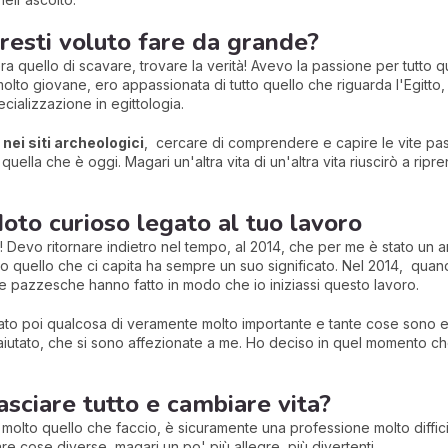
resti voluto fare da grande?
a quello di scavare, trovare la verità! Avevo la passione per tutto q
olto giovane, ero appassionata di tutto quello che riguarda l'Egitto
ializzazione in egittologia.
nei siti archeologici
, cercare di comprendere e capire le vite pas
quella che è oggi. Magari un'altra vita di un'altra vita riuscirò a r
oto curioso legato al tuo lavoro
Devo ritornare indietro nel tempo, al 2014, che per me è stato un ann
tutto quello che ci capita ha sempre un suo significato. Nel 2014, qu
nie pazzesche hanno fatto in modo che io iniziassi questo lavoro.
to poi qualcosa di veramente molto importante e tante cose sono ent
utato, che si sono affezionate a me. Ho deciso in quel momento che
asciare tutto e cambiare vita?
olto quello che faccio, è sicuramente una professione molto difficil
are cose diverse, magari un po' più allegre, più divertenti.