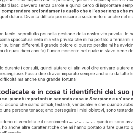
lta ti lasci davvero senza parole e quindi cerco di improntare sempre
e
comprendere profondamente quello che è l'esperienza che m
uel dolore. Diventa difficile poi riuscire a sostenerlo e anche nel mo
facile, soprattutto poi nella gestione della nostra vita privata. Io
sima spaccatura nella mia vita privata che mi ha portato a fermarmi 
su binari differenti. Il grande dolore di questo perdita mi ha avvic
ai di quasi dieci anni fa) l'unico momento nel quale io stavo bene de
rante i consulti, quindi aiutare gli altri vuol dire arrivare aiutare
ravigliose. Posso dire di aver imparato sempre anche io da tutte 
ifficoltà ma anche una grande fortuna!
odiacale e in cosa ti identifichi del suo 
n sei pianeti importanti in seconda casa in Scorpione e un'asc
ti ci dicono che siamo difficili, testardi, vendicativi e che quando abb
o una persona tenace; amo perseguire i miei obiettivi, sono testard
siderio di vendetta e il risentimento
uindi mi sono avvi
un po' scorpionico
. Q
, ho anche altre caratteristiche che mi hanno portato a fare questo
ell'ascolto.