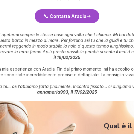
📞 Contatta Aradia
ripetermi sempre le stesse cose ogni volta che t chiamo. Mi hai dat
sta barca in mezzo al mare. Per fortuna sei tu che la guidi e tu che
tenermi reggendo in modo stabile la noia d questo tempo lunghissimo, 
ovare la terra ferma il più presto possibile perché si sente il mal d
il 19/02/2025
a mia esperienza con Aradia. Fin dal primo momento, mi ha accolto c
re sono state incredibilmente precise e dettagliate. La consiglio vi
a te... ce l'abbiamo fatta finalmente. Incontro fissato... ci dirigiam
annamaria993, il 17/02/2025
Qual è il