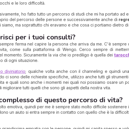
cchi e le loro difficoltà.
ivamente, ho fatto tutto un percorso di studi che mi ha portato ad 
oprio del percorso delle persone e successivamente anche di
regr
i siamo, ma soprattutto chi eravamo e che cosa ci portiamo dietro di 
sci per i tuoi consulti?
empre ferma nel capire la persona che arriva da me. C'è sempre un m
 vita, come sulla piattaforma di Wengo. Cerco sempre di mettermi
l momento. Sicuramente la via che io prediligo è quella dei
tarocch
 di ogni situazione.
o diviniatorio
; qualche volta anche con il channeling e quindi un
o ci sono delle richieste specifiche, utilizzo anche tutti gli strumenti
a vita e quali sono anche i momenti nei quali noi possiamo osare un p
migliorare tutti quelli che sono gli aspetti della nostra vita.
 complesso di questo percorso di vita?
lto emotiva, quindi per me è sempre stato molto difficile sostenere 
dono un aiuto si entra sempre in contatto con quello che è la diffico
in grandissima empatia con le persone, quindi mi capita spesso e volen