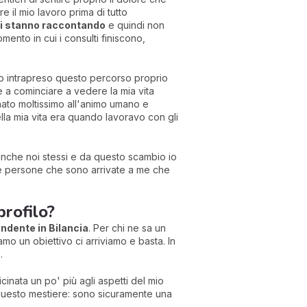
 il mio lavoro prima di tutto
i stanno raccontando
e quindi non
mento in cui i consulti finiscono,
 ho intrapreso questo percorso proprio
e a cominciare a vedere la mia vita
inato moltissimo all'animo umano e
lla mia vita era quando lavoravo con gli
 anche noi stessi e da questo scambio io
le persone che sono arrivate a me che
profilo?
endente in Bilancia
. Per chi ne sa un
iamo un obiettivo ci arriviamo e basta. In
a.
cinata un po' più agli aspetti del mio
 questo mestiere: sono sicuramente una