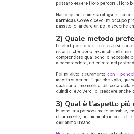
possano essere i loro percorsi, i loro blo
Nasco quindi come
tarologa
e, success
karmica)
. Come dicevo, mi occupo pr
passate, di andare un po' a scoprire ch
2) Quale metodo preferi
I metodi possono essere diversi: sono s
incontri che sono avvenuti nella mia
comprendere quali sono le necessità de
a comprendere, ad entrare nel profondo
Poi mi aiuto sicuramente
con il pendol
maestri superiori. E qualche volta, quand
quali sono i momenti di difficoltà dell
quindi di evolverci, di crescere anche di 
3) Qual è l'aspetto più
Io sono una persona molto sensibile, mo
chiaramente, nel momento in cui ti chie
dell'animo umano.
Ho questo dono
di riuscire ad entrare 