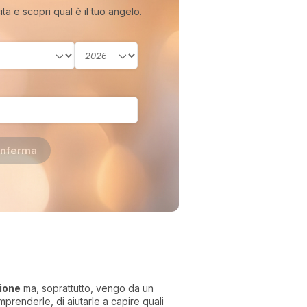
cita e scopri qual è il tuo angelo.
nferma
zione
ma, soprattutto, vengo da un
prenderle, di aiutarle a capire quali