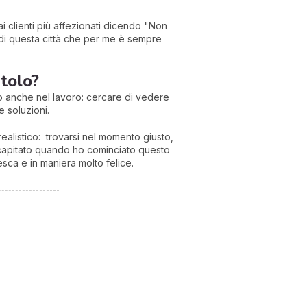
 clienti più affezionati dicendo "Non
 di questa città che per me è sempre
itolo?
zo anche nel lavoro: cercare di vedere
 soluzioni.
ealistico: trovarsi nel momento giusto,
è capitato quando ho cominciato questo
sca e in maniera molto felice.