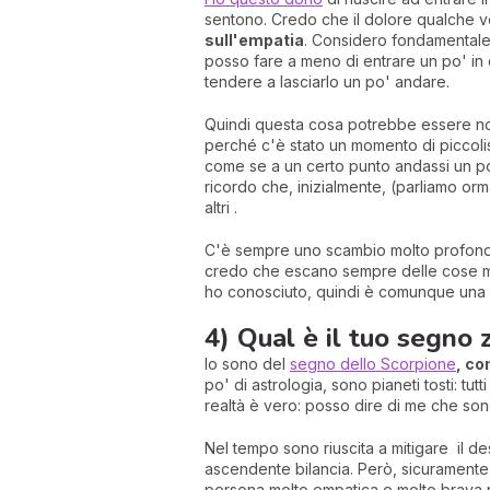
sentono. Credo che il dolore qualche vo
sull'empatia
. Considero fondamental
posso fare a meno di entrare un po' in q
tendere a lasciarlo un po' andare.
Quindi questa cosa potrebbe essere non 
perché c'è stato un momento di piccolis
come se a un certo punto andassi un po' 
ricordo che, inizialmente, (parliamo orm
altri .
C'è sempre uno scambio molto profondo du
credo che escano sempre delle cose me
ho conosciuto, quindi è comunque una d
4) Qual è il tuo segno z
Io sono del
segno dello Scorpione
, co
po' di astrologia, sono pianeti tosti: tut
realtà è vero: posso dire di me che son
Nel tempo sono riuscita a mitigare il de
ascendente bilancia. Però, sicuramente
persona molto empatica e molto brava n