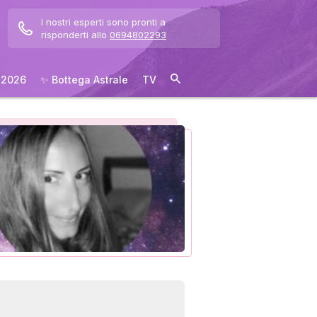
I nostri esperti sono pronti a
risponderti allo
0694802293
 2026
✨ Bottega Astrale
TV