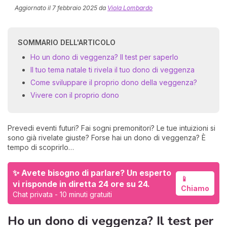
Aggiornato il
7 febbraio 2025
da
Viola Lombardo
SOMMARIO DELL'ARTICOLO
Ho un dono di veggenza? Il test per saperlo
Il tuo tema natale ti rivela il tuo dono di veggenza
Come sviluppare il proprio dono della veggenza?
Vivere con il proprio dono
I 
e
pr
Prevedi eventi futuri? Fai sogni premonitori? Le tue intuizioni si
r
sono già rivelate giuste? Forse hai un dono di veggenza? È
al
tempo di scoprirlo…
0
✨ Avete bisogno di parlare? Un esperto
📱
vi risponde in diretta 24 ore su 24.
Chiamo
Chat privata - 10 minuti gratuiti
Ho un dono di veggenza? Il test per