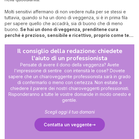
Molti sensitivi affermano di non vedere nulla per se stessi e
tuttavia, quando si ha un dono di veggenza, si è in prima fila
per sapere quello che accadrà, sia di buono che di meno
buono.
Se hai un dono di veggenza, prenditene cura
perché è prezioso, sensibile e ricettivo, proprio come te…
Il consiglio della redazione: chiedete
l'aiuto di un professionista
Pensate di avere il dono della veggenza? Avete
l'impressione di sentire con intensità le cose? Dovete
sapere che un chiaroveggente professionista sarà in grado
di confermarlo o meno con certezza. Non esitate a
chiedere il parere dei nostri chiaroveggenti professionisti.
Risponderanno a tutte le vostre domande in modo onesto e
gentile.
Scegli oggi il tuo domani
Contatta un veggente