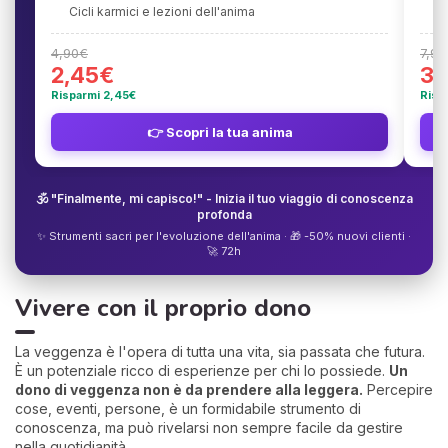
Cicli karmici e lezioni dell'anima
1
4,90€
7,90
2,45€
3,
Risparmi 2,45€
Risp
👉 Scopri la tua anima
🕉️ "Finalmente, mi capisco!" - Inizia il tuo viaggio di conoscenza
profonda
✨ Strumenti sacri per l'evoluzione dell'anima · 🎁 -50% nuovi clienti ·
🚀 72h
Vivere con il proprio dono
La veggenza è l'opera di tutta una vita, sia passata che futura.
È un potenziale ricco di esperienze per chi lo possiede.
Un
dono di veggenza non è da prendere alla leggera.
Percepire
cose, eventi, persone, è un formidabile strumento di
conoscenza, ma può rivelarsi non sempre facile da gestire
nella quotidianità.