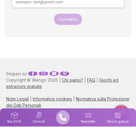
Convalida
Seguici su
Copyright © Wengo 2026 |
Chi siamo?
|
FAQ
|
Giochi ed
estrazioni gratuite
Note Legali
|
Informativa cookies
|
Normativa sulla Protezione
dei Dati Personali
Astrocenter è disponibile anche in
Francia
|
Portogalllo
|
Box 2026
Consulti
Newsletter
Servizi gratuiti
Spagna
|
USA / UK