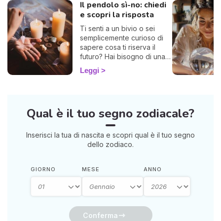
Il pendolo sì-no: chiedi
e scopri la risposta
Ti senti a un bivio o sei
semplicemente curioso di
sapere cosa ti riserva il
futuro? Hai bisogno di una
risposta chiara? Allora sei
Leggi
nel posto giusto! Ti invito a
esplorare l'affascinante
mondo del pendolo
divinatorio, che ti darà
Qual è il tuo segno zodiacale?
risposte affermative o
negative. Che tu sia alle
prime armi o già un devoto,
Inserisci la tua di nascita e scopri qual è il tuo segno
potrebbe illuminarti in modo
dello zodiaco.
sorprendente.
GIORNO
MESE
ANNO
Conferma