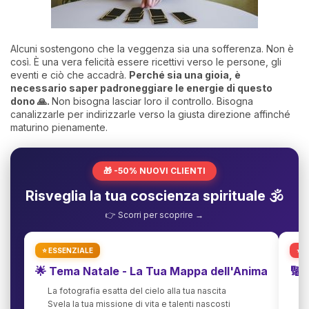
Alcuni sostengono che la veggenza sia una sofferenza. Non è
così. È una vera felicità essere ricettivi verso le persone, gli
eventi e ciò che accadrà.
Perché sia una gioia, è
necessario saper padroneggiare le energie di questo
dono 🙏.
Non bisogna lasciar loro il controllo. Bisogna
canalizzarle per indirizzarle verso la giusta direzione affinché
maturino pienamente.
🎁 -50% NUOVI CLIENTI
Risveglia la tua coscienza spirituale 🕉️
👉 Scorri per scoprire →
⭐ ESSENZIALE
⭐ 
🌟 Tema Natale - La Tua Mappa dell'Anima
🔢 
La fotografia esatta del cielo alla tua nascita
D
Svela la tua missione di vita e talenti nascosti
T