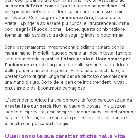
un
segno di Terra
, come il Toro lo aiuterà ad accettare i lati
più spigolosi del suo carattere, spingendolo ad essere più
estroverso. Con i segni dell’
elemento Aria
, l’ascendente
Ariete li spingerà ad essere più curiosi e intraprendenti. Infine,
con i
segni di Fuoco,
come il Leone, questa combinazione
forma un mix esplosivo tra due segni grintosi e determinati!
Sono estremamente intraprendenti e odiano restare con le
mani in mano. In effetti, quando hanno un’idea in testa, fanno di
tutto per metterla in pratica.
La loro grinta e il loro amore per
l'indipendenza
li distinguono dagli altri segni e fanno di loro
delle persone uniche e speciali. Fanno tutto di testa loro, e
preferiscono di gran lunga far per sé piuttosto che chiedere
una mano d’aiuto. Sono delle persone intraprendenti, vivaci,
entusiaste e dal buonumore contagioso.
L'ascendente Ariete ha una personalità forte caratterizzata da
creatività e curiosità
. Non ha paura di trovarsi in situazioni
inedite e impreviste, ama sempre scoprire nuovi lati del proprio
carattere. Per lui, i limiti sono fatti per essere infranti, non c’è
difficoltà che possa buttarlo giù.
Quali sono le sue caratteristiche nella vita