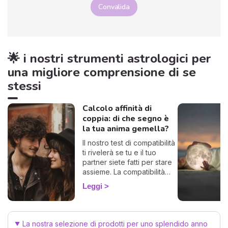
Convalida
🌟 i nostri strumenti astrologici per
una migliore comprensione di se
stessi
Calcolo affinità di
coppia: di che segno è
la tua anima gemella?
Il nostro test di compatibilità
ti rivelerà se tu e il tuo
partner siete fatti per stare
assieme. La compatibilità
zodiacale è uno strumento
Leggi
formidabile per scoprire di
che segno è la tua anima
gemella, la persona perfetta
con la quale trascorrere
La nostra selezione di prodotti per uno splendido anno