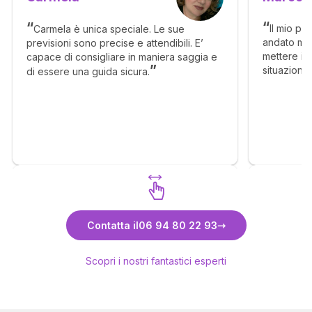
Il mio pr
Carmela è unica speciale. Le sue
andato mol
previsioni sono precise e attendibili. E’
mettere in 
capace di consigliare in maniera saggia e
situazione
di essere una guida sicura.
senso, ma c
molto megl
Scopri Carmela
Contatta il
06 94 80 22 93
Scopri i nostri fantastici esperti