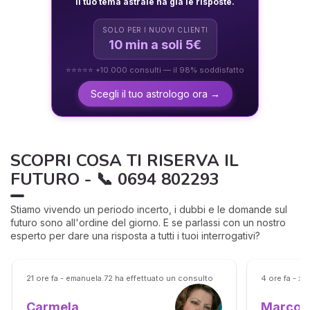
Il tuo tema astrale ha già le risposte.
SOLO PER I NUOVI CLIENTI
10 min a soli 5€
⭐⭐⭐⭐⭐ +10.000 consulti — il 98% soddisfatto
Scegli il tuo astrologo ora →
SCOPRI COSA TI RISERVA IL
FUTURO - 📞 0694 802293
Stiamo vivendo un periodo incerto, i dubbi e le domande sul
futuro sono all'ordine del giorno. E se parlassi con un nostro
esperto per dare una risposta a tutti i tuoi interrogativi?
21 ore fa - emanuela.72 ha effettuato un consulto
4 ore fa - x
Marco
Carmela