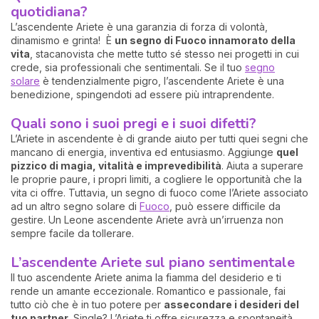
quotidiana?
L’ascendente Ariete è una garanzia di forza di volontà,
dinamismo e grinta! È
un segno di Fuoco innamorato della
vita
, stacanovista che mette tutto sé stesso nei progetti in cui
crede, sia professionali che sentimentali. Se il tuo
segno
solare
è tendenzialmente pigro, l’ascendente Ariete è una
benedizione, spingendoti ad essere più intraprendente.
Quali sono i suoi pregi e i suoi difetti?
L’Ariete in ascendente è di grande aiuto per tutti quei segni che
mancano di energia, inventiva ed entusiasmo. Aggiunge
quel
pizzico di magia, vitalità e imprevedibilità
. Aiuta a superare
le proprie paure, i propri limiti, a cogliere le opportunità che la
vita ci offre. Tuttavia, un segno di fuoco come l’Ariete associato
ad un altro segno solare di
Fuoco
, può essere difficile da
gestire. Un Leone ascendente Ariete avrà un’irruenza non
sempre facile da tollerare.
L’ascendente Ariete sul piano sentimentale
Il tuo ascendente Ariete anima la fiamma del desiderio e ti
rende un amante eccezionale. Romantico e passionale, fai
tutto ciò che è in tuo potere per
assecondare i desideri del
tuo partner.
Single? L’Ariete ti offre sicurezza e spontaneità,