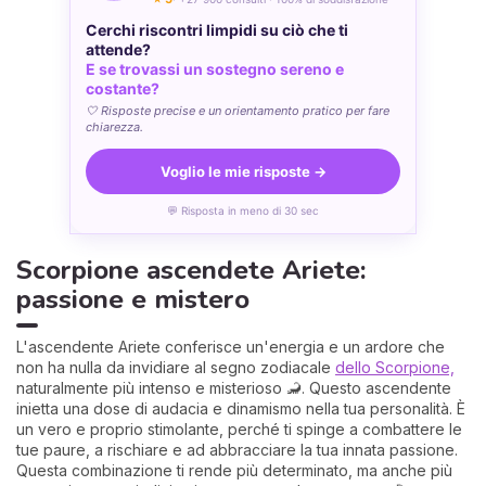
Cerchi riscontri limpidi su ciò che ti
attende?
E se trovassi un sostegno sereno e
costante?
🤍 Risposte precise e un orientamento pratico per fare
chiarezza.
Voglio le mie risposte →
💬 Risposta in meno di 30 sec
Scorpione ascendete Ariete:
passione e mistero
L'ascendente Ariete conferisce un'energia e un ardore che
non ha nulla da invidiare al segno zodiacale
dello Scorpione,
naturalmente più intenso e misterioso 🦂. Questo ascendente
inietta una dose di audacia e dinamismo nella tua personalità. È
un vero e proprio stimolante, perché ti spinge a combattere le
tue paure, a rischiare e ad abbracciare la tua innata passione.
Questa combinazione ti rende più determinato, ma anche più