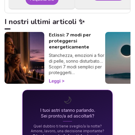
I nostri ultimi articoli ✨
Eclissi: 7 modi per
proteggersi
energeticamente
Stanchezza, emozioni a fior
di pelle, sonno disturbato…
Scopri 7 modi semplici per
proteggerti
energeticamente durante
Leggi
un'eclissi e viverla con
dolcezza. 🛡️🌒
🌙
I tuoi astri stanno parlando.
Sei pronto/a ad ascoltarli?
Quel dubbio ti tiene sveglio/a la notte?
Amore, lavoro, una decisione importante?