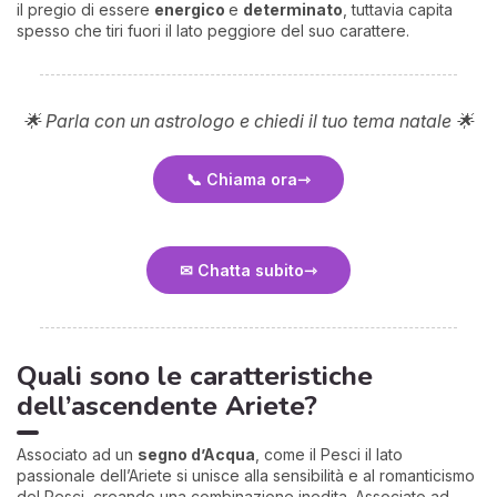
il pregio di essere
energico
e
determinato
, tuttavia capita
spesso che tiri fuori il lato peggiore del suo carattere.
🌟 Parla con un astrologo e chiedi il tuo tema natale 🌟
📞 Chiama ora
I 
e
pr
✉ Chatta subito
r
al
0
Quali sono le caratteristiche
dell’ascendente Ariete?
Associato ad un
segno d’Acqua
, come il Pesci il lato
passionale dell’Ariete si unisce alla sensibilità e al romanticismo
del Pesci, creando una combinazione inedita. Associato ad