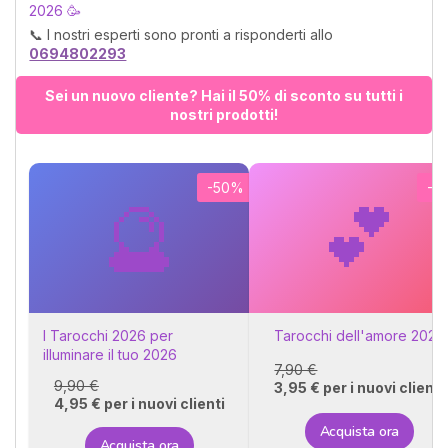
tutta la tua vita. Calcola
2026 🥳
gratuitamente la tua affinità
📞 I nostri esperti sono pronti a risponderti allo
di coppia, ti basterà
0694802293
conoscere il tuo segno e
quello del tuo partner o
Sei un nuovo cliente? Hai il 50% di sconto su tutti i
aspirante tale. 💓
nostri prodotti!
-50%
-5
🔮
💕
I Tarocchi 2026 per
Tarocchi dell'amore 2026
illuminare il tuo 2026
7,90 €
9,90 €
3,95 € per i nuovi clienti
4,95 € per i nuovi clienti
Acquista ora
Acquista ora