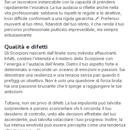
Sei un lavoratore instancabile con la capacità di prendere
rapidamente l'iniziativa. La tua audacia si riflette anche nella
vita professionale: sebbene tu rispetti le regole e le direttive,
trovi difficile conformarti a una rigida gerarchia 🗡️. Preferisci
muoverti al tuo ritmo, fidandoti del tuo istinto, il che rende il tuo
percorso professionale piuttosto imprevedibile, ma sempre
entusiasmante.
Qualità e difetti
Gli Scorpioni nascenti dall'Ariete sono individui affascinanti.
Infatti, combini l'intensità e il mistero dello Scorpione con
l'energia e l'audacia dell'Ariete. Dietro il tuo aspetto forte e
determinato si nasconde un oceano di emozioni e passioni. Sai
dimostrare una resilienza e una tenacia senza pari quando ti
prefiggi un obiettivo. Non è solo una questione di forza bruta:
hai una passione bruciante che ti spinge a raggiungere le tue
ambizioni.
Tuttavia, non sei privo di difetti. La tua impulsività può talvolta
sorprendere e persino sconcertare chi ti circonda. Il tuo
desiderio di controllo, unito alle decisioni affrettate del tuo
ascendente, può talvolta ostacolare i tuoi progressi. Inoltre, la
tua intensa emotività può essere percepita come una tendenza