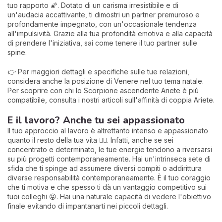
tuo rapporto 🌠. Dotato di un carisma irresistibile e di
un'audacia accattivante, ti dimostri un partner premuroso e
profondamente impegnato, con un'occasionale tendenza
all'impulsività. Grazie alla tua profondità emotiva e alla capacità
di prendere l'iniziativa, sai come tenere il tuo partner sulle
spine.
👉 Per maggiori dettagli e specifiche sulle tue relazioni,
considera anche la posizione di Venere nel tuo tema natale.
Per scoprire con chi lo Scorpione ascendente Ariete è più
compatibile, consulta i nostri articoli sull'affinità di coppia Ariete.
E il lavoro? Anche tu sei appassionato
Il tuo approccio al lavoro è altrettanto intenso e appassionato
quanto il resto della tua vita 🏋️‍♀️. Infatti, anche se sei
concentrato e determinato, le tue energie tendono a riversarsi
su più progetti contemporaneamente. Hai un'intrinseca sete di
sfida che ti spinge ad assumere diversi compiti o addirittura
diverse responsabilità contemporaneamente. È il tuo coraggio
che ti motiva e che spesso ti dà un vantaggio competitivo sui
tuoi colleghi 😝. Hai una naturale capacità di vedere l'obiettivo
finale evitando di impantanarti nei piccoli dettagli.