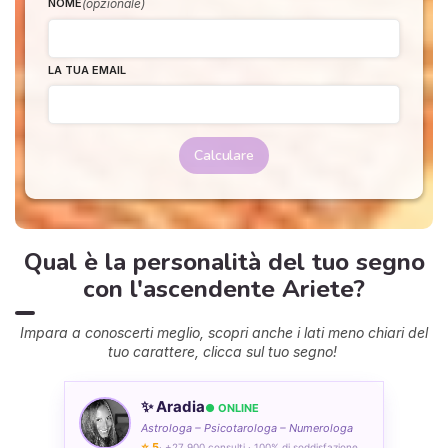
(opzionale)
NOME
LA TUA EMAIL
Calculare
Qual è la personalità del tuo segno
con l'ascendente Ariete?
Impara a conoscerti meglio, scopri anche i lati meno chiari del
tuo carattere, clicca sul tuo segno!
✨ Aradia
● ONLINE
Astrologa – Psicotarologa – Numerologa
⭐ 5
· +27 900 consulti · 100% di soddisfazione