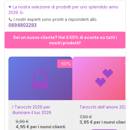
con la quale trascorrere
La nostra selezione di prodotti per uno splendido anno
tutta la tua vita. Calcola
2026 🥳
gratuitamente la tua affinità
📞 I nostri esperti sono pronti a risponderti allo
di coppia, ti basterà
0694802293
conoscere il tuo segno e
quello del tuo partner o
Sei un nuovo cliente? Hai il 50% di sconto su tutti i
aspirante tale. 💓
nostri prodotti!
-50%
-5
🔮
💕
I Tarocchi 2026 per
Tarocchi dell'amore 2026
illuminare il tuo 2026
7,90 €
9,90 €
3,95 € per i nuovi clienti
4,95 € per i nuovi clienti