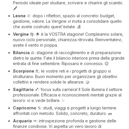
Periodo ideale per studiare, scrivere e chiarire gli scambi.
🖋️
Leone
♌: dopo i riflettori, spazio al concreto: budget,
gestione, valore. La Vergine vi invita a consolidare quello
che avete costruito quest'estate. 💰
Vergine
♍: 🌟 è la VOSTRA stagione! Compleanno solare,
nuovo ciclo personale, chiarezza ritrovata. Reinventatevi,
avete il vento in poppa.
Bilancia
♎: stagione di raccoglimento e di preparazione
dietro le quinte. Fate il bilancio interiore prima della grande
entrata di fine settembre. Riposarsi è concesso. 😌
Scorpione
♏: le vostre reti e i progetti di gruppo si
strutturano. Buon momento per organizzare gli obiettivi
collettivi e rendere solide le alleanze. 🤝
Sagittario
♐: focus sulla carriera! Il Sole illumina il settore
professionale. Efficacia e riconoscimenti meritati grazie al
lavoro: vi si vede brillare. ✨
Capricorno
♑: studi, viaggi e progetti a lungo termine
affrontati con metodo. Solido, concreto, duraturo. 🧱
Acquario
♒: introspezione profonda e gestione delle
finanze condivise. Vi aspetta un vero lavoro di