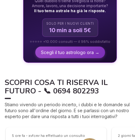
Quel dubbio ti tiene sveglio/a la notte?
Amore, lavoro, una decisione importante?
Il tuo tema astrale ha già le risposte.
SOLO PER I NUOVI CLIENTI
10 min a soli 5€
⭐⭐⭐⭐⭐ +10.000 consulti — il 98% soddisfatto
Scegli il tuo astrologo ora →
SCOPRI COSA TI RISERVA IL
FUTURO - 📞 0694 802293
Stiamo vivendo un periodo incerto, i dubbi e le domande sul
futuro sono all'ordine del giorno. E se parlassi con un nostro
esperto per dare una risposta a tutti i tuoi interrogativi?
5 ore fa - xvfcmr ha effettuato un consulto
2 giorni fa -