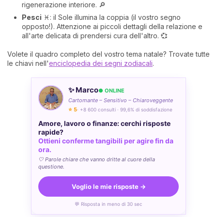
rigenerazione interiore. 🔎
Pesci
♓: il Sole illumina la coppia (il vostro segno
opposto!). Attenzione ai piccoli dettagli della relazione e
all'arte delicata di prendersi cura dell'altro. 💞
Volete il quadro completo del vostro tema natale? Trovate tutte
le chiavi nell'
enciclopedia dei segni zodiacali
.
✨ Marco
● ONLINE
Cartomante – Sensitivo – Chiaroveggente
⭐ 5
· +8 600 consulti · 99,6% di soddisfazione
Amore, lavoro o finanze: cerchi risposte
rapide?
Ottieni conferme tangibili per agire fin da
ora.
🤍 Parole chiare che vanno dritte al cuore della
questione.
Voglio le mie risposte →
💬 Risposta in meno di 30 sec