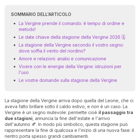
SOMMARIO DELL'ARTICOLO
La Vergine prende il comando: è tempo di ordine e
metodo!
Le date chiave della stagione della Vergine 2026 🗓️
La stagione della Vergine secondo il vostro segno:
dove soffia il vento del riordino?
Amore e relazioni: analisi e comunicazione
I 
Vivere con le energie della Vergine: istruzioni per
e
l'uso
pr
Le vostre domande sulla stagione della Vergine
r
al
0
La stagione della Vergine arriva dopo quella del Leone, che ci
aveva fatto brillare sotto il caldo estivo, e non è un caso. La
Vergine è un segno mutevole: permette cioè
il passaggio tra
due stagioni
, annuncia la fine dell'estate e l'arrivo
dell'autunno 🍂. In modo più simbolico, questa stagione può
rappresentare la fine di qualcosa e l'inizio di una nuova fase: il
rientro porta spesso grandi cambiamenti.