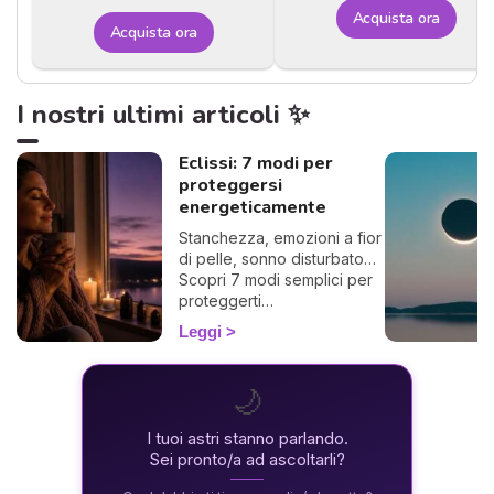
Acquista ora
Acquista ora
I nostri ultimi articoli ✨
Eclissi: 7 modi per
proteggersi
energeticamente
Stanchezza, emozioni a fior
di pelle, sonno disturbato…
Scopri 7 modi semplici per
proteggerti
energeticamente durante
Leggi
un'eclissi e viverla con
dolcezza. 🛡️🌒
🌙
I tuoi astri stanno parlando.
Sei pronto/a ad ascoltarli?