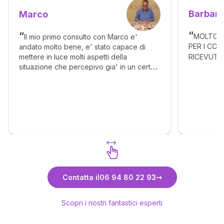
Barbar
Marco
MOLTO B
Il mio primo consulto con Marco e'
PER I CON
andato molto bene, e' stato capace di
RICEVUTI............
mettere in luce molti aspetti della
situazione che percepivo gia' in un certo
senso, ma con il suo intuito ho capito molto
meglio. Grazie
Scopri Marco
Contatta il
06 94 80 22 93
Scopri i nostri fantastici esperti