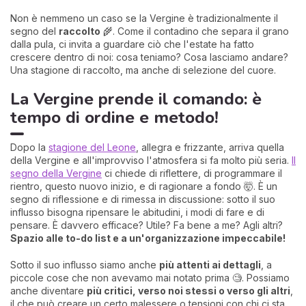
Non è nemmeno un caso se la Vergine è tradizionalmente il
segno del
raccolto
🌾. Come il contadino che separa il grano
dalla pula, ci invita a guardare ciò che l'estate ha fatto
crescere dentro di noi: cosa teniamo? Cosa lasciamo andare?
Una stagione di raccolto, ma anche di selezione del cuore.
La Vergine prende il comando: è
tempo di ordine e metodo!
Dopo la
stagione del Leone
, allegra e frizzante, arriva quella
della Vergine e all'improvviso l'atmosfera si fa molto più seria.
Il
segno della Vergine
ci chiede di riflettere, di programmare il
rientro, questo nuovo inizio, e di ragionare a fondo 🤯. È un
segno di riflessione e di rimessa in discussione: sotto il suo
influsso bisogna ripensare le abitudini, i modi di fare e di
pensare. È davvero efficace? Utile? Fa bene a me? Agli altri?
Spazio alle to-do list e a un'organizzazione impeccabile!
Sotto il suo influsso siamo anche
più attenti ai dettagli
, a
piccole cose che non avevamo mai notato prima 🧐. Possiamo
anche diventare
più critici, verso noi stessi o verso gli altri
,
il che può creare un certo malessere o tensioni con chi ci sta