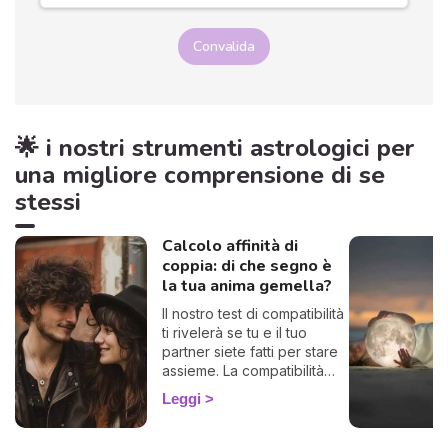
Convalida
🌟 i nostri strumenti astrologici per
una migliore comprensione di se
stessi
Calcolo affinità di
coppia: di che segno è
la tua anima gemella?
Il nostro test di compatibilità
ti rivelerà se tu e il tuo
partner siete fatti per stare
assieme. La compatibilità
zodiacale è uno strumento
Leggi
formidabile per scoprire di
che segno è la tua anima
gemella, la persona perfetta