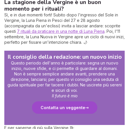
La stagione della Vergine è un buon
momento per i rituali?
Sì, e in due momenti forti! Subito dopo l'ingresso del Sole in
Vergine, la Luna Piena in Pesci del 27 e 28 agosto
(accompagnata da un'eclissi) invita a lasciar andare: scoprite
questi
7 rituali da praticare in una notte di Luna Piena
. Poi, l'11
settembre, la Luna Nuova in Vergine apre un ciclo di nuovi inizi,
perfetto per fissare un'intenzione chiara. 🌙
Il consiglio della redazione: un nuovo inizio
Questo periodo dell'anno è particolare: segna un nuovo
inizio, nuove sfide, e ci permette di guardare al domani.
Non è sempre semplice andare avanti, prendere una
direzione, lanciarsi; per questo vi consiglio una seduta di
guida spirituale per far tacere i dubbi. Ne uscirete più sereni
e sicuri di voi.
Il futuro è mio
Contatta un veggente
E per saperne di più sulla Vergine ♍: