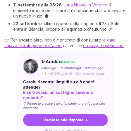
11 settembre alle 05:26
:
Luna Nuova in Vergine
. Il
momento ideale per fissare un'intenzione chiara e avviare
un nuovo inizio. 🌑
22 settembre
: ultimo giorno della stagione. Il 23 il Sole
entra in Bilancia, proprio all'equinozio d'autunno. 🍂
👉 Per andare oltre, non dimenticate di consultare
le date
chiave astrologiche dell'anno
e il vostro
oroscopo quotidiano
.
✨ Aradia
● ONLINE
Astrologa – Psicotarologa – Numerologa
⭐ 5
· +27 900 consulti · 100% di soddisfazione
Cerchi riscontri limpidi su ciò che ti
attende?
E se trovassi un sostegno sereno e
costante?
🤍 Risposte precise e un orientamento pratico per fare
chiarezza.
Voglio le mie risposte →
💬 Risposta in meno di 30 sec