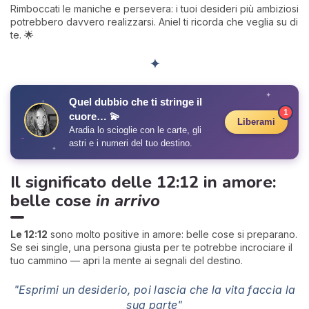
Rimboccati le maniche e persevera: i tuoi desideri più ambiziosi
potrebbero davvero realizzarsi. Aniel ti ricorda che veglia su di
te. 🌟
✦
✦
Quel dubbio che ti stringe il
✧
1
cuore… 💫
Liberami
Aradia lo scioglie con le carte, gli
astri e i numeri del tuo destino.
✦
Il significato delle 12:12 in amore:
belle cose
in arrivo
Le 12:12
sono molto positive in amore: belle cose si preparano.
Se sei single, una persona giusta per te potrebbe incrociare il
tuo cammino — apri la mente ai segnali del destino.
"Esprimi un desiderio, poi lascia che la vita faccia la
sua parte"