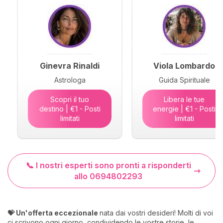
Ginevra Rinaldi
Viola Lombardo
Astrologa
Guida Spirituale
Scopri il tuo
Libera le tue
destino | €1 - Posti
energie | €1 - Posti
limitati
limitati
📞 I nostri esperti sono pronti a risponderti
allo 0694802293
💝 Un'offerta eccezionale
nata dai vostri desideri! Molti di voi
ci scrivono ogni giorno, condividendo le vostre storie, le