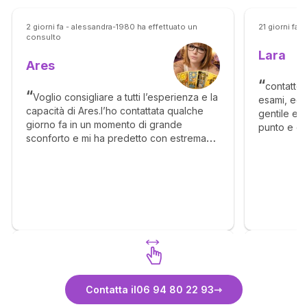
2 giorni fa - alessandra-1980 ha effettuato un
21 giorni fa 
consulto
Lara
Ares
contatto 
Voglio consigliare a tutti l’esperienza e la
esami, ed
capacità di Ares.l’ho contattata qualche
gentile e p
giorno fa in un momento di grande
punto e c
sconforto e mi ha predetto con estrema
volta. Esem
chiarezza e accuratezza ciò che sarebbe
con dettag
successo e tutto si è avverato. La
sarebbe an
consiglio a tutti perché oltre ad essere
mie sensaz
professionale, dettagliata, e a fare
Consiglio a
previsioni certe e anche in grado di
leggere dentro le persone e di supportare
emotivamente chi ha la fortuna di
contattarla. Si va addirittura oltre la lettura
delle carte perché è una persona che
leggendoti dentro riesce anche a
Scopri Ares
consigliarti e a metterti sulla strada giusta.
Contatta il
06 94 80 22 93
Io non posso che ringraziarla.