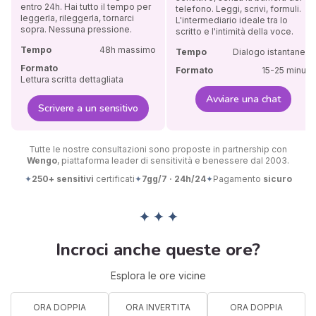
entro 24h. Hai tutto il tempo per
telefono. Leggi, scrivi, formuli.
leggerla, rileggerla, tornarci
L'intermediario ideale tra lo
sopra. Nessuna pressione.
scritto e l'intimità della voce.
Tempo
48h massimo
Tempo
Dialogo istantaneo
Formato
Formato
15-25 minuti
Lettura scritta dettagliata
Avviare una chat
Scrivere a un sensitivo
Tutte le nostre consultazioni sono proposte in partnership con
Wengo
, piattaforma leader di sensitività e benessere dal 2003.
✦
250+ sensitivi
certificati
✦
7gg/7 · 24h/24
✦
Pagamento
sicuro
✦ ✦ ✦
Incroci anche queste ore?
Esplora le ore vicine
ORA DOPPIA
ORA INVERTITA
ORA DOPPIA