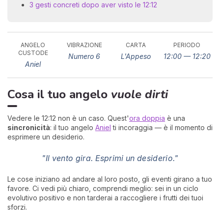
3 gesti concreti dopo aver visto le 12:12
ANGELO
VIBRAZIONE
CARTA
PERIODO
CUSTODE
Numero 6
L'Appeso
12:00 — 12:20
Aniel
Cosa il tuo angelo
vuole dirti
I 
e
pr
Vedere le 12:12 non è un caso. Quest'
ora doppia
è una
r
sincronicità
: il tuo angelo
Aniel
ti incoraggia — è il momento di
al
esprimere un desiderio.
0
"Il vento gira. Esprimi un desiderio."
Le cose iniziano ad andare al loro posto, gli eventi girano a tuo
favore. Ci vedi più chiaro, comprendi meglio: sei in un ciclo
evolutivo positivo e non tarderai a raccogliere i frutti dei tuoi
sforzi.