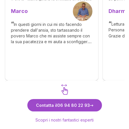
Dharm
Marco
Lettura f
In questi giorni in cui mi sto facendo
Persona se
prendere dall'ansia, sto tartassando il
Grazie di 
povero Marco che mi assiste sempre con
la sua pacatezza e mi aiuta a sconfiggere
questa benedetta ansia. Aveva visto dei
contatti da parte di una persona che mi
aveva bloccato. A me sembrava
estremamente impossibile eppure vi
assicuro che questi contatti ci sono stati
proprio stasera. Certo si tratta di un
tentativo di approccio molto freddo e
glaciale. Tuttavia ci sono stati, quindi super
riscontro per lui. Bravissimo
Scopri Marco
Contatta il
06 94 80 22 93
Scopri i nostri fantastici esperti