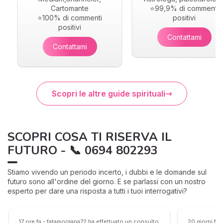
Cartomante
⭐99,9% di commenti
⭐100% di commenti
positivi
positivi
Contattami
Contattami
Scopri le altre guide spirituali
SCOPRI COSA TI RISERVA IL
FUTURO - 📞 0694 802293
Stiamo vivendo un periodo incerto, i dubbi e le domande sul
futuro sono all'ordine del giorno. E se parlassi con un nostro
esperto per dare una risposta a tutti i tuoi interrogativi?
17 ore fa - fatamorgana72 ha effettuato un consulto
20 giorni fa 