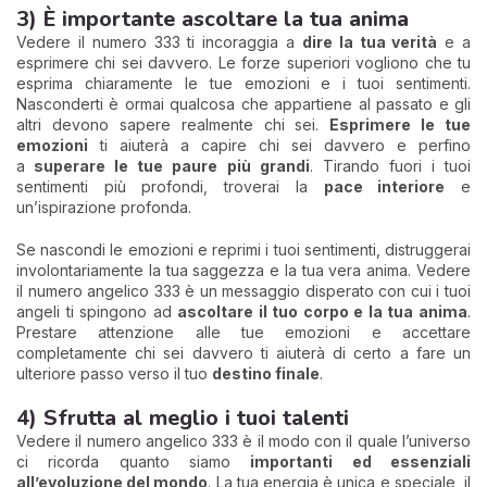
3) È importante ascoltare la tua anima
Vedere il numero 333 ti incoraggia a
dire la tua verità
e a
esprimere chi sei davvero. Le forze superiori vogliono che tu
esprima chiaramente le tue emozioni e i tuoi sentimenti.
Nasconderti è ormai qualcosa che appartiene al passato e gli
altri devono sapere realmente chi sei.
Esprimere le tue
emozioni
ti aiuterà a capire chi sei davvero e perfino
a
superare le tue paure più grandi
. Tirando fuori i tuoi
sentimenti più profondi, troverai la
pace interiore
e
un’ispirazione profonda.
Se nascondi le emozioni e reprimi i tuoi sentimenti, distruggerai
involontariamente la tua saggezza e la tua vera anima. Vedere
il numero angelico 333 è un messaggio disperato con cui i tuoi
angeli ti spingono ad
ascoltare il tuo corpo e la tua anima
.
Prestare attenzione alle tue emozioni e accettare
completamente chi sei davvero ti aiuterà di certo a fare un
ulteriore passo verso il tuo
destino finale
.
4) Sfrutta al meglio i tuoi talenti
Vedere il numero angelico 333 è il modo con il quale l’universo
ci ricorda quanto siamo
importanti ed essenziali
all’evoluzione del mondo
. La tua energia è unica e speciale, il