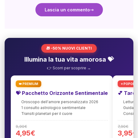
Lascia un commento
🎁 -50% NUOVI CLIENTI
Illumina la tua vita amorosa 💝
👉 Scorri per scoprire →
👑 PREMIUM
⭐ POPOLA
💝 Pacchetto Orizzonte Sentimentale
💕 Taro
Oroscopo dell'amore personalizzato 2026
Lettura
1 consulto astrologico sentimentale
Guida agl
Transiti planetari per il cuore
Consigli
9,90€
7,90€
4,95€
3,95€