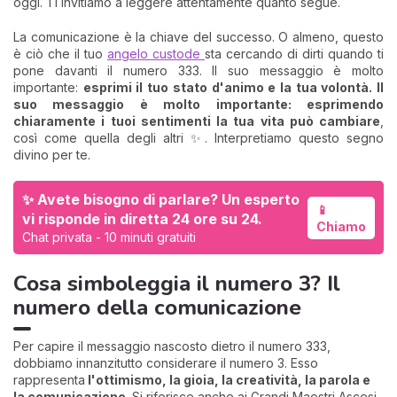
oggi. Ti invitiamo a leggere attentamente quanto segue.
La comunicazione è la chiave del successo. O almeno, questo
è ciò che il tuo
angelo custode
sta cercando di dirti quando ti
pone davanti il numero 333. Il suo messaggio è molto
importante:
esprimi il tuo stato d'animo e la tua volontà. Il
suo messaggio è molto importante: esprimendo
chiaramente i tuoi sentimenti la tua vita può cambiare
,
così come quella degli altri ✨. Interpretiamo questo segno
divino per te.
✨ Avete bisogno di parlare? Un esperto
📱
vi risponde in diretta 24 ore su 24.
Chiamo
Chat privata - 10 minuti gratuiti
Cosa simboleggia il numero 3? Il
numero della comunicazione
Per capire il messaggio nascosto dietro il numero 333,
dobbiamo innanzitutto considerare il numero 3. Esso
rappresenta
l'ottimismo, la gioia, la creatività, la parola e
la comunicazione
. Si riferisce anche ai Grandi Maestri Ascesi