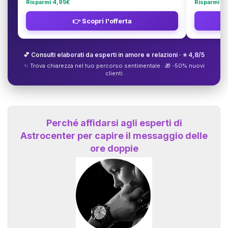
Risparmi 4,95€
Risparmi 3
👉 Scopri l'offerta
💕 Consulti elaborati da esperti in amore e relazioni · ⭐ 4,8/5
✨ Trova chiarezza nel tuo percorso sentimentale · 🎁 -50% nuovi
clienti
Perché affidarsi agli esperti di
Astrocenter per capire il messaggio delle
ore doppie