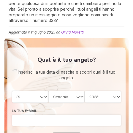
per te qualcosa di importante e che ti cambierà perfino la
vita. Sei pronto a scoprire perché i tuoi angeli ti hanno
preparato un messaggio e cosa vogliono comunicarti
attraverso il numero 333?
Aggiornato il
11 giugno 2025
da
Olivia Moretti
Qual è il tuo angelo?
I 
e
pr
Inserisci la tua data di nascita e scopri qual è il tuo
r
angelo.
al
0
LA TUA E-MAIL