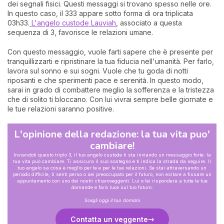
dei segnali fisici. Questi messaggi si trovano spesso nelle ore.
In questo caso, il 333 appare sotto forma di ora triplicata
03h33.
L'angelo custode Lauviah
, associato a questa
sequenza di 3, favorisce le relazioni umane.
Con questo messaggio, vuole farti sapere che è presente per
tranquillizzarti e ripristinare la tua fiducia nell'umanità. Per farlo,
lavora sul sonno e sui sogni. Vuole che tu goda di notti
riposanti e che sperimenti pace e serenità. In questo modo,
sarai in grado di combattere meglio la sofferenza e la tristezza
che di solito ti bloccano. Con lui vivrai sempre belle giornate e
le tue relazioni saranno positive.
L'opinione della redazione: la tua vita puo'
cambiare!
Inviandoti questo triplo 3, il tuo angelo custode ti sta inviando un messaggio forte: la
tua vita può cambiare. Ti assicura il suo sostegno e ti indica la strada da seguire. Il
tuo angelo sa cosa è meglio per te e per le tue relazioni. Se stai attraversando un
periodo difficile, ti senti perso o sei preoccupato per il futuro, non esitare a fissare un
appuntamento con uno dei nostri chiaroveggenti. Lui o lei risponderà a tutte le tue
domande e farà luce sul tuo futuro.
Scegli oggi il tuo domani
Contatta un veggente