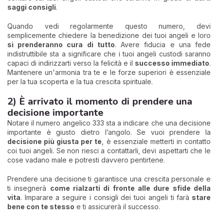
saggi consigli
.
Quando vedi regolarmente questo numero, devi
semplicemente chiedere la benedizione dei tuoi angeli e loro
si prenderanno cura di tutto
. Avere fiducia e una fede
indistruttibile sta a significare che i tuoi angeli custodi saranno
capaci di indirizzarti verso la felicità e il
successo immediato
.
Mantenere un'armonia tra te e le forze superiori è essenziale
per la tua scoperta e la tua crescita spirituale.
2) È arrivato il momento di prendere una
decisione importante
Notare il numero angelico 333 sta a indicare che una decisione
importante è giusto dietro l’angolo. Se vuoi prendere la
decisione più giusta per te
, è essenziale metterti in contatto
coi tuoi angeli. Se non riesci a contattarli, devi aspettarti che le
cose vadano male e potresti davvero pentirtene.
Prendere una decisione ti garantisce una crescita personale e
ti insegnerà
come rialzarti di fronte alle dure sfide della
vita
. Imparare a seguire i consigli dei tuoi angeli ti farà
stare
bene con te stesso
e ti assicurerà il successo.