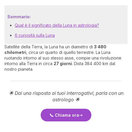
Sommario:
Qual è il significato della Luna in astrologia?
6 curiosità sulla Luna
Satellite della Terra, la Luna ha un diametro di
3 480
chilometri
, circa un quarto di quello terrestre. La Luna
ruotando intorno al suo stesso asse, compie una rivoluzione
I 
intorno alla Terra in circa
27 giorni
. Dista 384 400 km dal
e
nostro pianeta.
pr
r
al
0
🌟 Dai una risposta ai tuoi interrogativi, parla con un
astrologo 🌟
📞 Chiama ora