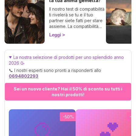
la tua anima gemella?
Il nostro test di compatibilità
ti rivelerà se tu e il tuo
partner siete fatti per stare
assieme. La compatibilità
zodiacale è uno strumento
Leggi
formidabile per scoprire di
che segno è la tua anima
gemella, la persona perfetta
con la quale trascorrere
La nostra selezione di prodotti per uno splendido anno
tutta la tua vita. Calcola
2026 🥳
gratuitamente la tua affinità
📞 I nostri esperti sono pronti a risponderti allo
di coppia, ti basterà
0694802293
conoscere il tuo segno e
quello del tuo partner o
Sei un nuovo cliente? Hai il 50% di sconto su tutti i
aspirante tale. 💓
nostri prodotti!
-50%
-5
🔮
💕