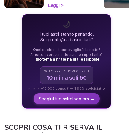
energeticamente durante
Leggi
un'eclissi e viverla con
dolcezza. 🛡️🌒
🌙
I tuoi astri stanno parlando.
Sei pronto/a ad ascoltarli?
Quel dubbio ti tiene sveglio/a la notte?
Amore, lavoro, una decisione importante?
Il tuo tema astrale ha già le risposte.
SOLO PER I NUOVI CLIENTI
10 min a soli 5€
⭐⭐⭐⭐⭐ +10.000 consulti — il 98% soddisfatto
Scegli il tuo astrologo ora →
SCOPRI COSA TI RISERVA IL