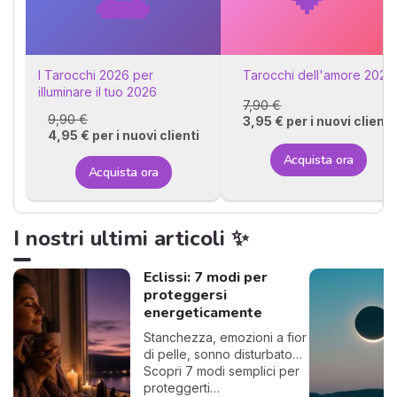
I Tarocchi 2026 per
Tarocchi dell'amore 2026
illuminare il tuo 2026
7,90 €
9,90 €
3,95 € per i nuovi clienti
4,95 € per i nuovi clienti
Acquista ora
Acquista ora
I nostri ultimi articoli ✨
Eclissi: 7 modi per
proteggersi
energeticamente
Stanchezza, emozioni a fior
di pelle, sonno disturbato…
Scopri 7 modi semplici per
proteggerti