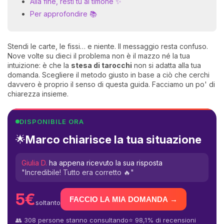
Alla fine, resti tu al timone ✨
Per approfondire 📚
Stendi le carte, le fissi… e niente. Il messaggio resta confuso.
Nove volte su dieci il problema non è il mazzo né la tua
intuizione: è che la
stesa di tarocchi
non si adatta alla tua
domanda. Scegliere il metodo giusto in base a ciò che cerchi
davvero è proprio il senso di questa guida. Facciamo un po' di
chiarezza insieme.
DISPONIBILE ORA
Marco chiarisce la tua situazione
🌟
Giulia D.
ha appena ricevuto la sua risposta
"Incredibile! Tutto era corretto 🔥"
5€
FACCIO LA MIA DOMANDA →
soltanto
👥 308 persone stanno consultando
⭐ 98,1% di recensioni