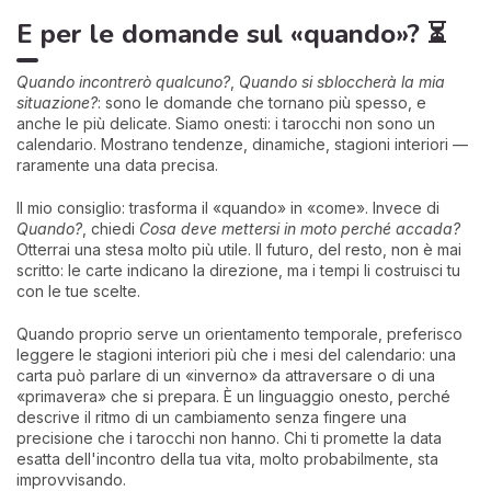
E per le domande sul «quando»? ⏳
Quando incontrerò qualcuno?
,
Quando si sbloccherà la mia
situazione?
: sono le domande che tornano più spesso, e
anche le più delicate. Siamo onesti: i tarocchi non sono un
calendario. Mostrano tendenze, dinamiche, stagioni interiori —
raramente una data precisa.
Il mio consiglio: trasforma il «quando» in «come». Invece di
Quando?
, chiedi
Cosa deve mettersi in moto perché accada?
Otterrai una stesa molto più utile. Il futuro, del resto, non è mai
scritto: le carte indicano la direzione, ma i tempi li costruisci tu
con le tue scelte.
Quando proprio serve un orientamento temporale, preferisco
leggere le stagioni interiori più che i mesi del calendario: una
carta può parlare di un «inverno» da attraversare o di una
«primavera» che si prepara. È un linguaggio onesto, perché
descrive il ritmo di un cambiamento senza fingere una
precisione che i tarocchi non hanno. Chi ti promette la data
esatta dell'incontro della tua vita, molto probabilmente, sta
improvvisando.