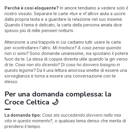
Perché è così eloquente?
In amore tendiamo a vedere solo il
nostro vissuto. Separare le carte «tu» e «l'altro» aiuta a uscire
dalla propria testa e a guardare la relazione nel suo insieme.
Quando il tema è delicato, la carta della persona amata dice
spesso più di mille pensieri notturni.
Attenzione a una trappola in cui cadiamo tutti: usare le carte
per «controllare» l'altro.
Mi tradisce? A cosa pensa quando
non ci sono?
Sono domande umanissime, ma spostano il potere
fuori da te. La stesa di coppia diventa utile quando la giri verso
di te:
Cosa non sto dicendo? Di cosa ho davvero bisogno in
questo legame?
Da lì una lettura amorosa smette di essere una
sorveglianza e torna a essere una conversazione con te
stesso.
Per una domanda complessa: la
Croce Celtica 🌙
La domanda tipo:
Cosa sta succedendo davvero nella mia
vita in questo momento?
, o qualsiasi tema denso che merita di
prendersi il tempo.