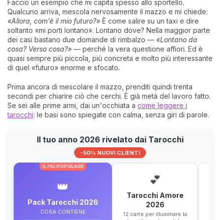
Faccio un esempio che mi capita spesso allo sportello.
Qualcuno arriva, mescola nervosamente il mazzo e mi chiede:
«Allora, com'è il mio futuro?»
È come salire su un taxi e dire
soltanto «mi porti lontano». Lontano dove? Nella maggior parte
dei casi bastano due domande di rimbalzo —
«Lontano da
cosa? Verso cosa?»
— perché la vera questione affiori. Ed è
quasi sempre più piccola, più concreta e molto più interessante
di quel «futuro» enorme e sfocato.
Prima ancora di mescolare il mazzo, prenditi quindi trenta
secondi per chiarire ciò che cerchi. È già metà del lavoro fatto.
Se sei alle prime armi, dai un'occhiata a
come leggere i
tarocchi
: le basi sono spiegate con calma, senza giri di parole.
Il tuo anno 2026 rivelato dai Tarocchi
-50% NUOVI CLIENTI
IL PIÙ POPOLARE
💕
👑
Tarocchi Amore
T
Pack Tarocchi 2026
2026
12 c
COSA CONTIENE
gl
12 carte per illuminare la