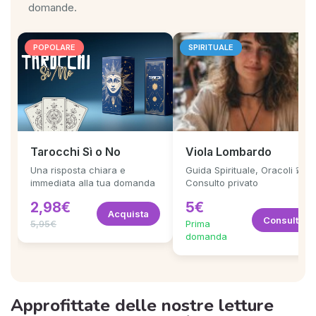
domande.
POPOLARE
SPIRITUALE
Tarocchi Sì o No
Viola Lombardo
Una risposta chiara e
Guida Spirituale, Oracoli 💫
immediata alla tua domanda
Consulto privato
2,98€
5€
Acquista
Consulta
5,95€
Prima
domanda
Approfittate delle nostre letture