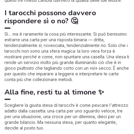
questi tre riflessi cambia davvero la qualità delle tue letture.
I tarocchi possono davvero
rispondere sì o no? 🤔
Sì… ma è raramente la cosa più interessante. Si può benissimo
estrarre una carta per una risposta binaria — dritta,
tendenzialmente sì; rovesciata, tendenzialmente no. Solo che i
tarocchi non sono una sfera magica: la loro vera forza è
mostrare
perché
e
come
, non spuntare una casella. Una stesa ti
rende un servizio molto più grande illuminando ciò che è in
gioco piuttosto che tagliando corto con un «sì» secco. È anche
per questo che imparare a leggere e interpretare le carte
conta più che collezionare metodi.
Alla fine, resti tu al timone ✨
Scegliere la giusta stesa di tarocchi è come pescare l'attrezzo
adatto dalla cassetta: una carta per uno sguardo veloce, tre
per una situazione, una croce per un dilemma, dieci per un
grande bilancio. Ma nessuna stesa, per quanto elegante,
decide al posto tuo.