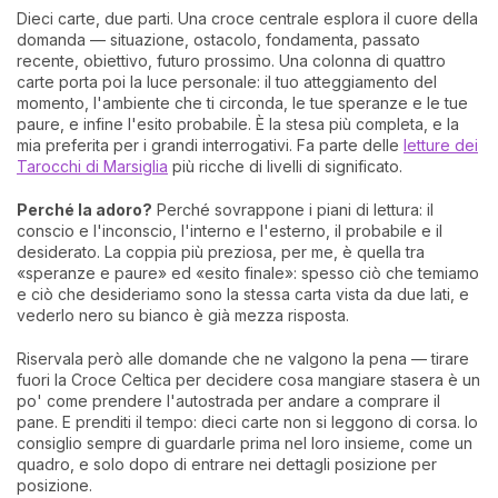
Dieci carte, due parti. Una croce centrale esplora il cuore della
domanda — situazione, ostacolo, fondamenta, passato
recente, obiettivo, futuro prossimo. Una colonna di quattro
carte porta poi la luce personale: il tuo atteggiamento del
momento, l'ambiente che ti circonda, le tue speranze e le tue
paure, e infine l'esito probabile. È la stesa più completa, e la
mia preferita per i grandi interrogativi. Fa parte delle
letture dei
Tarocchi di Marsiglia
più ricche di livelli di significato.
Perché la adoro?
Perché sovrappone i piani di lettura: il
conscio e l'inconscio, l'interno e l'esterno, il probabile e il
desiderato. La coppia più preziosa, per me, è quella tra
«speranze e paure» ed «esito finale»: spesso ciò che temiamo
e ciò che desideriamo sono la stessa carta vista da due lati, e
vederlo nero su bianco è già mezza risposta.
Riservala però alle domande che ne valgono la pena — tirare
fuori la Croce Celtica per decidere cosa mangiare stasera è un
po' come prendere l'autostrada per andare a comprare il
pane. E prenditi il tempo: dieci carte non si leggono di corsa. Io
consiglio sempre di guardarle prima nel loro insieme, come un
quadro, e solo dopo di entrare nei dettagli posizione per
posizione.