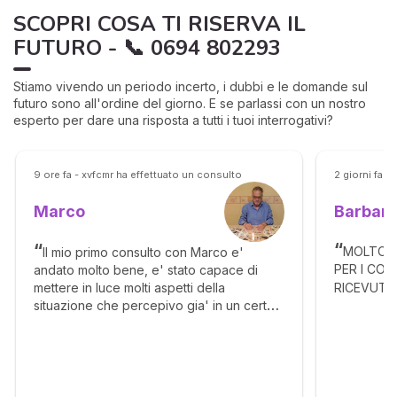
SCOPRI COSA TI RISERVA IL
FUTURO - 📞 0694 802293
Stiamo vivendo un periodo incerto, i dubbi e le domande sul
futuro sono all'ordine del giorno. E se parlassi con un nostro
esperto per dare una risposta a tutti i tuoi interrogativi?
9 ore fa - xvfcmr ha effettuato un consulto
2 giorni fa -
Barbar
Marco
MOLTO B
Il mio primo consulto con Marco e'
PER I CON
andato molto bene, e' stato capace di
RICEVUTI............
mettere in luce molti aspetti della
situazione che percepivo gia' in un certo
senso, ma con il suo intuito ho capito molto
meglio. Grazie