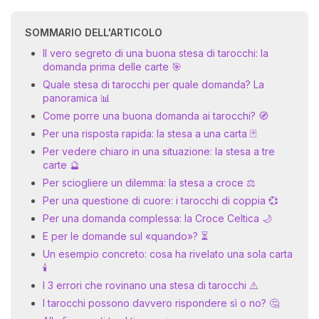
SOMMARIO DELL'ARTICOLO
Il vero segreto di una buona stesa di tarocchi: la
domanda prima delle carte 🎯
Quale stesa di tarocchi per quale domanda? La
panoramica 📊
Come porre una buona domanda ai tarocchi? 🧭
Per una risposta rapida: la stesa a una carta 🃏
I 
Per vedere chiaro in una situazione: la stesa a tre
e
carte 🔮
pr
Per sciogliere un dilemma: la stesa a croce ⚖️
r
al
Per una questione di cuore: i tarocchi di coppia 💞
0
Per una domanda complessa: la Croce Celtica 🌙
E per le domande sul «quando»? ⏳
Un esempio concreto: cosa ha rivelato una sola carta
🕯️
I 3 errori che rovinano una stesa di tarocchi ⚠️
I tarocchi possono davvero rispondere sì o no? 🤔