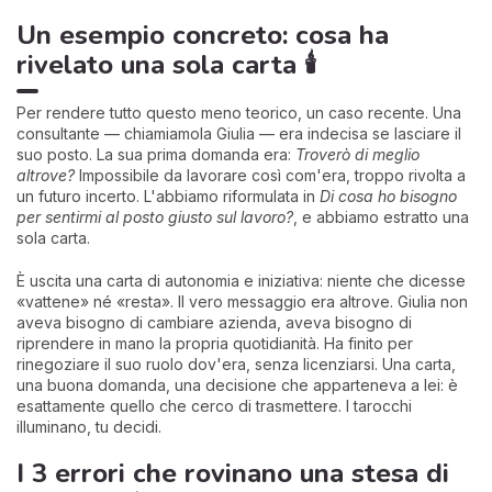
Un esempio concreto: cosa ha
rivelato una sola carta 🕯️
Per rendere tutto questo meno teorico, un caso recente. Una
consultante — chiamiamola Giulia — era indecisa se lasciare il
suo posto. La sua prima domanda era:
Troverò di meglio
altrove?
Impossibile da lavorare così com'era, troppo rivolta a
un futuro incerto. L'abbiamo riformulata in
Di cosa ho bisogno
per sentirmi al posto giusto sul lavoro?
, e abbiamo estratto una
sola carta.
È uscita una carta di autonomia e iniziativa: niente che dicesse
«vattene» né «resta». Il vero messaggio era altrove. Giulia non
aveva bisogno di cambiare azienda, aveva bisogno di
riprendere in mano la propria quotidianità. Ha finito per
rinegoziare il suo ruolo dov'era, senza licenziarsi. Una carta,
una buona domanda, una decisione che apparteneva a lei: è
esattamente quello che cerco di trasmettere. I tarocchi
illuminano, tu decidi.
I 3 errori che rovinano una stesa di