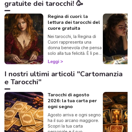
gratuite dei tarocchi! 🥳
Regina di cuori: la
lettura dei tarocchi del
cuore gratuita
Nei tarocchi, la Regina di
Cuori rappresenta una
donna benevola che pensa
solo alla tua felicità. È lì per
metterti in guardia o
Leggi
consigliarti le migliori
decisioni da prendere oggi.
I nostri ultimi articoli "Cartomanzia
Concentrati, estrai una carta
e Tarocchi"
e scopri cosa ha da dirti la
Regina di Cuori.
Tarocchi di agosto
2026: la tua carta per
ogni segno
Agosto arriva e ogni segno
ha il suo arcano maggiore.
Scopri la tua carta
personale e il suo