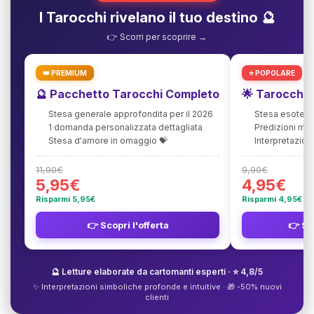
I Tarocchi rivelano il tuo destino 🔮
👉 Scorri per scoprire →
👑 PREMIUM
⭐ POPOLARE
🔮 Pacchetto Tarocchi Completo
🌟 Tarocchi 
Stesa generale approfondita per il 2026
Stesa esoteric
1 domanda personalizzata dettagliata
Predizioni mi
Stesa d'amore in omaggio 💝
Interpretazion
11,90€
9,90€
5,95€
4,95€
Risparmi 5,95€
Risparmi 4,95€
👉 Scopri l'offerta
👉 Sco
🔮 Letture elaborate da cartomanti esperti · ⭐ 4,8/5
✨ Interpretazioni simboliche profonde e intuitive · 🎁 -50% nuovi
clienti