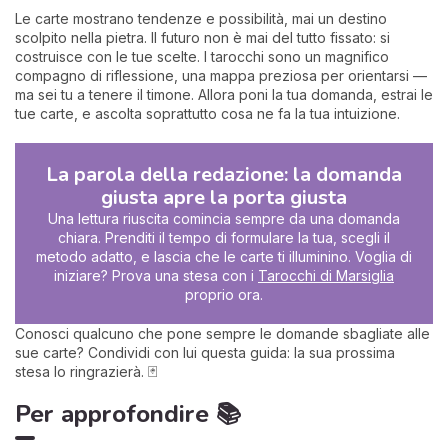
Le carte mostrano tendenze e possibilità, mai un destino
scolpito nella pietra. Il futuro non è mai del tutto fissato: si
costruisce con le tue scelte. I tarocchi sono un magnifico
compagno di riflessione, una mappa preziosa per orientarsi —
ma sei tu a tenere il timone. Allora poni la tua domanda, estrai le
tue carte, e ascolta soprattutto cosa ne fa la tua intuizione.
La parola della redazione: la domanda
giusta apre la porta giusta
Una lettura riuscita comincia sempre da una domanda
chiara. Prenditi il tempo di formulare la tua, scegli il
metodo adatto, e lascia che le carte ti illuminino. Voglia di
iniziare? Prova una stesa con i
Tarocchi di Marsiglia
proprio ora.
Conosci qualcuno che pone sempre le domande sbagliate alle
sue carte? Condividi con lui questa guida: la sua prossima
stesa lo ringrazierà. 🃏
Per approfondire 📚