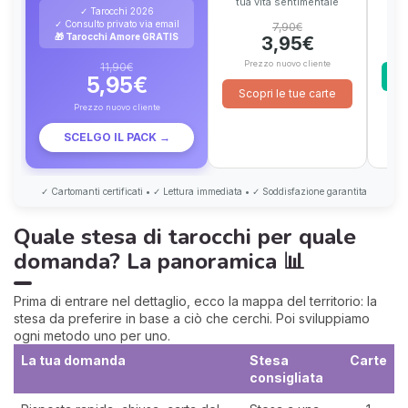
tua vita sentimentale
✓ Tarocchi 2026
✓ Consulto privato via email
7,90€
🎁 Tarocchi Amore GRATIS
3,95€
P
Prezzo nuovo cliente
11,90€
S
5,95€
Scopri le tue carte
Prezzo nuovo cliente
SCELGO IL PACK →
✓ Cartomanti certificati • ✓ Lettura immediata • ✓ Soddisfazione garantita
Quale stesa di tarocchi per quale
domanda? La panoramica 📊
Prima di entrare nel dettaglio, ecco la mappa del territorio: la
stesa da preferire in base a ciò che cerchi. Poi sviluppiamo
ogni metodo uno per uno.
La tua domanda
Stesa
Carte
consigliata