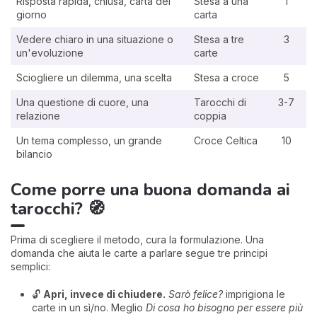
Risposta rapida, chiusa, carta del
Stesa a una
1
giorno
carta
Vedere chiaro in una situazione o
Stesa a tre
3
un'evoluzione
carte
Sciogliere un dilemma, una scelta
Stesa a croce
5
Una questione di cuore, una
Tarocchi di
3-7
relazione
coppia
Un tema complesso, un grande
Croce Celtica
10
bilancio
Come porre una buona domanda ai
tarocchi? 🧭
Prima di scegliere il metodo, cura la formulazione. Una
domanda che aiuta le carte a parlare segue tre principi
semplici:
🔓
Apri, invece di chiudere.
Sarò felice?
imprigiona le
carte in un sì/no. Meglio
Di cosa ho bisogno per essere più