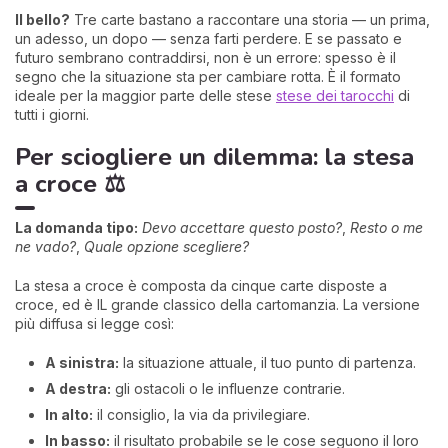
Il bello?
Tre carte bastano a raccontare una storia — un prima,
un adesso, un dopo — senza farti perdere. E se passato e
futuro sembrano contraddirsi, non è un errore: spesso è il
segno che la situazione sta per cambiare rotta. È il formato
ideale per la maggior parte delle stese
stese dei tarocchi
di
tutti i giorni.
Per sciogliere un dilemma: la stesa
a croce ⚖️
La domanda tipo:
Devo accettare questo posto?
,
Resto o me
ne vado?
,
Quale opzione scegliere?
La stesa a croce è composta da cinque carte disposte a
croce, ed è IL grande classico della cartomanzia. La versione
più diffusa si legge così:
A sinistra:
la situazione attuale, il tuo punto di partenza.
A destra:
gli ostacoli o le influenze contrarie.
In alto:
il consiglio, la via da privilegiare.
In basso:
il risultato probabile se le cose seguono il loro