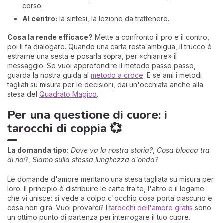
corso.
Al centro:
la sintesi, la lezione da trattenere.
Cosa la rende efficace?
Mette a confronto il pro e il contro,
poi li fa dialogare. Quando una carta resta ambigua, il trucco è
estrarne una sesta e posarla sopra, per «chiarire» il
messaggio. Se vuoi approfondire il metodo passo passo,
guarda la nostra guida al
metodo a croce
. E se ami i metodi
tagliati su misura per le decisioni, dai un'occhiata anche alla
stesa del
Quadrato Magico
.
Per una questione di cuore: i
tarocchi di coppia 💞
La domanda tipo:
Dove va la nostra storia?
,
Cosa blocca tra
di noi?
,
Siamo sulla stessa lunghezza d'onda?
Le domande d'amore meritano una stesa tagliata su misura per
loro. Il principio è distribuire le carte tra te, l'altro e il legame
che vi unisce: si vede a colpo d'occhio cosa porta ciascuno e
cosa non gira. Vuoi provarci? I
tarocchi dell'amore gratis
sono
un ottimo punto di partenza per interrogare il tuo cuore.