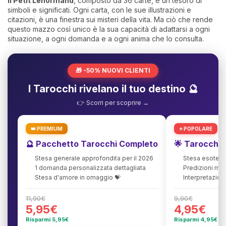
Il Petit Lenormand
, composto da 36 carte, è un tesoro di
simboli e significati. Ogni carta, con le sue illustrazioni e
citazioni, è una finestra sui misteri della vita. Ma ciò che rende
questo mazzo così unico è la sua capacità di adattarsi a ogni
situazione, a ogni domanda e a ogni anima che lo consulta.
🎁 -50% NUOVI CLIENTI
I Tarocchi rivelano il tuo destino 🔮
👉 Scorri per scoprire →
👑 PREMIUM
⭐ POPOLARE
🔮 Pacchetto Tarocchi Completo
🌟 Tarocchi 
Stesa generale approfondita per il 2026
Stesa esoteric
1 domanda personalizzata dettagliata
Predizioni mi
Stesa d'amore in omaggio 💝
Interpretazion
11,90€
9,90€
5,95€
4,95€
Risparmi 5,95€
Risparmi 4,95€