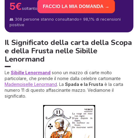
5€
FACCIO LA MIA DOMANDA →
soltanto
👥 308 persone stanno consultando
⭐ 98,1% di recensioni
positive
Il Significato della carta della Scopa
e della Frusta nelle Sibille
Lenormand
Le
Sibille Lenormand
sono un mazzo di carte molto
particolare, che prende il nome dalla celebre cartomante
Mademoiselle Lenormand
. La
Spada e la Frusta
è la carta
numero 11 di questo affascinante mazzo. Vediamone il
significato.