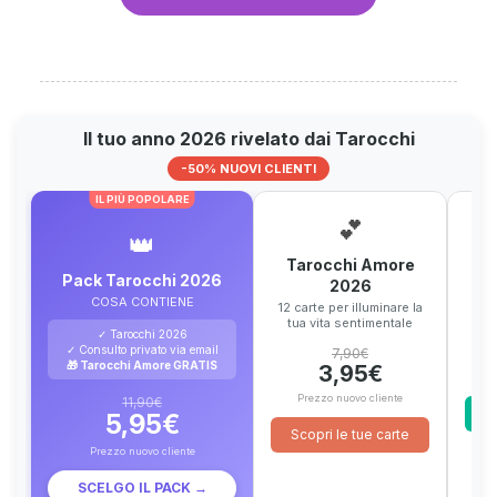
Il tuo anno 2026 rivelato dai Tarocchi
-50% NUOVI CLIENTI
IL PIÙ POPOLARE
💕
👑
Tarocchi Amore
T
Pack Tarocchi 2026
2026
12 c
COSA CONTIENE
gl
12 carte per illuminare la
tua vita sentimentale
✓ Tarocchi 2026
✓ Consulto privato via email
7,90€
🎁 Tarocchi Amore GRATIS
3,95€
P
Prezzo nuovo cliente
11,90€
S
5,95€
Scopri le tue carte
Prezzo nuovo cliente
SCELGO IL PACK →