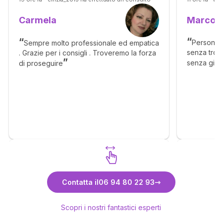
Marco
Carmela
Persona 
Sempre molto professionale ed empatica
senza tropp
. Grazie per i consigli . Troveremo la forza
senza gira
di proseguire
Scopri Carmela
Contatta il
06 94 80 22 93
Scopri i nostri fantastici esperti