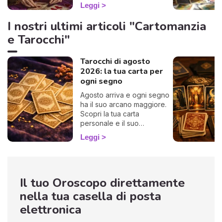
metterti in guardia o
Leggi
consigliarti le migliori
decisioni da prendere oggi.
I nostri ultimi articoli "Cartomanzia
Concentrati, estrai una carta
e Tarocchi"
e scopri cosa ha da dirti la
Regina di Cuori.
Tarocchi di agosto
2026: la tua carta per
ogni segno
Agosto arriva e ogni segno
ha il suo arcano maggiore.
Scopri la tua carta
personale e il suo
messaggio per il mese,
Leggi
interpretati da un
cartomante.
Il tuo Oroscopo direttamente
nella tua casella di posta
elettronica