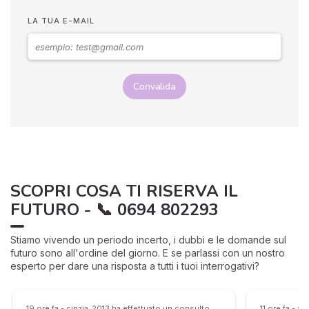
LA TUA E-MAIL
Convalida
SCOPRI COSA TI RISERVA IL
FUTURO - 📞 0694 802293
Stiamo vivendo un periodo incerto, i dubbi e le domande sul
futuro sono all'ordine del giorno. E se parlassi con un nostro
esperto per dare una risposta a tutti i tuoi interrogativi?
19 ore fa - cinzia_2013 ha effettuato un consulto
11 ore fa - 