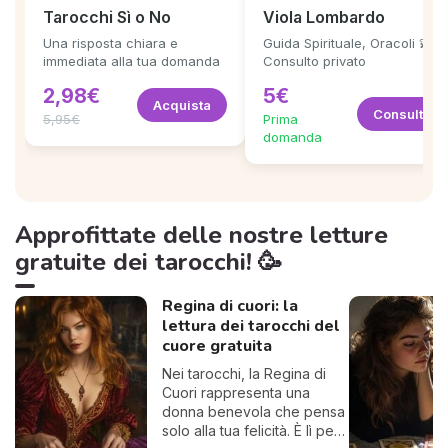
Tarocchi Sì o No
Viola Lombardo
Una risposta chiara e
Guida Spirituale, Oracoli 💫
immediata alla tua domanda
Consulto privato
2,98€
5€
Acquista
Consulta
5,95€
Prima
domanda
Approfittate delle nostre letture
gratuite dei tarocchi! 🥳
Regina di cuori: la
lettura dei tarocchi del
cuore gratuita
Nei tarocchi, la Regina di
Cuori rappresenta una
donna benevola che pensa
solo alla tua felicità. È lì per