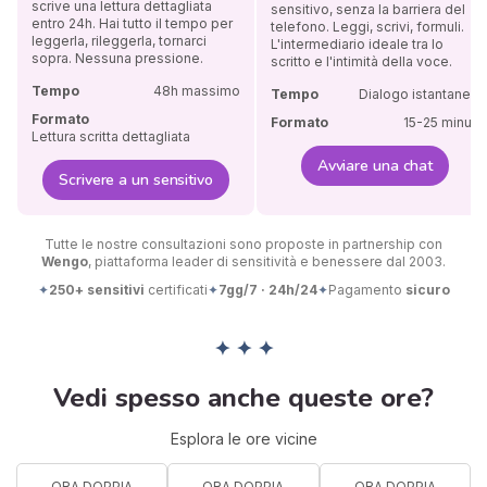
scrive una lettura dettagliata
sensitivo, senza la barriera del
entro 24h. Hai tutto il tempo per
telefono. Leggi, scrivi, formuli.
leggerla, rileggerla, tornarci
L'intermediario ideale tra lo
sopra. Nessuna pressione.
scritto e l'intimità della voce.
Tempo
48h massimo
Tempo
Dialogo istantaneo
Formato
Formato
15-25 minuti
Lettura scritta dettagliata
Avviare una chat
Scrivere a un sensitivo
Tutte le nostre consultazioni sono proposte in partnership con
Wengo
, piattaforma leader di sensitività e benessere dal 2003.
✦
250+ sensitivi
certificati
✦
7gg/7 · 24h/24
✦
Pagamento
sicuro
✦ ✦ ✦
Vedi spesso anche queste ore?
Esplora le ore vicine
ORA DOPPIA
ORA DOPPIA
ORA DOPPIA