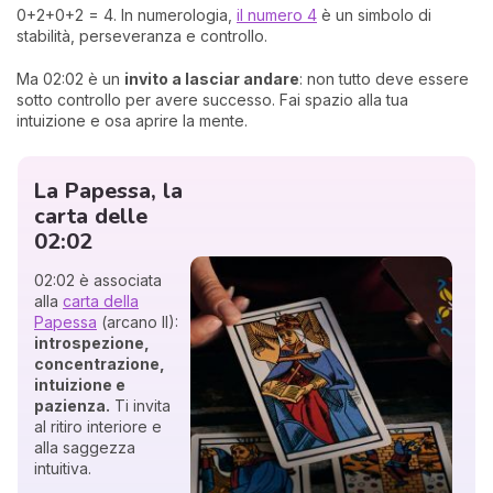
0+2+0+2 = 4. In numerologia,
il numero 4
è un simbolo di
stabilità, perseveranza e controllo.
Ma 02:02 è un
invito a lasciar andare
: non tutto deve essere
sotto controllo per avere successo. Fai spazio alla tua
intuizione e osa aprire la mente.
La Papessa, la
carta delle
02:02
02:02 è associata
alla
carta della
Papessa
(arcano II):
introspezione,
concentrazione,
intuizione e
pazienza.
Ti invita
al ritiro interiore e
alla saggezza
intuitiva.