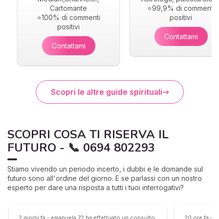
Cartomante
⭐99,9% di commenti
⭐100% di commenti
positivi
positivi
Contattami
Contattami
Scopri le altre guide spirituali
SCOPRI COSA TI RISERVA IL
FUTURO - 📞 0694 802293
Stiamo vivendo un periodo incerto, i dubbi e le domande sul
futuro sono all'ordine del giorno. E se parlassi con un nostro
esperto per dare una risposta a tutti i tuoi interrogativi?
2 giorni fa - emanuela.72 ha effettuato un consulto
20 ore fa - 