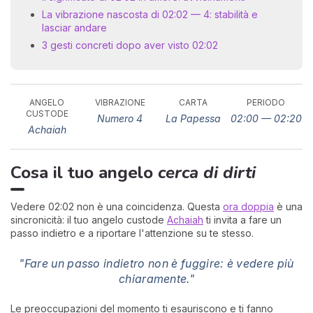
La vibrazione nascosta di 02:02 — 4: stabilità e
lasciar andare
3 gesti concreti dopo aver visto 02:02
ANGELO
VIBRAZIONE
CARTA
PERIODO
CUSTODE
Numero 4
La Papessa
02:00 — 02:20
Achaiah
I 
e
pr
Cosa il tuo angelo
cerca di dirti
r
al
0
Vedere 02:02 non è una coincidenza. Questa
ora doppia
è una
sincronicità: il tuo angelo custode
Achaiah
ti invita a fare un
passo indietro e a riportare l'attenzione su te stesso.
"Fare un passo indietro non è fuggire: è vedere più
chiaramente."
Le preoccupazioni del momento ti esauriscono e ti fanno