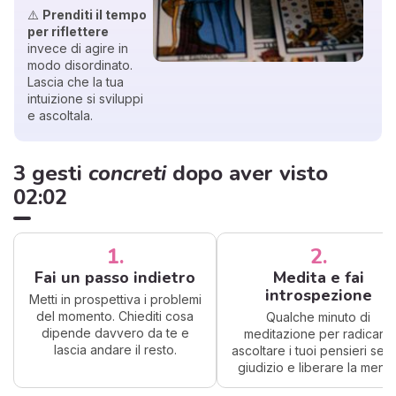
⚠️
Prenditi il tempo
per riflettere
invece di agire in
modo disordinato.
Lascia che la tua
intuizione si sviluppi
e ascoltala.
3 gesti
concreti
dopo aver visto
02:02
1.
2.
Fai un passo indietro
Medita e fai
introspezione
Metti in prospettiva i problemi
del momento. Chiediti cosa
Qualche minuto di
dipende davvero da te e
meditazione per radicarti,
lascia andare il resto.
ascoltare i tuoi pensieri sen
giudizio e liberare la mente