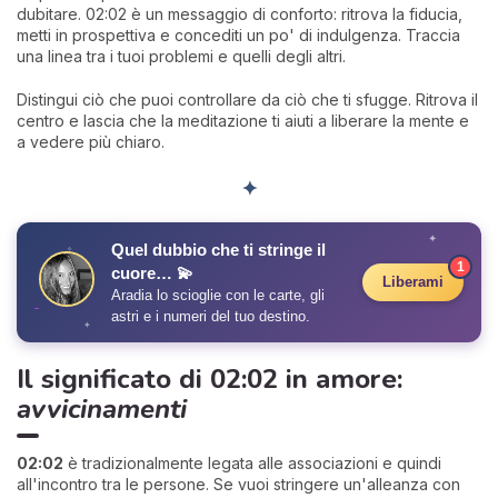
dubitare. 02:02 è un messaggio di conforto: ritrova la fiducia,
metti in prospettiva e concediti un po' di indulgenza. Traccia
una linea tra i tuoi problemi e quelli degli altri.
Distingui ciò che puoi controllare da ciò che ti sfugge. Ritrova il
centro e lascia che la meditazione ti aiuti a liberare la mente e
a vedere più chiaro.
✦
✦
Quel dubbio che ti stringe il
✧
1
cuore… 💫
Liberami
Aradia lo scioglie con le carte, gli
astri e i numeri del tuo destino.
✦
Il significato di 02:02 in amore:
avvicinamenti
02:02
è tradizionalmente legata alle associazioni e quindi
all'incontro tra le persone. Se vuoi stringere un'alleanza con