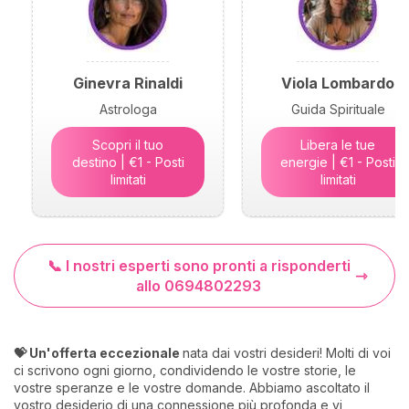
Ginevra Rinaldi
Viola Lombardo
Astrologa
Guida Spirituale
Scopri il tuo
Libera le tue
destino | €1 - Posti
energie | €1 - Posti
limitati
limitati
📞 I nostri esperti sono pronti a risponderti
allo 0694802293
💝 Un'offerta eccezionale
nata dai vostri desideri! Molti di voi
ci scrivono ogni giorno, condividendo le vostre storie, le
vostre speranze e le vostre domande. Abbiamo ascoltato il
vostro desiderio di una connessione più profonda e vi