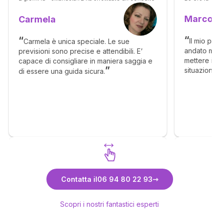
Marco
Carmela
Il mio pr
Carmela è unica speciale. Le sue
andato mol
previsioni sono precise e attendibili. E’
mettere in 
capace di consigliare in maniera saggia e
situazione
di essere una guida sicura.
senso, ma c
molto megl
Scopri Carmela
Contatta il
06 94 80 22 93
Scopri i nostri fantastici esperti