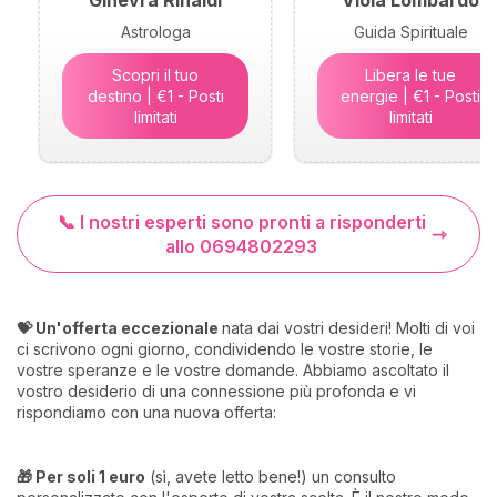
Ginevra Rinaldi
Viola Lombardo
Astrologa
Guida Spirituale
Scopri il tuo
Libera le tue
destino | €1 - Posti
energie | €1 - Posti
limitati
limitati
📞 I nostri esperti sono pronti a risponderti
allo 0694802293
💝 Un'offerta eccezionale
nata dai vostri desideri! Molti di voi
ci scrivono ogni giorno, condividendo le vostre storie, le
vostre speranze e le vostre domande. Abbiamo ascoltato il
vostro desiderio di una connessione più profonda e vi
rispondiamo con una nuova offerta:
🎁 Per soli 1 euro
(sì, avete letto bene!) un consulto