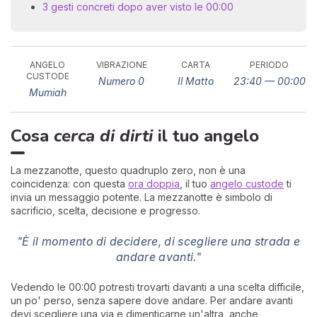
3 gesti concreti dopo aver visto le 00:00
ANGELO
VIBRAZIONE
CARTA
PERIODO
CUSTODE
Numero 0
Il Matto
23:40 — 00:00
Mumiah
Cosa
cerca di dirti
il tuo angelo
I 
e
pr
La mezzanotte, questo quadruplo zero, non è una
r
coincidenza: con questa
ora doppia
, il tuo
angelo custode
ti
al
invia un messaggio potente. La mezzanotte è simbolo di
0
sacrificio, scelta, decisione e progresso.
"È il momento di decidere, di scegliere una strada e
andare avanti."
Vedendo le 00:00 potresti trovarti davanti a una scelta difficile,
un po' perso, senza sapere dove andare. Per andare avanti
devi scegliere una via e dimenticarne un'altra, anche