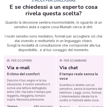
3 MODI PER DIALOGARE
E se chiedessi a un esperto cosa
rivela questa scelta?
Quando la decisione sembra insormontabile, lo sguardo di un
sensitivo aiuta a capire cosa Mumiah cerca di dirti.
I nostri sensitivi sono mediatori, formati per accogliere ciò che
stai vivendo e restituirtelo in un linguaggio chiaro.
Scegli la modalità di consultazione che corrisponde alla tua
disponibilità... e al tuo coraggio del momento.
💌
PER SCOPRIRE
💬
PER SCAMBIARE
Via e-mail
Via chat
Il ritmo del comfort
Il tempo reale senza la
voce
Descrivi il tuo segno e la tua
situazione. Il nostro sensitivo ti
Scambia in diretta con un
scrive una lettura dettagliata
sensitivo, senza la barriera del
entro 24h. Hai tutto il tempo per
telefono. Leggi, scrivi, formuli.
leggerla, rileggerla, tornarci
L'intermediario ideale tra lo
sopra. Nessuna pressione.
scritto e l'intimità della voce.
Tempo
48h massimo