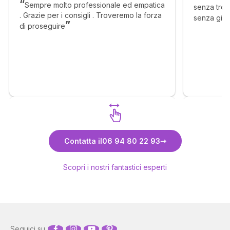
Sempre molto professionale ed empatica
senza tropp
. Grazie per i consigli . Troveremo la forza
senza gira
di proseguire
Scopri Carmela
Contatta il
06 94 80 22 93
Scopri i nostri fantastici esperti
Seguici su