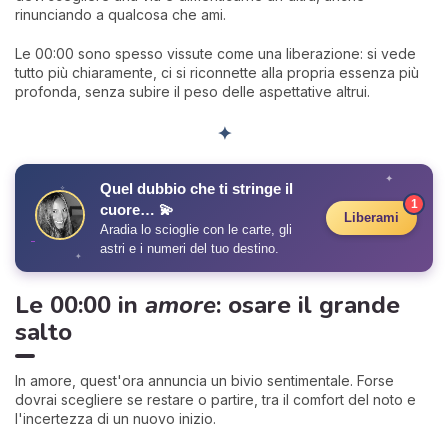
rinunciando a qualcosa che ami.
Le 00:00 sono spesso vissute come una liberazione: si vede
tutto più chiaramente, ci si riconnette alla propria essenza più
profonda, senza subire il peso delle aspettative altrui.
✦
✦
Quel dubbio che ti stringe il
✧
1
cuore… 💫
Liberami
Aradia lo scioglie con le carte, gli
astri e i numeri del tuo destino.
✦
Le 00:00 in
amore
: osare il grande
salto
In amore, quest'ora annuncia un bivio sentimentale. Forse
dovrai scegliere se restare o partire, tra il comfort del noto e
l'incertezza di un nuovo inizio.