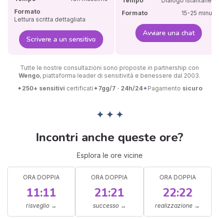
Tempo
Dialogo istantaneo
Formato
Formato
15-25 minuti
Lettura scritta dettagliata
Avviare una chat
Scrivere a un sensitivo
Tutte le nostre consultazioni sono proposte in partnership con
Wengo
, piattaforma leader di sensitività e benessere dal 2003.
✦
250+ sensitivi
certificati
✦
7gg/7 · 24h/24
✦
Pagamento
sicuro
✦ ✦ ✦
Incontri anche queste ore?
Esplora le ore vicine
ORA DOPPIA
ORA DOPPIA
ORA DOPPIA
11:11
21:21
22:22
risveglio
→
successo
→
realizzazione
→