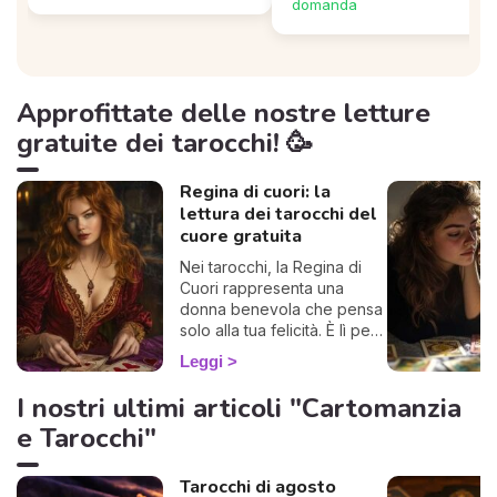
domanda
Approfittate delle nostre letture
gratuite dei tarocchi! 🥳
Regina di cuori: la
lettura dei tarocchi del
cuore gratuita
Nei tarocchi, la Regina di
Cuori rappresenta una
donna benevola che pensa
solo alla tua felicità. È lì per
metterti in guardia o
Leggi
consigliarti le migliori
decisioni da prendere oggi.
I nostri ultimi articoli "Cartomanzia
Concentrati, estrai una carta
e Tarocchi"
e scopri cosa ha da dirti la
Regina di Cuori.
Tarocchi di agosto