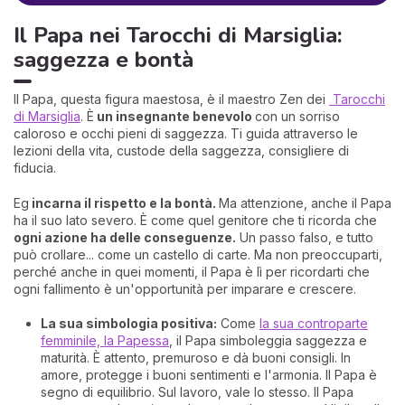
Il Papa nei Tarocchi di Marsiglia:
saggezza e bontà
Il Papa, questa figura maestosa, è il maestro Zen dei
Tarocchi
di Marsiglia
. È
un insegnante benevolo
con un sorriso
caloroso e occhi pieni di saggezza. Ti guida attraverso le
lezioni della vita, custode della saggezza, consigliere di
fiducia.
Eg
incarna il rispetto e la bontà.
Ma attenzione, anche il Papa
ha il suo lato severo. È come quel genitore che ti ricorda che
ogni azione ha delle conseguenze.
Un passo falso, e tutto
può crollare... come un castello di carte. Ma non preoccuparti,
perché anche in quei momenti, il Papa è lì per ricordarti che
ogni fallimento è un'opportunità per imparare e crescere.
La sua simbologia positiva:
Come
la sua controparte
femminile, la Papessa
, il Papa simboleggia saggezza e
maturità. È attento, premuroso e dà buoni consigli. In
amore, protegge i buoni sentimenti e l'armonia. Il Papa è
segno di equilibrio. Sul lavoro, vale lo stesso. Il Papa