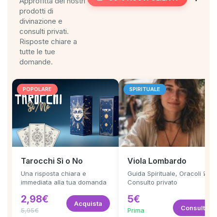
Approfitta dei nostri
prodotti di
divinazione e
consulti privati.
Risposte chiare a
tutte le tue
domande.
POPOLARE
SPIRITUALE
Tarocchi Sì o No
Viola Lombardo
Una risposta chiara e
Guida Spirituale, Oracoli 💫
immediata alla tua domanda
Consulto privato
2,98€
5€
Acquista
Consulta
5,95€
Prima