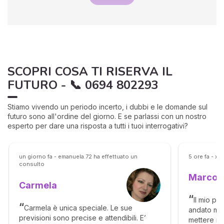
SCOPRI COSA TI RISERVA IL
FUTURO - 📞 0694 802293
Stiamo vivendo un periodo incerto, i dubbi e le domande sul
futuro sono all'ordine del giorno. E se parlassi con un nostro
esperto per dare una risposta a tutti i tuoi interrogativi?
un giorno fa - emanuela.72 ha effettuato un
5 ore fa - x
consulto
Marco
Carmela
Il mio pr
Carmela è unica speciale. Le sue
andato mol
previsioni sono precise e attendibili. E’
mettere in 