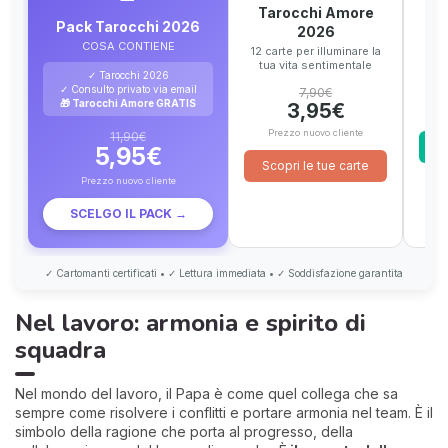
Tarocchi Amore
T
Pack Tarocchi 2026
2026
12 c
COSA CONTIENE
gl
12 carte per illuminare la
tua vita sentimentale
✓ Tarocchi 2026
✓ Consulto privato via email
7,90€
🎁 Tarocchi Amore GRATIS
3,95€
P
Prezzo nuovo cliente
11,90€
S
5,95€
Scopri le tue carte
Prezzo nuovo cliente
SCELGO IL PACK →
✓ Cartomanti certificati • ✓ Lettura immediata • ✓ Soddisfazione garantita
Nel lavoro: armonia e spirito di
squadra
Nel mondo del lavoro, il Papa è come quel collega che sa
sempre come risolvere i conflitti e portare armonia nel team. È il
simbolo della ragione che porta al progresso, della