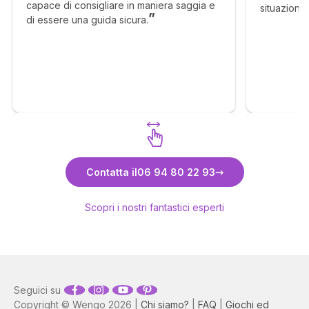
capace di consigliare in maniera saggia e
situazione
di essere una guida sicura.
senso, ma c
molto megl
Scopri Carmela
Contatta il
06 94 80 22 93
Scopri i nostri fantastici esperti
Seguici su
Copyright © Wengo 2026 |
Chi siamo?
|
FAQ
|
Giochi ed