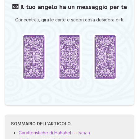
💌 Il tuo angelo ha un messaggio per te
Concentrati, gira le carte e scopri cosa desidera dirti.
I 
e
pr
r
al
0
SOMMARIO DELL'ARTICOLO
Caratteristiche di Hahahel — הההאל