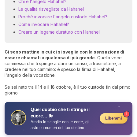
Chi è l'angelo Hahahel?
Le qualità risvegliate da Hahahel
Perché invocare l'angelo custode Hahahel?
Come invocare Hahahel?
Creare un legame duraturo con Hahahel
Ci sono mattine in cui ci si sveglia con la sensazione di
essere chiamati a qualcosa di più grande.
Quella voce
sommessa che ti spinge a dare un senso, a trasmettere, a
credere nel tuo cammino: è spesso la firma di Hahahel,
l'angelo della vocazione.
Se sei nato tra il 14 e il 18 ottobre, è il tuo custode fin dal primo
giorno.
✦
Quel dubbio che ti stringe il
✧
1
cuore… 💫
Liberami
Aradia lo scioglie con le carte, gli
astri e i numeri del tuo destino.
✦