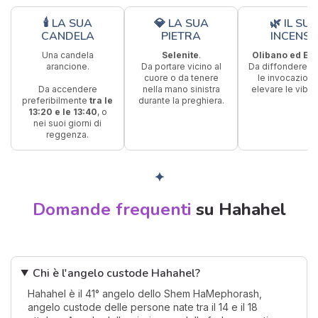
🕯 LA SUA
💎 LA SUA
🌿 IL SU
CANDELA
PIETRA
INCENS
Una candela
Selenite
.
Olibano ed Ele
arancione.
Da portare vicino al
Da diffondere d
cuore o da tenere
le invocazioni
Da accendere
nella mano sinistra
elevare le vibra
preferibilmente
tra le
durante la preghiera.
13:20 e le 13:40
, o
nei suoi giorni di
reggenza.
✦
Domande frequenti
su Hahahel
Chi è l'angelo custode Hahahel?
Hahahel è il 41° angelo dello Shem HaMephorash,
angelo custode delle persone nate tra il 14 e il 18