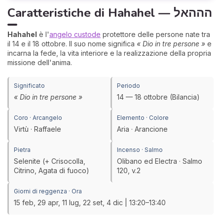
Caratteristiche di Hahahel — הההאל
Hahahel
è l'
angelo custode
protettore delle persone nate tra
il 14 e il 18 ottobre. Il suo nome significa
« Dio in tre persone »
e
incarna la fede, la vita interiore e la realizzazione della propria
missione dell'anima.
Significato
Periodo
« Dio in tre persone »
14 — 18 ottobre (Bilancia)
Coro · Arcangelo
Elemento · Colore
Virtù · Raffaele
Aria · Arancione
Pietra
Incenso · Salmo
Selenite (+ Crisocolla,
Olibano ed Electra · Salmo
Citrino, Agata di fuoco)
120, v.2
Giorni di reggenza · Ora
15 feb, 29 apr, 11 lug, 22 set, 4 dic | 13:20–13:40