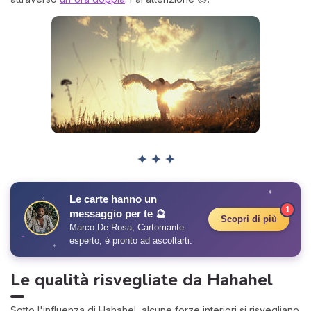
✦ ✦ ✦
✦
Le carte hanno un
✧
1
messaggio per te 🔮
Scopri di più
Marco De Rosa, Cartomante
esperto, è pronto ad ascoltarti.
✦
Le qualità risvegliate da Hahahel
Sotto l'influenza di Hahahel, alcune forze interiori si risvegliano