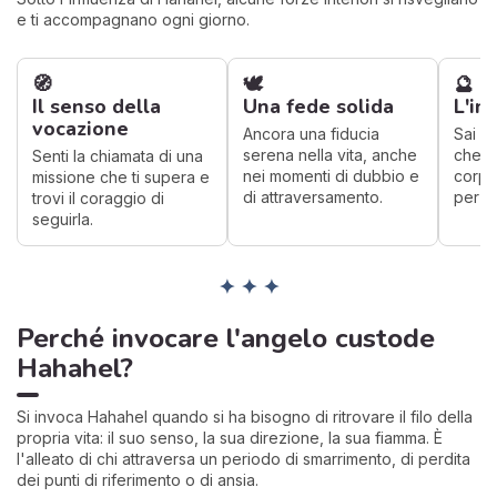
e ti accompagnano ogni giorno.
🧭
🕊️
🔮
Il senso della
Una fede solida
L'in
vocazione
Ancora una fiducia
Sai is
serena nella vita, anche
che è
Senti la chiamata di una
nei momenti di dubbio e
corpo
missione che ti supera e
di attraversamento.
per gli
trovi il coraggio di
seguirla.
✦ ✦ ✦
Perché invocare l'angelo custode
Hahahel?
Si invoca Hahahel quando si ha bisogno di ritrovare il filo della
propria vita: il suo senso, la sua direzione, la sua fiamma. È
l'alleato di chi attraversa un periodo di smarrimento, di perdita
dei punti di riferimento o di ansia.