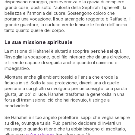
dispensano coraggio, perseveranza e la grazia di compiere
grandi cose, posti sotto l'autorità della Sephirah Tiphereth, la
bellezza e l'armonia del cuore. Sostengono coloro che
portano una vocazione. Il suo arcangelo reggente è Raffaele, il
grande guaritore, la cui luce verde lenisce le ferite dell'anima
tanto quanto quelle del corpo.
La sua missione spirituale
La missione di Hahahel è aiutarti a scoprire
perché sei qui
.
Risveglia la vocazione, quel filo interiore che dà una direzione,
e ti rende capace di seguirla anche quando il cammino è
impegnativo.
Allontana anche gli ambienti tossici e l'ansia che erode la
fiducia in sé. Sotto la sua protezione, diventi una di quelle
persone a cui gli altri si rivolgono per un consiglio, una parola
giusta, un po' di luce. Hahahel trasforma la generosità in una
forza di trasmissione: ciò che hai ricevuto, ti spinge a
condividerlo.
Se Hahahel è il tuo angelo protettore, sappi che veglia sempre
su di te, ovunque tu sia. Può persino decidere di inviarti un
messaggio quando ritiene che tu abbia bisogno di ascoltarlo,
attraverso
un'ora doppia
. Fai attenzione 😉.