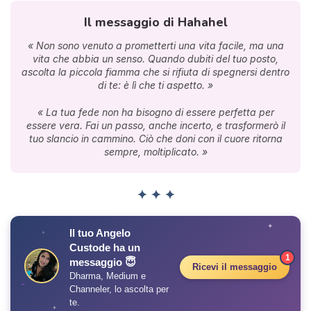
Il messaggio di Hahahel
« Non sono venuto a prometterti una vita facile, ma una
vita che abbia un senso. Quando dubiti del tuo posto,
ascolta la piccola fiamma che si rifiuta di spegnersi dentro
di te: è lì che ti aspetto. »
« La tua fede non ha bisogno di essere perfetta per
essere vera. Fai un passo, anche incerto, e trasformerò il
tuo slancio in cammino. Ciò che doni con il cuore ritorna
sempre, moltiplicato. »
✦ ✦ ✦
✦
Il tuo Angelo
✧
Custode ha un
1
messaggio 😇
Ricevi il messaggio
Dharma, Medium e
Channeler, lo ascolta per
te.
✦