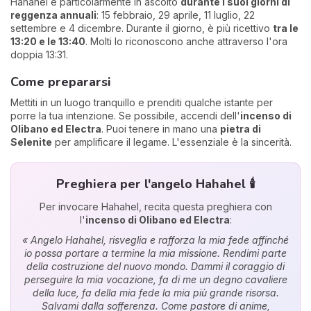
Hahahel è particolarmente in ascolto
durante i suoi giorni di
reggenza annuali
: 15 febbraio, 29 aprile, 11 luglio, 22
settembre e 4 dicembre. Durante il giorno, è più ricettivo
tra le
13:20 e le 13:40
. Molti lo riconoscono anche attraverso l'ora
doppia 13:31.
Come prepararsi
Mettiti in un luogo tranquillo e prenditi qualche istante per
porre la tua intenzione. Se possibile, accendi dell'
incenso di
Olibano ed Electra
. Puoi tenere in mano una
pietra di
Selenite
per amplificare il legame. L'essenziale è la sincerità.
Preghiera per l'angelo Hahahel 🕯️
Per invocare Hahahel, recita questa preghiera con
l'
incenso di Olibano ed Electra
:
« Angelo Hahahel, risveglia e rafforza la mia fede affinché
io possa portare a termine la mia missione. Rendimi parte
della costruzione del nuovo mondo. Dammi il coraggio di
perseguire la mia vocazione, fa di me un degno cavaliere
della luce, fa della mia fede la mia più grande risorsa.
Salvami dalla sofferenza. Come pastore di anime,