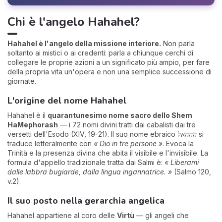
Chi è l'angelo Hahahel?
Hahahel è l'angelo della missione interiore.
Non parla
soltanto ai mistici o ai credenti: parla a chiunque cerchi di
collegare le proprie azioni a un significato più ampio, per fare
della propria vita un'opera e non una semplice successione di
giornate.
L'origine del nome Hahahel
Hahahel è il
quarantunesimo nome sacro dello Shem
HaMephorash
— i 72 nomi divini tratti dai cabalisti dai tre
versetti dell'Esodo (XIV, 19-21). Il suo nome ebraico
הההאל
si
traduce letteralmente con
« Dio in tre persone »
. Evoca la
Trinità e la presenza divina che abita il visibile e l'invisibile. La
formula d'appello tradizionale tratta dai Salmi è:
« Liberami
dalle labbra bugiarde, dalla lingua ingannatrice. »
(Salmo 120,
v.2).
Il suo posto nella gerarchia angelica
Hahahel appartiene al coro delle
Virtù
— gli angeli che