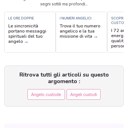
segni sottili ma profondi...
LE ORE DOPPIE
I NUMERI ANGELICI
SCOPRIRE
CUSTODI
Le sincronicità
Trova il tuo numero
I 72 ang
portano messaggi
angelico e la tua
energie 
spirituali del tuo
missione di vita →
qualità 
angelo →
persona
Ritrova tutti gli articoli su questo
argomento :
Angelo custode
Angeli custodi