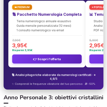
👑 PREMIUM
⭐ POPOLAR
🔢 Pacchetto Numerologia Completa
📊 Tema 
Tema numerologico annuale esaustivo
Studio an
Guida mensile personalizzata (12 mesi)
Analisi d
1 consulto numerologico via email
PDF ricca
7,90€
5,90€
3,95€
2,95€
Risparmi 3,95€
Risparmi 2,9
👉 Scopri l'offerta
🔢 Analisi pitagoriche elaborate da numerologi certificati · ⭐
4,8/5
✨ Comprendi le frequenze vibratorie del tuo percorso · 🎁 -50%
Anno Personale 3: obiettivi cristallini