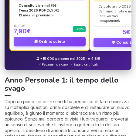
Consulto via email
(5€)
Calcolo anno 2026
Tema 2026 PDF
(5,90€)
Cammino di vita e mis
12 mesi di previsioni
Cicli karmici
Compatibilità
10,90€
-28%
7,90€
5€
🎁 Ordino subito
💬 Consulta 
🔮 +15 000 persone nel 2025 · ⭐ 4,8/5
✓ Pagamento sicuro · ✓ Esperti certificati
Anno Personale 1: il tempo dello
svago
Dopo un primo semestre che ti ha permesso di fare chiarezza
su molteplici questioni ormai obsolete e di instaurare un nuovo
equilibrio, è giunto il momento di abbracciare un ritmo più
epicureo. Senza mai perdere di vista i tuoi traguardi, proverai
un senso di sollievo che ti inviterà a goderti i frutti del tuo
operato. Il desiderio di armonia ti condurrà verso relazioni