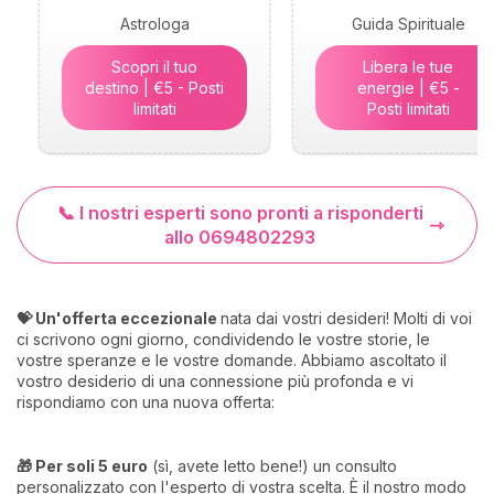
Astrologa
Guida Spirituale
Scopri il tuo
Libera le tue
destino | €5 - Posti
energie | €5 -
limitati
Posti limitati
📞 I nostri esperti sono pronti a risponderti
allo 0694802293
💝 Un'offerta eccezionale
nata dai vostri desideri! Molti di voi
ci scrivono ogni giorno, condividendo le vostre storie, le
vostre speranze e le vostre domande. Abbiamo ascoltato il
vostro desiderio di una connessione più profonda e vi
rispondiamo con una nuova offerta:
🎁 Per soli 5 euro
(sì, avete letto bene!) un consulto
personalizzato con l'esperto di vostra scelta. È il nostro modo