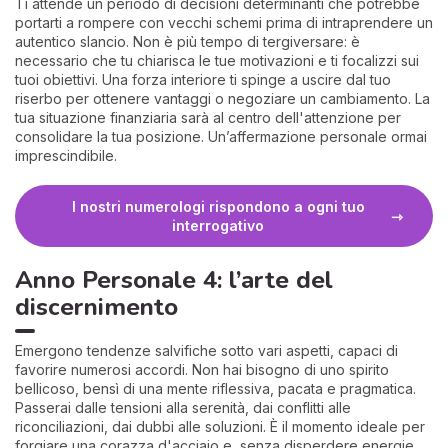
Ti attende un periodo di decisioni determinanti che potrebbe
portarti a rompere con vecchi schemi prima di intraprendere un
autentico slancio. Non è più tempo di tergiversare: è
necessario che tu chiarisca le tue motivazioni e ti focalizzi sui
tuoi obiettivi. Una forza interiore ti spinge a uscire dal tuo
riserbo per ottenere vantaggi o negoziare un cambiamento. La
tua situazione finanziaria sarà al centro dell'attenzione per
consolidare la tua posizione. Un’affermazione personale ormai
imprescindibile.
I nostri numerologi rispondono a ogni tuo
interrogativo
Anno Personale 4: l’arte del
discernimento
Emergono tendenze salvifiche sotto vari aspetti, capaci di
favorire numerosi accordi. Non hai bisogno di uno spirito
bellicoso, bensì di una mente riflessiva, pacata e pragmatica.
Passerai dalle tensioni alla serenità, dai conflitti alle
riconciliazioni, dai dubbi alle soluzioni. È il momento ideale per
forgiare una corazza d'acciaio e, senza disperdere energie,