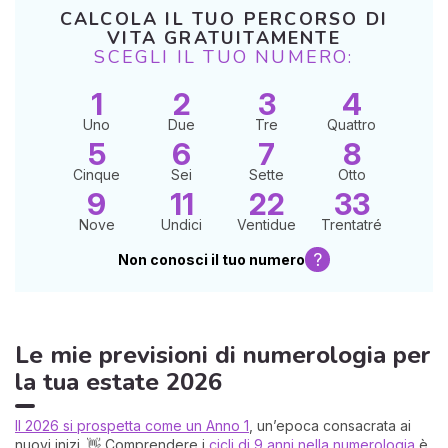
CALCOLA IL TUO PERCORSO DI
VITA GRATUITAMENTE
SCEGLI IL TUO NUMERO:
1
2
3
4
Uno
Due
Tre
Quattro
5
6
7
8
Cinque
Sei
Sette
Otto
9
11
22
33
I 
e
Nove
Undici
Ventidue
Trentatré
pr
?
r
Non conosci il tuo numero
al
0
Le mie previsioni di numerologia per
la tua estate 2026
Il 2026 si prospetta come un Anno 1
, un’epoca consacrata ai
nuovi inizi. 👋 Comprendere i
cicli di 9 anni nella numerologia
è