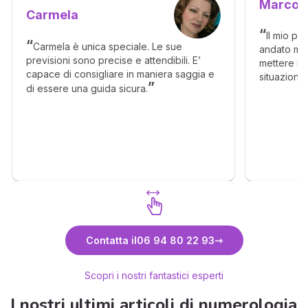
Marco
Carmela
Il mio pr
Carmela è unica speciale. Le sue
andato mol
previsioni sono precise e attendibili. E’
mettere in 
capace di consigliare in maniera saggia e
situazione
di essere una guida sicura.
senso, ma c
molto megl
Scopri Carmela
Contatta il
06 94 80 22 93
Scopri i nostri fantastici esperti
I nostri ultimi articoli di numerologia