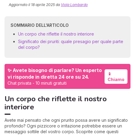
Aggiornato il
18 aprile 2025
da
Viola Lombardo
SOMMARIO DELL'ARTICOLO
Un corpo che riflette il nostro interiore
Significato dei pruriti: quale presagio per quale parte
del corpo?
I 
e
✨ Avete bisogno di parlare? Un esperto
pr
📱
vi risponde in diretta 24 ore su 24.
r
Chiamo
Chat privata - 10 minuti gratuiti
al
0
Un corpo che riflette il nostro
interiore
Avete mai pensato che ogni prurito possa avere un significato
profondo? Ogni pizzicore o irritazione potrebbe essere un
messaggio sottile del vostro corpo. Scoprite come questi