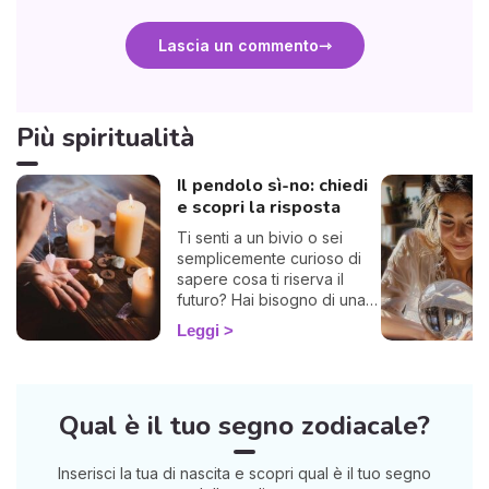
Lascia un commento
Più spiritualità
Il pendolo sì-no: chiedi
e scopri la risposta
Ti senti a un bivio o sei
semplicemente curioso di
sapere cosa ti riserva il
futuro? Hai bisogno di una
risposta chiara? Allora sei
Leggi
nel posto giusto! Ti invito a
esplorare l'affascinante
mondo del pendolo
divinatorio, che ti darà
Qual è il tuo segno zodiacale?
risposte affermative o
negative. Che tu sia alle
prime armi o già un devoto,
Inserisci la tua di nascita e scopri qual è il tuo segno
potrebbe illuminarti in modo