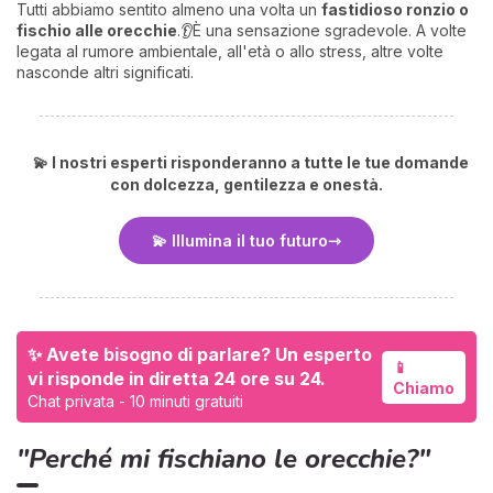
Tutti abbiamo sentito almeno una volta un
fastidioso ronzio o
fischio alle orecchie
.👂È una sensazione sgradevole. A volte
legata al rumore ambientale, all'età o allo stress, altre volte
nasconde altri significati.
💫 I nostri esperti risponderanno a tutte le tue domande
con dolcezza, gentilezza e onestà.
I 
💫 Illumina il tuo futuro
e
pr
r
al
0
✨ Avete bisogno di parlare? Un esperto
📱
vi risponde in diretta 24 ore su 24.
Chiamo
Chat privata - 10 minuti gratuiti
"Perché mi fischiano le orecchie?"