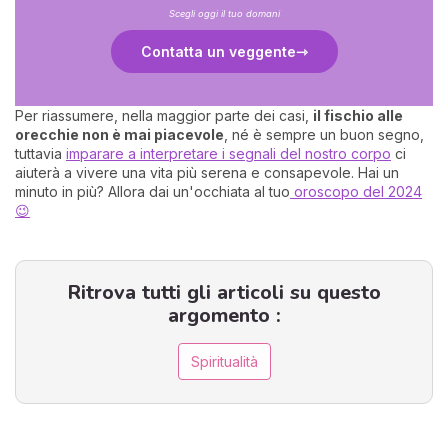
Scegli oggi il tuo domani
Contatta un veggente
Per riassumere, nella maggior parte dei casi,
il fischio alle
orecchie non è mai piacevole
, né è sempre un buon segno,
tuttavia
imparare a interpretare i segnali del nostro corpo
ci
aiuterà a vivere una vita più serena e consapevole. Hai un
minuto in più? Allora dai un'occhiata al tuo
oroscopo del 2024
😉
Ritrova tutti gli articoli su questo
argomento :
Spiritualità