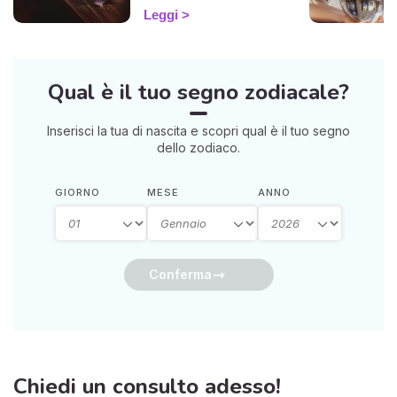
risposta chiara? Allora sei
Leggi
nel posto giusto! Ti invito a
esplorare l'affascinante
mondo del pendolo
divinatorio, che ti darà
Qual è il tuo segno zodiacale?
risposte affermative o
negative. Che tu sia alle
prime armi o già un devoto,
Inserisci la tua di nascita e scopri qual è il tuo segno
potrebbe illuminarti in modo
dello zodiaco.
sorprendente.
GIORNO
MESE
ANNO
Conferma
Chiedi un consulto adesso!