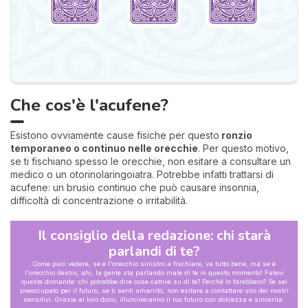
Che cos'è l'acufene?
Esistono ovviamente cause fisiche per questo
ronzio
temporaneo o continuo nelle orecchie
. Per questo motivo,
se ti fischiano spesso le orecchie, non esitare a consultare un
medico o un otorinolaringoiatra. Potrebbe infatti trattarsi di
acufene: un brusio continuo che può causare insonnia,
difficoltà di concentrazione o irritabilità.
Il consiglio della redazione: chi starà
parlandi di te?
Come puoi vedere, se è l'orecchio sinistro a fischiare, va tutto bene, ma se è
l'orecchio destro, ahi, la gente sta parlando male di te in questo momento! Fatevi
queste domande: chi potrebbe dire cose cattive su di te? Perché lo farebbero? Se sei
preoccupato per il futuro, se ti senti smarrito, non esitare a contattare uno dei nostri
sensitivi. Grazie al loro dono, illumineranno il tuo futuro con dolcezza e sincerità.