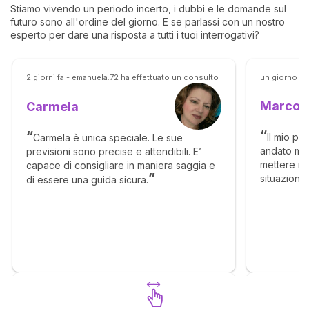
Stiamo vivendo un periodo incerto, i dubbi e le domande sul
futuro sono all'ordine del giorno. E se parlassi con un nostro
esperto per dare una risposta a tutti i tuoi interrogativi?
2 giorni fa - emanuela.72 ha effettuato un consulto
un giorno fa
Marco
Carmela
Il mio pr
Carmela è unica speciale. Le sue
andato mol
previsioni sono precise e attendibili. E’
mettere in 
capace di consigliare in maniera saggia e
situazione
di essere una guida sicura.
senso, ma c
molto megl