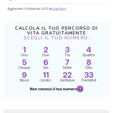
Aggiornato il
9 febbraio 2021
da
Lisa Ferri
CALCOLA IL TUO PERCORSO DI
VITA GRATUITAMENTE
SCEGLI IL TUO NUMERO:
1
2
3
4
I 
Uno
Due
Tre
Quattro
e
5
6
7
8
pr
r
Cinque
Sei
Sette
Otto
al
9
11
22
33
0
Nove
Undici
Ventidue
Trentatré
?
Non conosci il tuo numero