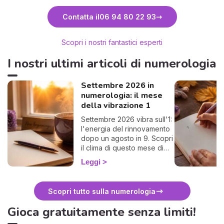
Scopri Carmela
Contatta il
06 94 80 22 93
Scopri i nostri fantastici esperti
I nostri ultimi articoli di numerologia
Settembre 2026 in
numerologia: il mese
della vibrazione 1
Settembre 2026 vibra sull'1:
l'energia del rinnovamento
dopo un agosto in 9. Scopri
il clima di questo mese di
rientro e come
Leggi
approfittarne. 🌱
Scopri tutto sulla numerologia
Gioca gratuitamente senza limiti!