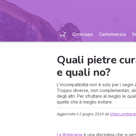
Oroscopo
Cartomanzia
S
Quali pietre cu
e quali no?
L'incompatibilità non è solo per i segni 
Troppo diverse, non complementari, alcu
degli altri. Per sfruttare al meglio le qu
quelle che è meglio evitare.
Aggiornato il
2 giugno 2024
da
Viola Lombard
La litoterapia
è una disciplina che si ser