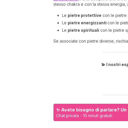
stesso chakra e con la stessa energia, a
Le
pietre protettive
con le pietre p
Le
p
ietre energizzanti
con le pie
Le
pietre spirituali
con le pietre spi
Se associate con pietre diverse, rischia
💫 I nostri e
✨ Avete bisogno di parlare? Un e
Chat privata - 10 minuti gratuiti