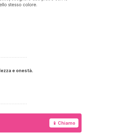
ello stesso colore.
lezza e onestà.
I 
e
pr
r
al
0
📱 Chiamo