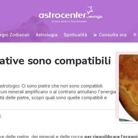
egni Zodiacali
Astrologia
Spiritualità
💫 Consulta ora
🥂
rative sono compatibili
astrologici. Ci sono pietre che non sono compatibili.
ni minerali amplificano o al contrario annullano l'energia
alità delle pietre, scopri quali sono quelle compatibili e
o
ve delle pietre, dei minerali e delle rocce
per riequilibrare l’orga