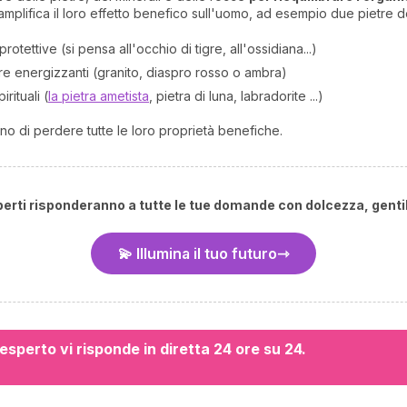
mplifica il loro effetto benefico sull'uomo, ad esempio due pietre d
rotettive (si pensa all'occhio di tigre, all'ossidiana...)
tre energizzanti (granito, diaspro rosso o ambra)
rituali (
la pietra ametista
, pietra di luna, labradorite ...)
no di perdere tutte le loro proprietà benefiche.
sperti risponderanno a tutte le tue domande con dolcezza, genti
💫 Illumina il tuo futuro
sperto vi risponde in diretta 24 ore su 24.