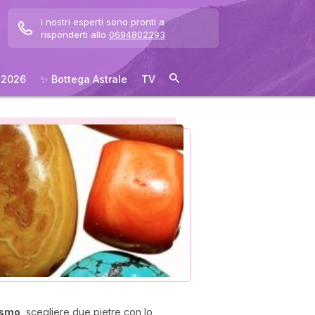
I nostri esperti sono pronti a
risponderti allo
0694802293
 2026
✨ Bottega Astrale
TV
nismo
, scegliere due pietre con lo