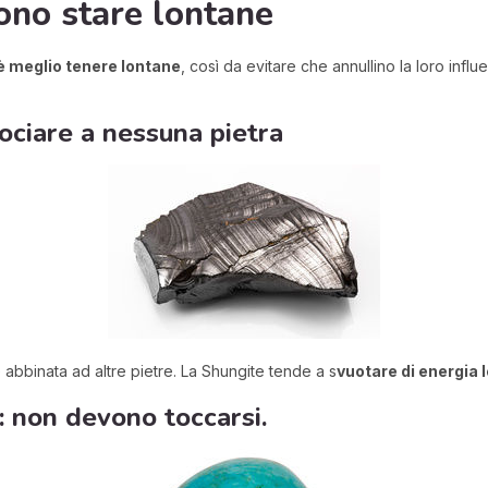
ono stare lontane
 è meglio tenere lontane
, così da evitare che annullino la loro inf
ociare a nessuna pietra
abbinata ad altre pietre. La Shungite tende a s
vuotare di energia l
: non devono toccarsi.