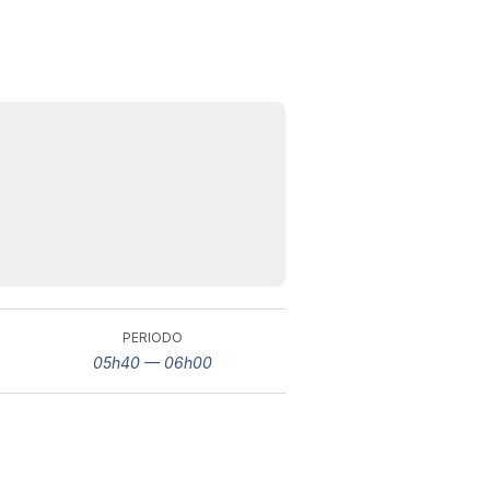
I 
e
PERIODO
pr
r
05h40 — 06h00
al
0