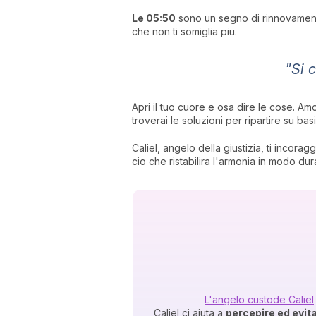
Le 05:50
sono un segno di rinnovamento 
che non ti somiglia piu.
"Si 
Apri il tuo cuore e osa dire le cose. Am
troverai le soluzioni per ripartire su bas
Caliel, angelo della giustizia, ti incor
cio che ristabilira l'armonia in modo dur
L'angelo custode Caliel
Caliel ci aiuta a
percepire ed evita