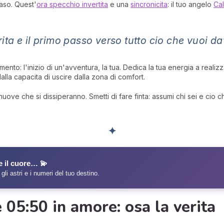
aso. Quest'
ora specchio invertita
e una
sincronicita
: il tuo angelo
Cal
rita e il primo passo verso tutto cio che vuoi da
to: l'inizio di un'avventura, la tua. Dedica la tua energia a reali
alla capacita di uscire dalla zona di comfort.
ove che si dissiperanno. Smetti di fare finta: assumi chi sei e cio che
✦
e il cuore… 💫
 gli astri e i numeri del tuo destino.
le 05:50 in amore: osa la verita