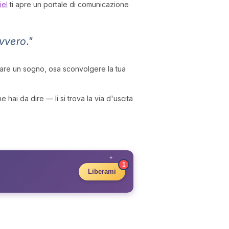
iel
ti apre un portale di comunicazione
vvero."
zzare un sogno, osa sconvolgere la tua
 hai da dire — li si trova la via d'uscita
✦
1
Liberami