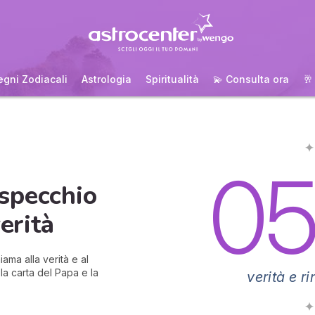
egni Zodiacali
Astrologia
Spiritualità
💫 Consulta ora
🥂
✦
0
specchio
erità
iama alla verità e al
la carta del Papa e la
verità e 
✦