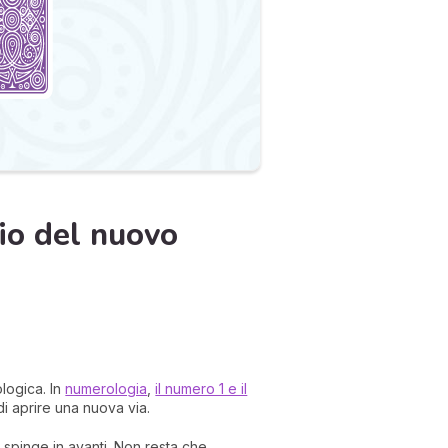
io del nuovo
logica. In
numerologia
,
il numero 1 e il
di aprire una nuova via.
 spinge in avanti. Non resta che