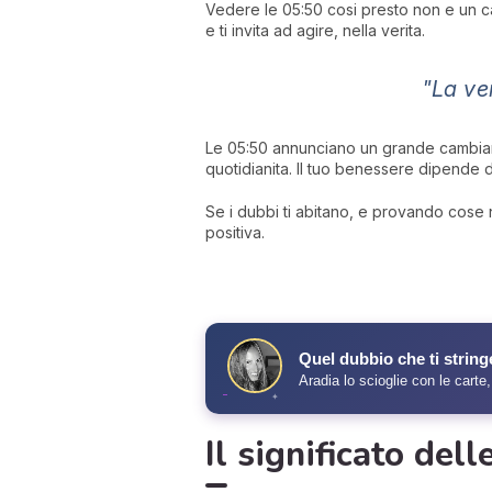
Vedere le 05:50 cosi presto non e un c
e ti invita ad agire, nella verita.
"La ve
Le 05:50 annunciano un grande cambiamen
quotidianita. Il tuo benessere dipende d
Se i dubbi ti abitano, e provando cose nu
positiva.
✧
Quel dubbio che ti string
Aradia lo scioglie con le carte,
✦
Il significato del