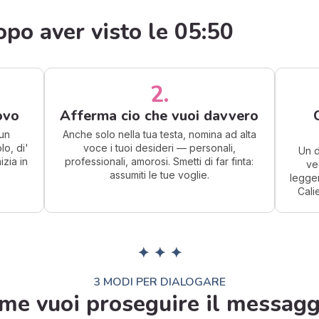
po aver visto le 05:50
2.
ovo
Afferma cio che vuoi davvero
un
Anche solo nella tua testa, nomina ad alta
o, di'
voce i tuoi desideri — personali,
Un d
izia in
professionali, amorosi. Smetti di far finta:
ve
assumiti le tue voglie.
leggen
Cali
✦ ✦ ✦
3 MODI PER DIALOGARE
me vuoi proseguire il messagg