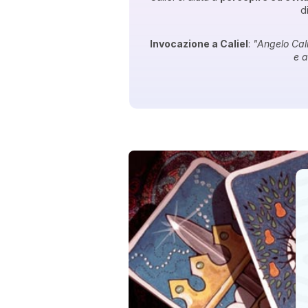
d
Invocazione a Caliel
:
"Angelo Cali
e a