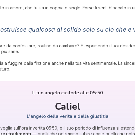
in amore, che tu sia in coppia o single. Forse ti senti bloccato in u
costruisce qualcosa di solido solo su cio che e 
ore da confessare, routine da cambiare? E esprimendo i tuoi desideri,
i piu sane.
aggia a fuggire dalla finzione anche nella tua vita sentimentale. La s
aturo.
Il tuo angelo custode alle 05:50
Caliel
L'angelo della verita e della giustizia
veglia sull'ora invertita 05:50, e il suo periodo di influenza si esten
re i tradimenti
— quelli che potremmo subire come quelli che potr