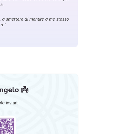
a.
e, a smettere di mentire a me stesso
ta."
angelo 👼
e inviarti