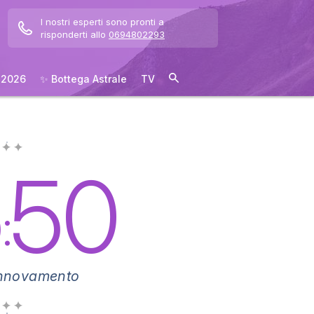
I nostri esperti sono pronti a
risponderti allo
0694802293
 2026
✨ Bottega Astrale
TV
 ✦ ✦
5
50
:
rinnovamento
 ✦ ✦