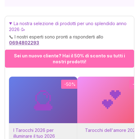
La nostra selezione di prodotti per uno splendido anno
2026 🥳
📞 I nostri esperti sono pronti a risponderti allo
0694802293
Sei un nuovo cliente? Hai il 50% di sconto su tutti i
nostri prodotti!
-50%
-5
🔮
💕
I Tarocchi 2026 per
Tarocchi dell'amore 2026
illuminare il tuo 2026