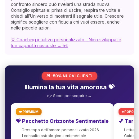
confronto sincero può rivelarti una strada nuova.
Consiglio spirituale: prima di uscire, respira tre volte e
chiedi all’Universo di mostrarti il segnale utile. Crescere
significa scegliere con fiducia chi vuoi essere, anche
nelle piccole azioni.
💡 Coaching intuitivo personalizzato - Nico sviluppa le
tue capacità nascoste → 5€
🎁 -50% NUOVI CLIENTI
Illumina la tua vita amorosa 💝
👉 Scorri per scoprire →
👑 PREMIUM
⭐ POPOLA
💝 Pacchetto Orizzonte Sentimentale
💕 Taro
Oroscopo dell'amore personalizzato 2026
Lettura
1 consulto astrologico sentimentale
Guida agl