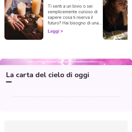
Ti senti a un bivio o sei
semplicemente curioso di
sapere cosa ti riserva il
futuro? Hai bisogno di una
risposta chiara? Allora sei
Leggi
nel posto giusto! Ti invito a
esplorare l'affascinante
mondo del pendolo
divinatorio, che ti darà
Aquarius
Scorpio
Sagittarius
risposte affermative o
Capricorn
Pisces
Libra
Aries
Virgo
Taurus
negative. Che tu sia alle
Leo
Cancer
Gemini
prime armi o già un devoto,
La carta del cielo di oggi
potrebbe illuminarti in modo
sorprendente.