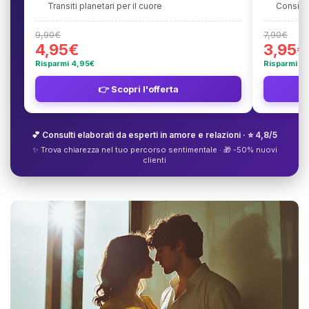
Transiti planetari per il cuore
Consigli
9,90€
7,90€
4,95€
3,95€
Risparmi 4,95€
Risparmi 3
👉 Scopri l'offerta
💕 Consulti elaborati da esperti in amore e relazioni · ⭐ 4,8/5
✨ Trova chiarezza nel tuo percorso sentimentale · 🎁 -50% nuovi
clienti