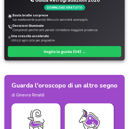
🪐 Guida Retrogradazioni 2026
DOWNLOAD GRATUITO
Basta brutte sorprese
🌟
Sai esattamente quando Mercurio seminerà scompiglio
Decisioni illuminate
🪐
Comprendi perché certi periodi richiedono maggiore prudenza
Una crescita accelerata
⭐
Utilizzi ogni ciclo per progredire
Voglio la guida (0€) →
Guarda l'oroscopo di un altro segno
di Ginevra Rinaldi