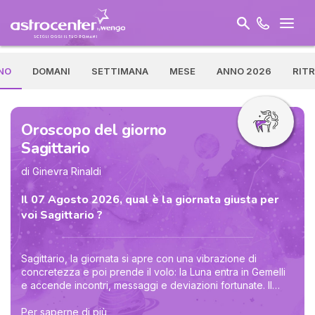
NO
DOMANI
SETTIMANA
MESE
ANNO 2026
RIT
Oroscopo del giorno
Sagittario
di Ginevra Rinaldi
Il 07 Agosto 2026, qual è la giornata giusta per
voi Sagittario ?
Sagittario, la giornata si apre con una vibrazione di
concretezza e poi prende il volo: la Luna entra in Gemelli
e accende incontri, messaggi e deviazioni fortunate. Il
trigono Sole-Saturno ti aiuta a trasformare un’idea brillante
in un piccolo passo reale: conferma quell’appuntamento,
Per saperne di più