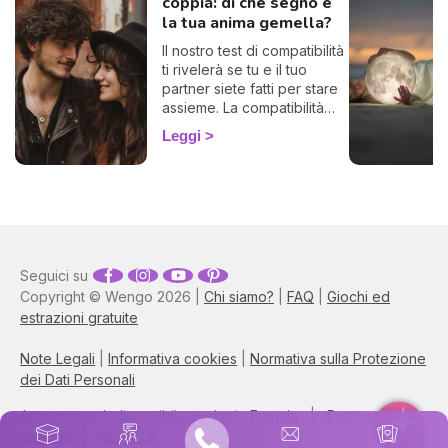
coppia: di che segno è
la tua anima gemella?
Il nostro test di compatibilità
ti rivelerà se tu e il tuo
partner siete fatti per stare
assieme. La compatibilità
zodiacale è uno strumento
Leggi
formidabile per scoprire di
che segno è la tua anima
gemella, la persona perfetta
con la quale trascorrere
tutta la tua vita. Calcola
gratuitamente la tua affinità
di coppia, ti basterà
Seguici su
conoscere il tuo segno e
Copyright © Wengo 2026 |
Chi siamo?
|
FAQ
|
Giochi ed
quello del tuo partner o
aspirante tale. 💓
estrazioni gratuite
Note Legali
|
Informativa cookies
|
Normativa sulla Protezione
dei Dati Personali
Astrocenter è disponibile anche in
Francia
|
Portogalllo
|
Spagna
|
USA / UK