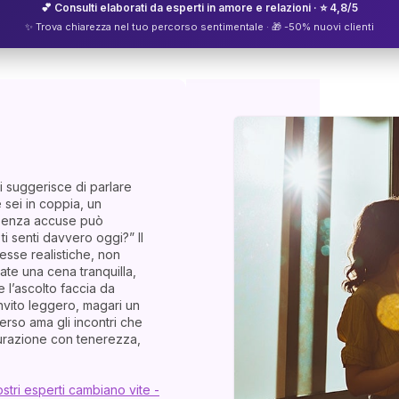
💕 Consulti elaborati da esperti in amore e relazioni · ⭐ 4,8/5
✨ Trova chiarezza nel tuo percorso sentimentale · 🎁 -50% nuovi clienti
i suggerisce di parlare
e sei in coppia, un
senza accuse può
i senti davvero oggi?” Il
esse realistiche, non
zate una cena tranquilla,
e l’ascolto faccia da
invito leggero, magari un
erso ama gli incontri che
curazione con tenerezza,
ostri esperti cambiano vite -