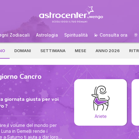
egni Zodiacali
Astrologia
Spiritualità
💫 Consulta ora
🥂
NO
DOMANI
SETTIMANA
MESE
ANNO 2026
RIT
giorno Cancro
a giornata giusta per voi
o ?
Ariete
sare il volume del mondo per
a Luna in Gemelli rende i
e a Saturno ti aiuta a dar loro