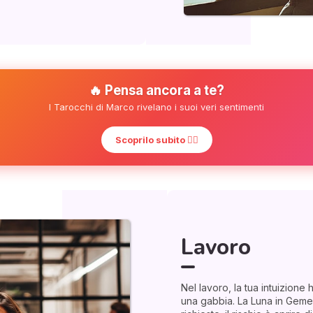
🔥 Pensa ancora a te?
I Tarocchi di Marco rivelano i suoi veri sentimenti
Scoprilo subito ❤️‍🔥
Lavoro
Nel lavoro, la tua intuizione
una gabbia. La Luna in Gemell