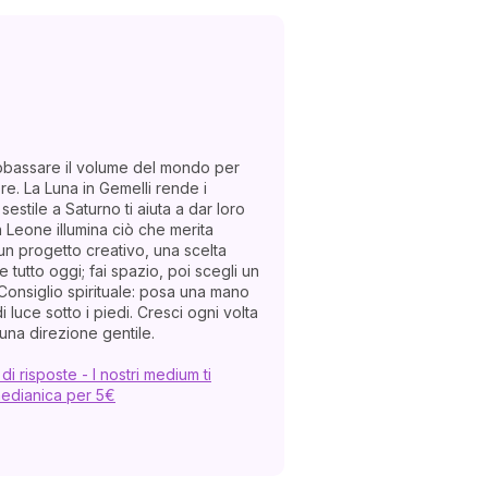
abbassare il volume del mondo per
ore. La Luna in Gemelli rende i
sestile a Saturno ti aiuta a dar loro
n Leone illumina ciò che merita
un progetto creativo, una scelta
 tutto oggi; fai spazio, poi scegli un
onsiglio spirituale: posa una mano
 luce sotto i piedi. Cresci ogni volta
n una direzione gentile.
i risposte - I nostri medium ti
edianica per 5€