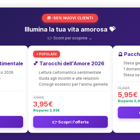
🎁 -50% NUOVI CLIENTI
Illumina la tua vita amorosa 💝
👉 Scorri per scoprire →
🔮 Pacch
⭐ POPOLARE
timentale
💕 Tarocchi dell'Amore 2026
Stesa ge
1 domand
to 2026
Lettura cartomantica sentimentale
Stesa se
e
Guida agli incontri e alle relazioni
Consigli esoterici per l'anima gemella
11,90€
5,95€
7,90€
Risparmi 5,
3,95€
Risparmi 3,95€
👉 Scopri l'offerta