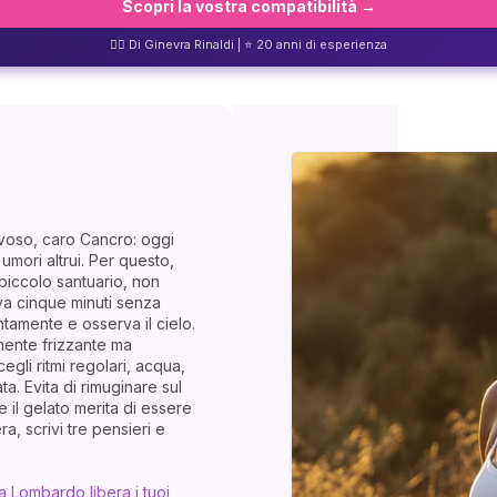
Scopri la vostra compatibilità →
❤️‍🔥 Di Ginevra Rinaldi | ⭐ 20 anni di esperienza
rvoso, caro Cancro: oggi
umori altrui. Per questo,
 piccolo santuario, non
va cinque minuti senza
entamente e osserva il cielo.
mente frizzante ma
egli ritmi regolari, acqua,
a. Evita di rimuginare sul
e il gelato merita di essere
a, scrivi tre pensieri e
a Lombardo libera i tuoi