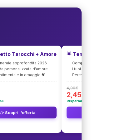
etto Tarocchi + Amore
🌟 Tema Natale e Relazioni
nerale approfondita 2026
Comprendi i tuoi schemi relazionali
a personalizzata d'amore
I tuoi bisogni affettivi profondi
ntimentale in omaggio 💝
Perché attrai certi tipi di persone
4,90€
2,45€
95€
Risparmi 2,45€
👉 Scopri l'offerta
👉 Scopri l'offerta