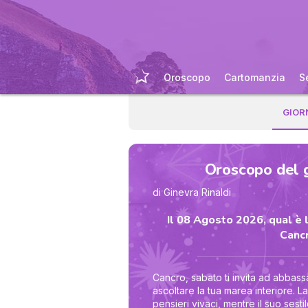
Oroscopo
Cartomanzia
S
GIOR
Oroscopo del 
di Ginevra Rinaldi
Il 08 Agosto 2026, qual è l
Cancr
Cancro, sabato ti invita ad abbas
ascoltare la tua marea interiore. L
pensieri vivaci, mentre il suo sestil