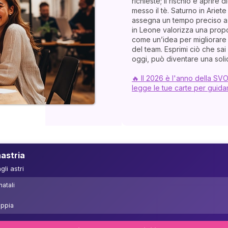
richieste; il rischio è aprire
messo il tè. Saturno in Ariete t
assegna un tempo preciso a ci
in Leone valorizza una propos
come un’idea per migliorare
del team. Esprimi ciò che sa
oggi, può diventare una soli
🔥 Il 2026 è l'anno della S
legge le tue carte per guidar
astria
li astri
natali
oppia