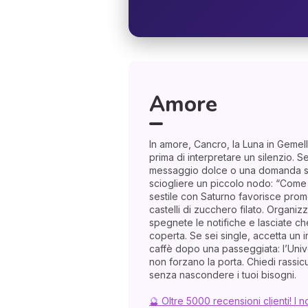
Amore
In amore, Cancro, la Luna in Gemell
prima di interpretare un silenzio. S
messaggio dolce o una domanda 
sciogliere un piccolo nodo: “Come t
sestile con Saturno favorisce prom
castelli di zucchero filato. Organiz
spegnete le notifiche e lasciate ch
coperta. Se sei single, accetta un 
caffè dopo una passeggiata: l’Univ
non forzano la porta. Chiedi rassi
senza nascondere i tuoi bisogni.
🔮 Oltre 5000 recensioni clienti! I n