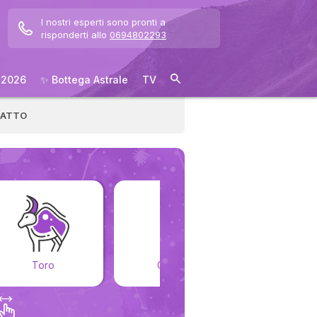
I nostri esperti sono pronti a
risponderti allo
0694802293
 2026
✨ Bottega Astrale
TV
RATTO
Toro
Gemelli
Cancr