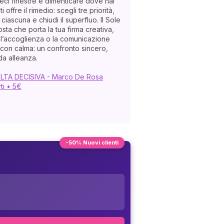
 dieci finestre e dimenticare dove hai
i offre il rimedio: scegli tre priorità,
ascuna e chiudi il superfluo. Il Sole
ta che porta la tua firma creativa,
 l’accoglienza o la comunicazione
i con calma: un confronto sincero,
da alleanza.
VOLTA DECISIVA - Marco De Rosa
ti • 5€
-50% Nuovi clienti