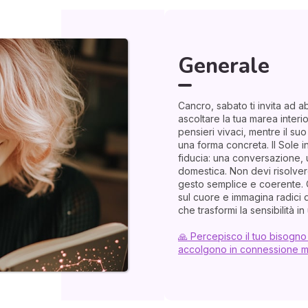
Generale
Cancro, sabato ti invita ad 
ascoltare la tua marea interi
pensieri vivaci, mentre il suo 
una forma concreta. Il Sole i
fiducia: una conversazione, 
domestica. Non devi risolvere
gesto semplice e coerente. C
sul cuore e immagina radici di
che trasformi la sensibilità i
🙏 Percepisco il tuo bisogno d
accolgono in connessione m