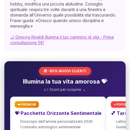
hobby, modifica una piccola abitudine. Consiglio
spirituale: respira tre volte davanti a una finestra e
domanda all’Universo quale possibilità stai trascurando.
Frase-guida: «Cresco quando unisco disciplina e
meraviglia.»
🌙 Ginevra Rinaldi illumina il tuo cammino di vita - Prima
consultazione 5€!
🎁 -50% NUOVI CLIENTI
Illumina la tua vita amorosa 💝
👉 Scorri per scoprire →
👑 PREMIUM
⭐ POPOLA
💝 Pacchetto Orizzonte Sentimentale
💕 Taro
Oroscopo dell'amore personalizzato 2026
Lettura
1 consulto astrologico sentimentale
Guida agl