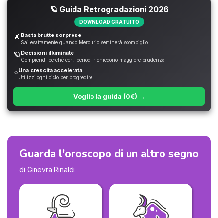
🪐 Guida Retrogradazioni 2026
DOWNLOAD GRATUITO
Basta brutte sorprese
🌟
Sai esattamente quando Mercurio seminerà scompiglio
Decisioni illuminate
🪐
Comprendi perché certi periodi richiedono maggiore prudenza
Una crescita accelerata
⭐
Utilizzi ogni ciclo per progredire
Voglio la guida (0€) →
Guarda l'oroscopo di un altro segno
di Ginevra Rinaldi