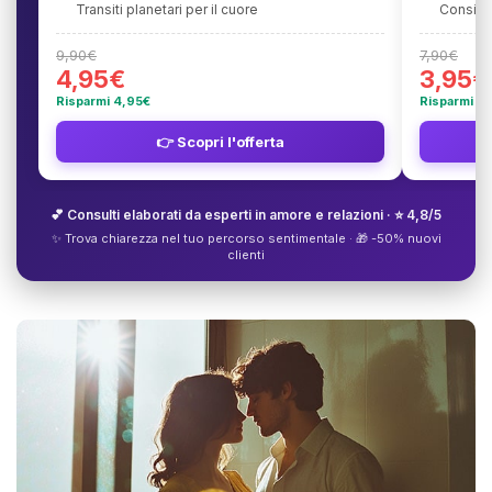
Transiti planetari per il cuore
Consigli
9,90€
7,90€
4,95€
3,95€
Risparmi 4,95€
Risparmi 3
👉 Scopri l'offerta
💕 Consulti elaborati da esperti in amore e relazioni · ⭐ 4,8/5
✨ Trova chiarezza nel tuo percorso sentimentale · 🎁 -50% nuovi
clienti