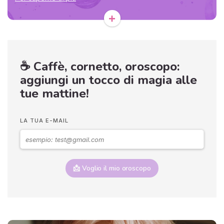
purché tu non la metta subito sotto interrogatorio come un
+
doganiere cosmico. Accetta un invito, prova un hobby,
modifica una piccola abitudine. Consiglio spirituale: respira
tre volte davanti a una finestra e domanda all’Universo
quale possibilità stai trascurando. Frase-guida: «Cresco
quando unisco disciplina e meraviglia.»
☕ Caffè, cornetto, oroscopo:
🌙 Ginevra Rinaldi illumina il tuo cammino di vita - Prima
aggiungi un tocco di magia alle
consultazione 5€!
tue mattine!
I 
e
pr
LA TUA E-MAIL
r
al
0
📩 Voglio il mio oroscopo