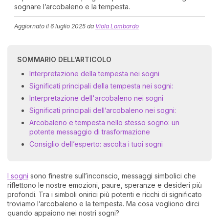
sognare l’arcobaleno e la tempesta.
Aggiornato il
6 luglio 2025
da
Viola Lombardo
SOMMARIO DELL'ARTICOLO
Interpretazione della tempesta nei sogni
Significati principali della tempesta nei sogni:
Interpretazione dell'arcobaleno nei sogni
I 
e
Significati principali dell’arcobaleno nei sogni:
pr
Arcobaleno e tempesta nello stesso sogno: un
r
potente messaggio di trasformazione
al
Consiglio dell’esperto: ascolta i tuoi sogni
0
I sogni
sono finestre sull’inconscio, messaggi simbolici che
riflettono le nostre emozioni, paure, speranze e desideri più
profondi. Tra i simboli onirici più potenti e ricchi di significato
troviamo l’arcobaleno e la tempesta. Ma cosa vogliono dirci
quando appaiono nei nostri sogni?