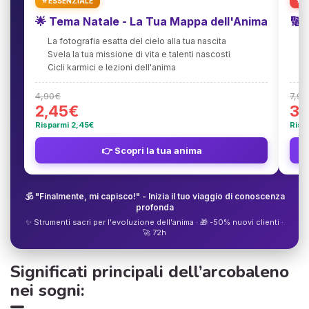
⭐ ESSENZIALE
⭐ 
🌟 Tema Natale - La Tua Mappa dell'Anima
🔢 
La fotografia esatta del cielo alla tua nascita
D
Svela la tua missione di vita e talenti nascosti
T
Cicli karmici e lezioni dell'anima
1
4,90€
7,90
2,45€
3,
Risparmi 2,45€
Risp
👉 Scopri la tua anima
🕉️ "Finalmente, mi capisco!" - Inizia il tuo viaggio di conoscenza
profonda
✨ Strumenti sacri per l'evoluzione dell'anima · 🎁 -50% nuovi clienti ·
🚀 72h
Significati principali dell’arcobaleno
nei sogni: