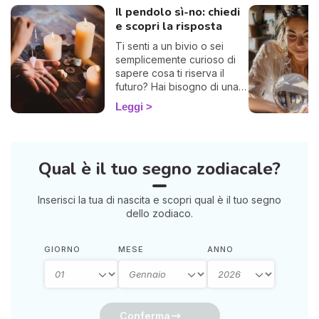
Il pendolo sì-no: chiedi
e scopri la risposta
Ti senti a un bivio o sei
semplicemente curioso di
sapere cosa ti riserva il
futuro? Hai bisogno di una
risposta chiara? Allora sei
Leggi
nel posto giusto! Ti invito a
esplorare l'affascinante
mondo del pendolo
divinatorio, che ti darà
Qual è il tuo segno zodiacale?
risposte affermative o
negative. Che tu sia alle
prime armi o già un devoto,
Inserisci la tua di nascita e scopri qual è il tuo segno
potrebbe illuminarti in modo
dello zodiaco.
sorprendente.
GIORNO
MESE
ANNO
Conferma