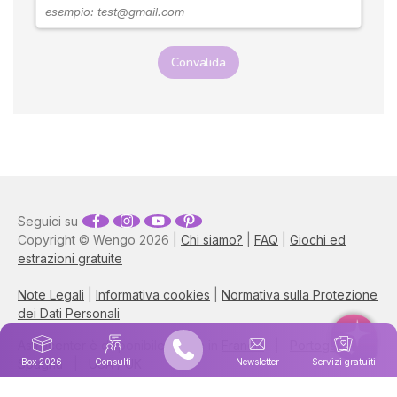
Convalida
Seguici su
Copyright © Wengo 2026 |
Chi siamo?
|
FAQ
|
Giochi ed
estrazioni gratuite
Note Legali
|
Informativa cookies
|
Normativa sulla Protezione
dei Dati Personali
Astrocenter è disponibile anche in
Francia
|
Portogalllo
|
Box 2026
Consulti
Newsletter
Servizi gratuiti
Spagna
|
USA / UK