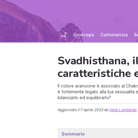
Oroscopo
Cartomanzia
S
Svadhisthana, il
caratteristiche 
Il colore arancione è associato al Chak
è fortemente legato alla tua sessualità 
bilanciarlo ed equilibrarlo?
Aggiornato il
7 aprile 2023
da
Viola Lombardo
Sommario