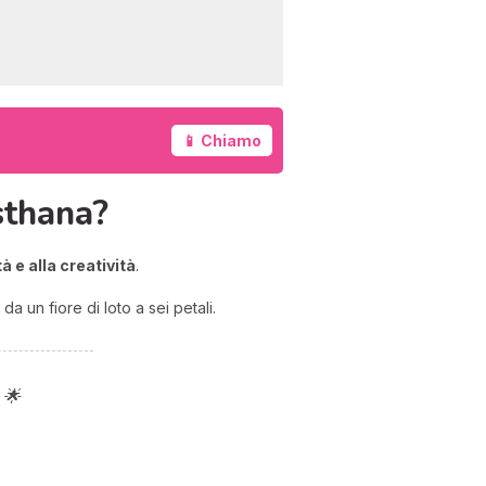
📱 Chiamo
sthana?
à e alla creatività
.
I 
a un fiore di loto a sei petali.
e
pr
r
al
 🌟
0