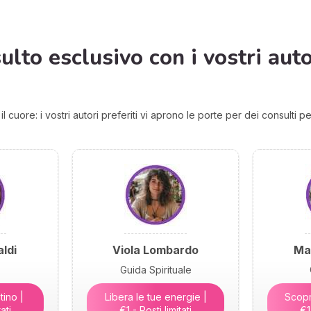
lto esclusivo con i vostri autor
 cuore: i vostri autori preferiti vi aprono le porte per dei consulti pe
ldi
Viola Lombardo
Ma
Guida Spirituale
tino |
Libera le tue energie |
Scopri
ati
€1 - Posti limitati
€1