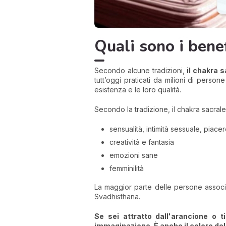
Quali sono i benef
Secondo alcune tradizioni,
il chakra s
tutt’oggi praticati da milioni di pers
esistenza e le loro qualità.
Secondo la tradizione, il chakra sacrale
sensualità, intimità sessuale, piace
creatività e fantasia
emozioni sane
femminilità
La maggior parte delle persone associ
Svadhisthana.
Se sei attratto dall'arancione o t
immaginazione. È anche il colore dell