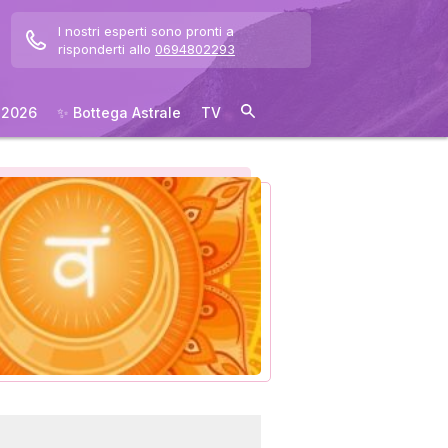
I nostri esperti sono pronti a
risponderti allo
0694802293
 2026
✨ Bottega Astrale
TV