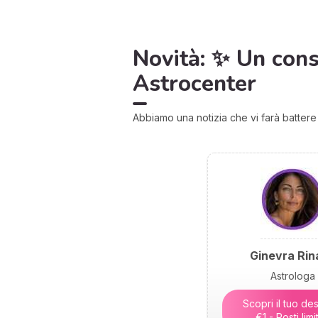
Novità: ✨ Un consu
Astrocenter
Abbiamo una notizia che vi farà battere il
Ginevra Rina
Astrologa
Scopri il tuo des
€1 - Posti limit