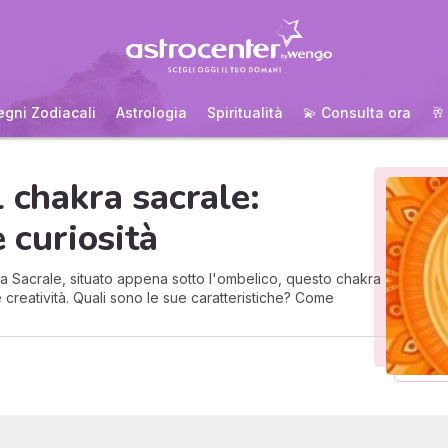
egni Zodiacali
Astrologia
Spiritualità
💫 Consulta ora
🥂
 chakra sacrale:
e curiosità
ra Sacrale, situato appena sotto l'ombelico, questo chakra
e creatività. Quali sono le sue caratteristiche? Come