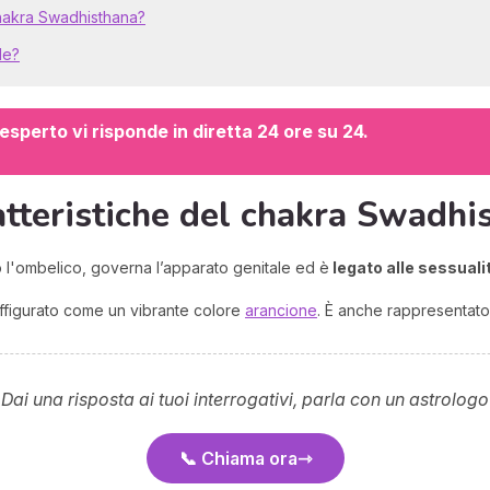
 chakra Swadhisthana?
le?
sperto vi risponde in diretta 24 ore su 24.
atteristiche del chakra Swadhi
o l'ombelico, governa l’apparato genitale ed è
legato alle sessualit
affigurato come un vibrante colore
arancione
. È anche rappresentato d
 Dai una risposta ai tuoi interrogativi, parla con un astrologo
📞 Chiama ora