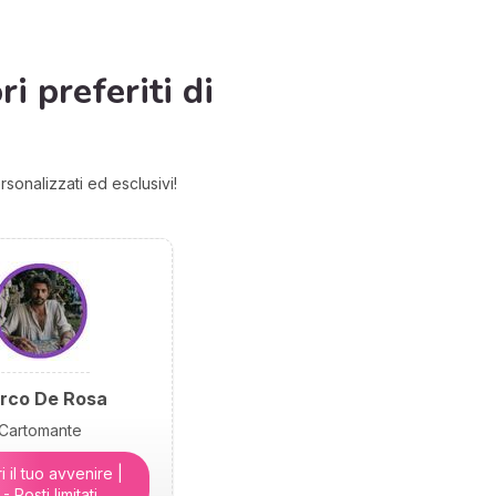
i preferiti di
rsonalizzati ed esclusivi!
rco De Rosa
Cartomante
 il tuo avvenire |
 - Posti limitati