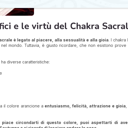
ici e le virtù del Chakra Sacra
acrale è legato al piacere, alla sessualità e alla gioia
. I chakra
one nel mondo. Tuttavia, è giusto ricordare, che non esistono prove
 ha diverse caratteristiche:
re
a il colore arancione a
entusiasmo, felicità, attrazione e gioia
,
i piace circondarti di questo colore, puoi aspettarti di ave
'autunno e ci ricorda di lasciare andare le cose.