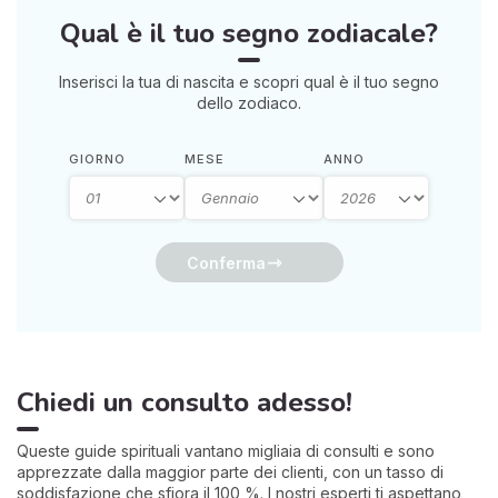
divinatorio, che ti darà
Qual è il tuo segno zodiacale?
risposte affermative o
negative. Che tu sia alle
prime armi o già un devoto,
Inserisci la tua di nascita e scopri qual è il tuo segno
potrebbe illuminarti in modo
dello zodiaco.
sorprendente.
GIORNO
MESE
ANNO
Conferma
Chiedi un consulto adesso!
Queste guide spirituali vantano migliaia di consulti e sono
apprezzate dalla maggior parte dei clienti, con un tasso di
soddisfazione che sfiora il 100 %. I nostri esperti ti aspettano