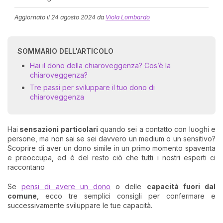
Aggiornato il
24 agosto 2024
da
Viola Lombardo
SOMMARIO DELL'ARTICOLO
Hai il dono della chiaroveggenza? Cos’è la
chiaroveggenza?
Tre passi per sviluppare il tuo dono di
chiaroveggenza
I 
e
pr
r
Hai
sensazioni particolari
quando sei a contatto con luoghi e
al
persone, ma non sai se sei davvero un medium o un sensitivo?
0
Scoprire di aver un dono simile in un primo momento spaventa
e preoccupa, ed è del resto ciò che tutti i nostri esperti ci
raccontano
Se
pensi di avere un dono
o delle
capacità fuori dal
comune
, ecco tre semplici consigli per confermare e
successivamente sviluppare le tue capacità.