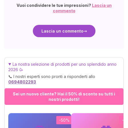
Vuoi condividere le tue impressioni?
Lascia un
commento
Lascia un commento
La nostra selezione di prodotti per uno splendido anno
2026 🥳
📞 I nostri esperti sono pronti a risponderti allo
0694802293
Sei un nuovo cliente? Hai il 50% di sconto su tutti i
nostri prodotti!
-50%
-5