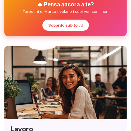
🔥 Pensa ancora a te?
I Tarocchi di Marco rivelano i suoi veri sentimenti
Scoprilo subito ❤️‍🔥
Lavoro