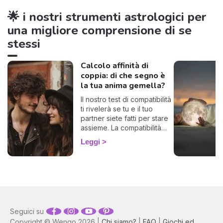
🌟 i nostri strumenti astrologici per
una migliore comprensione di se
stessi
Calcolo affinità di
coppia: di che segno è
la tua anima gemella?
Il nostro test di compatibilità
ti rivelerà se tu e il tuo
partner siete fatti per stare
assieme. La compatibilità
zodiacale è uno strumento
Leggi
formidabile per scoprire di
che segno è la tua anima
gemella, la persona perfetta
con la quale trascorrere
tutta la tua vita. Calcola
gratuitamente la tua affinità
di coppia, ti basterà
Seguici su
conoscere il tuo segno e
Copyright © Wengo 2026 |
Chi siamo?
|
FAQ
|
Giochi ed
quello del tuo partner o