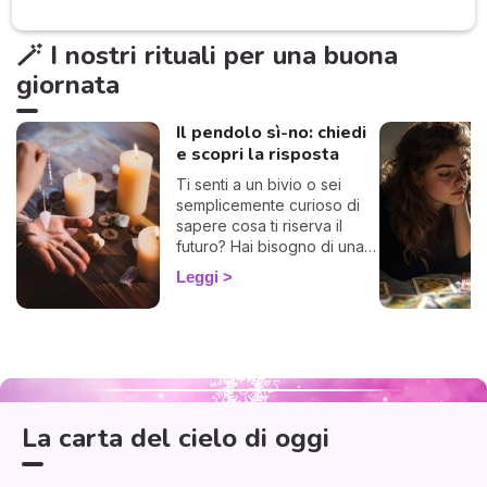
🪄 I nostri rituali per una buona
giornata
Il pendolo sì-no: chiedi
e scopri la risposta
Ti senti a un bivio o sei
semplicemente curioso di
sapere cosa ti riserva il
futuro? Hai bisogno di una
risposta chiara? Allora sei
Leggi
nel posto giusto! Ti invito a
esplorare l'affascinante
mondo del pendolo
divinatorio, che ti darà
Aquarius
Scorpio
Sagittarius
risposte affermative o
Capricorn
Pisces
Libra
Aries
Virgo
Taurus
negative. Che tu sia alle
Leo
Cancer
Gemini
prime armi o già un devoto,
La carta del cielo di oggi
potrebbe illuminarti in modo
sorprendente.