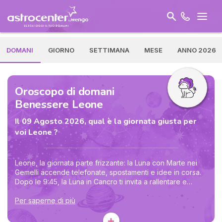
DOMANI
GIORNO
SETTIMANA
MESE
ANNO 2026
Oroscopo di domani
Benessere Leone
Il 09 Agosto 2026, qual è la giornata giusta per
voi Leone ?
Leone, la giornata parte frizzante: la Luna con Marte nei
Gemelli accende telefonate, spostamenti e idee in corsa.
Dopo le 9:45, la Luna in Cancro ti invita a rallentare e
ascoltare ciò che vibra sotto la superficie. Non devi
dimostrare nulla a ogni costo: la tua luce è più autorevole
Per saperne di più
quando lascia spazio anche agli altri. Consiglio spirituale:
+
prima di una scelta, posa una mano sul cuore e respira