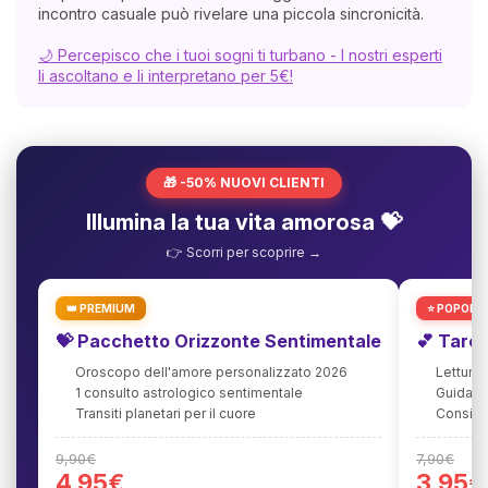
incontro casuale può rivelare una piccola sincronicità.
🌙 Percepisco che i tuoi sogni ti turbano - I nostri esperti
li ascoltano e li interpretano per 5€!
🎁 -50% NUOVI CLIENTI
Illumina la tua vita amorosa 💝
👉 Scorri per scoprire →
👑 PREMIUM
⭐ POPOLA
💝 Pacchetto Orizzonte Sentimentale
💕 Taro
Oroscopo dell'amore personalizzato 2026
Lettura
1 consulto astrologico sentimentale
Guida agl
Transiti planetari per il cuore
Consigli
9,90€
7,90€
4,95€
3,95€