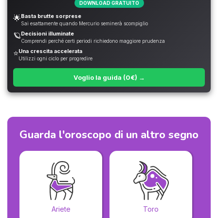
DOWNLOAD GRATUITO
Basta brutte sorprese
🌟
Sai esattamente quando Mercurio seminerà scompiglio
Decisioni illuminate
🪐
Comprendi perché certi periodi richiedono maggiore prudenza
Una crescita accelerata
⭐
Utilizzi ogni ciclo per progredire
Voglio la guida (0€) →
Guarda l'oroscopo di un altro segno
Ariete
Toro