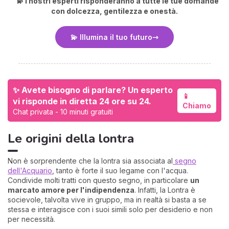
💫 I nostri esperti risponderanno a tutte le tue domande
con dolcezza, gentilezza e onestà.
💫 Illumina il tuo futuro
✨ Avete bisogno di parlare? Un esperto
📱
vi risponde in diretta 24 ore su 24.
Chiamo
Chat privata - 10 minuti gratuiti
Le origini della lontra
Non è sorprendente che la lontra sia associata al
segno
dell'Acquario
, tanto è forte il suo legame con l'acqua.
Condivide molti tratti con questo segno, in particolare
un
marcato amore per l'indipendenza
. Infatti, la Lontra è
socievole, talvolta vive in gruppo, ma in realtà si basta a se
stessa e interagisce con i suoi simili solo per desiderio e non
per necessità.