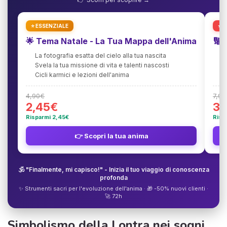
⭐ ESSENZIALE
⭐ 
🌟 Tema Natale - La Tua Mappa dell'Anima
🔢 
La fotografia esatta del cielo alla tua nascita
D
Svela la tua missione di vita e talenti nascosti
T
Cicli karmici e lezioni dell'anima
1
4,90€
7,90
2,45€
3,
Risparmi 2,45€
Risp
👉 Scopri la tua anima
🕉️ "Finalmente, mi capisco!" - Inizia il tuo viaggio di conoscenza
profonda
✨ Strumenti sacri per l'evoluzione dell'anima · 🎁 -50% nuovi clienti ·
🚀 72h
Simbolismo della Lontra nei sogni