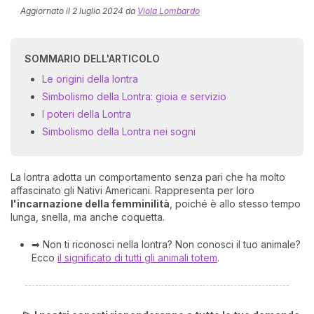
Aggiornato il
2 luglio 2024
da
Viola Lombardo
SOMMARIO DELL'ARTICOLO
Le origini della lontra
Simbolismo della Lontra: gioia e servizio
I poteri della Lontra
Simbolismo della Lontra nei sogni
I 
e
pr
La lontra adotta un comportamento senza pari che ha molto
r
affascinato gli Nativi Americani. Rappresenta per loro
al
l'incarnazione della femminilità
, poiché è allo stesso tempo
0
lunga, snella, ma anche coquetta.
➡ Non ti riconosci nella lontra? Non conosci il tuo animale?
Ecco
il significato di tutti gli animali totem
.