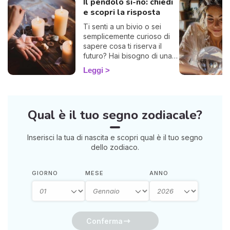
Il pendolo sì-no: chiedi
e scopri la risposta
Ti senti a un bivio o sei
semplicemente curioso di
sapere cosa ti riserva il
futuro? Hai bisogno di una
risposta chiara? Allora sei
Leggi
nel posto giusto! Ti invito a
esplorare l'affascinante
mondo del pendolo
divinatorio, che ti darà
Qual è il tuo segno zodiacale?
risposte affermative o
negative. Che tu sia alle
prime armi o già un devoto,
Inserisci la tua di nascita e scopri qual è il tuo segno
potrebbe illuminarti in modo
dello zodiaco.
sorprendente.
GIORNO
MESE
ANNO
Conferma