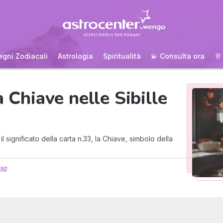
egni Zodiacali
Astrologia
Spiritualità
💫 Consulta ora
🥂
a Chiave nelle Sibille
il significato della carta n.33, la Chiave, simbolo della
osa