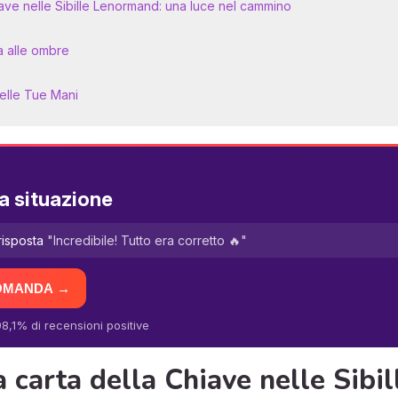
Chiave nelle Sibille Lenormand: una luce nel cammino
 alle ombre
nelle Tue Mani
a situazione
risposta
"Incredibile! Tutto era corretto 🔥"
DOMANDA →
8,1% di recensioni positive
la carta della Chiave nelle Sib