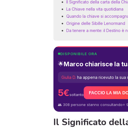
Il Significato della carta della 
La Chiave nella vita quotidiana
Quando la chiave si accompagna
Origine delle Sibille Lenormand
Da tenere a mente: il Destino è 
DISPONIBILE ORA
Marco chiarisce la tu
🌟
Giulia D.
ha appena ricevuto la sua 
5€
FACCIO LA MIA 
soltanto
👥 308 persone stanno consultando
⭐ 9
Il Significato del