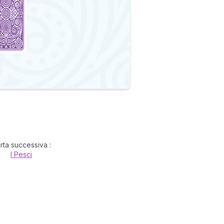
rta successiva :
I Pesci