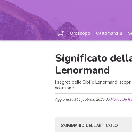
Oroscopo
Cartomanzia
S
Significato dell
Lenormand
I segreti delle Sibille Lenormand: scopri 
soluzione.
Aggiornato il
19 febbraio 2025
da
Marco De R
SOMMARIO DELL'ARTICOLO