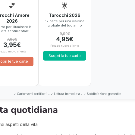
💕
🌟
rocchi Amore
Tarocchi 2026
2026
12 carte per una visione
globale del tuo anno
rte per illuminare la
 vita sentimentale
9,90€
4,95€
7,90€
3,95€
Prezzo nuovo cliente
rezzo nuovo cliente
Scopri le tue carte
opri le tue carte
✓ Cartomanti certificati • ✓ Lettura immediata • ✓ Soddisfazione garantita
ita quotidiana
si aspetti della vita: