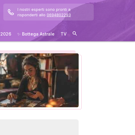
I nostri esperti sono pronti a
risponderti allo
0694802293
 2026
✨ Bottega Astrale
TV