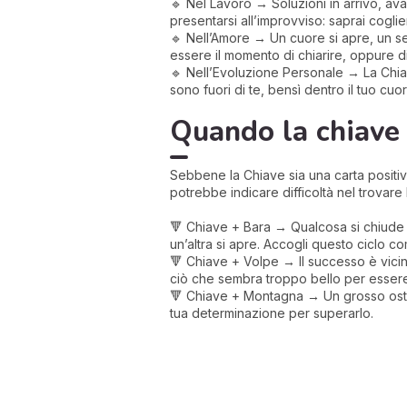
🔹 Nel Lavoro → Soluzioni in arrivo, av
presentarsi all’improvviso: saprai coglie
🔹 Nell’Amore → Un cuore si apre, un se
essere il momento di chiarire, oppure di 
🔹 Nell’Evoluzione Personale → La Chiave
sono fuori di te, bensì dentro il tuo cuor
Quando la chiave
Sebbene la Chiave sia una carta positiv
potrebbe indicare difficoltà nel trovare
🔻 Chiave + Bara → Qualcosa si chiude de
un’altra si apre. Accogli questo ciclo 
🔻 Chiave + Volpe → Il successo è vicin
ciò che sembra troppo bello per esser
🔻 Chiave + Montagna → Un grosso ostaco
tua determinazione per superarlo.