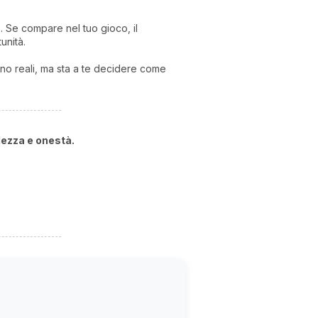
o. Se compare nel tuo gioco, il
unità.
ono reali, ma sta a te decidere come
lezza e onestà.