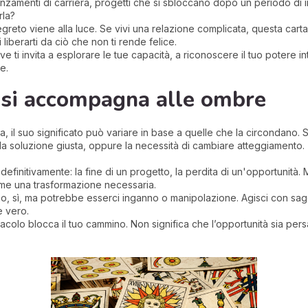
anzamenti di carriera, progetti che si sbloccano dopo un periodo di
rla?
greto viene alla luce. Se vivi una relazione complicata, questa cart
liberarti da ciò che non ti rende felice.
 ti invita a esplorare le tue capacità, a riconoscere il tuo potere in
e.
 si accompagna alle ombre
a, il suo significato può variare in base a quelle che la circondano.
 la soluzione giusta, oppure la necessità di cambiare atteggiamento.
finitivamente: la fine di un progetto, la perdita di un'opportunità.
come una trasformazione necessaria.
o, sì, ma potrebbe esserci inganno o manipolazione. Agisci con sagg
e vero.
lo blocca il tuo cammino. Non significa che l’opportunità sia persa