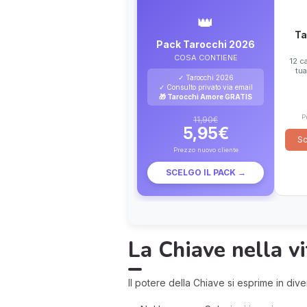
👑
Ta
Pack Tarocchi 2026
COSA CONTIENE
12 ca
tua
✓ Tarocchi 2026
✓ Consulto privato via email
🎁 Tarocchi Amore GRATIS
P
11,90€
5,95€
Sc
Prezzo nuovo cliente
SCELGO IL PACK →
La Chiave nella v
Il potere della Chiave si esprime in diver