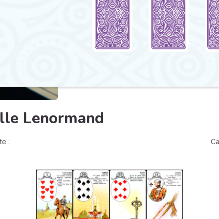
ille Lenormand
e :
Ca